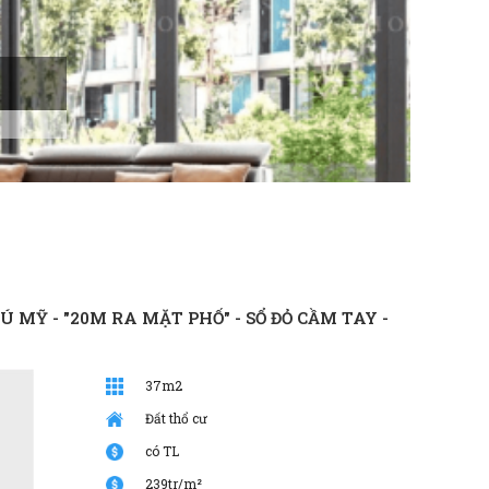
OFFI
Ưu Đãi T
 MỸ - "20M RA MẶT PHỐ" - SỔ ĐỎ CẦM TAY -
37m2
Đất thổ cư
có TL
239tr/m²