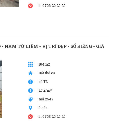
lh 0703.20.20.20
- NAM TỪ LIÊM - VỊ TRÍ ĐẸP - SỔ RIÊNG - GIÁ
104m2
Đất thổ cư
có TL
20tr/m²
mã 2549
3 gác
lh 0703.20.20.20