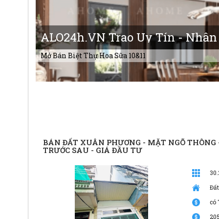
ALO24h.VN Trao Uy Tín - Nhận
Mở Bán Biệt Thự Hoa Sữa 10&11
BÁN ĐẤT XUÂN PHƯƠNG - MẶT NGÕ THÔNG - 
TRƯỚC SAU - GIÁ ĐẦU TƯ
30
Đất
có 
20