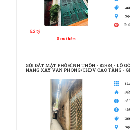
mã
Ng
lh 
6.2 tỷ
Xem thêm
GÓI ĐẤT MẶT PHỐ ĐÌNH THÔN - 82+84 - LÔ GÓ
NĂNG XÂY VĂN PHÒNG/CHDV CAO TẦNG - GI
82
Đất
có 
46
mã
Ng