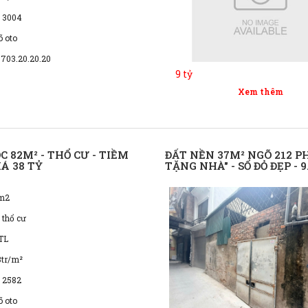
 3004
õ oto
0703.20.20.20
9 tỷ
Xem thêm
C 82M² - THỔ CƯ - TIỀM
ĐẤT NỀN 37M² NGÕ 212 P
Á 38 TỶ
TẶNG NHÀ" - SỔ ĐỎ ĐẸP - 9
m2
 thổ cư
TL
3tr/m²
 2582
õ oto