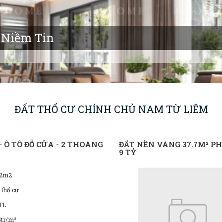
 Niềm Tin
ĐẤT THỔ CƯ CHÍNH CHỦ NAM TỪ LIÊM
Ô TÔ ĐỖ CỬA - 2 THOÁNG
ĐẤT NỀN VÀNG 37.7M² PHÚ
9 TỶ
.2m2
 thổ cư
TL
5tr/m²