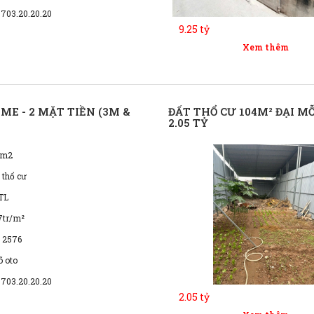
0703.20.20.20
9.25 tỷ
Xem thêm
 ME - 2 MẶT TIỀN (3M &
ĐẤT THỔ CƯ 104M² ĐẠI MỖ 
2.05 TỶ
7m2
 thổ cư
TL
7tr/m²
 2576
õ oto
0703.20.20.20
2.05 tỷ