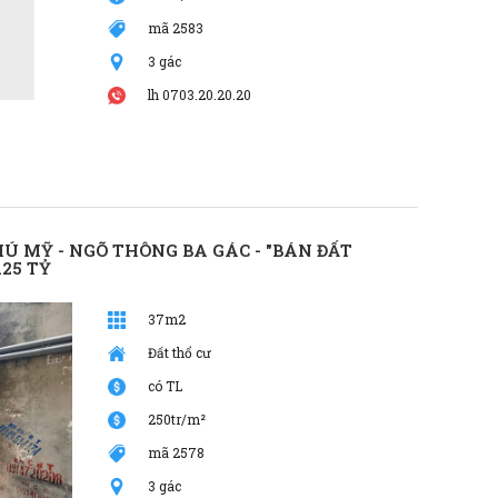
mã 2583
3 gác
lh 0703.20.20.20
HÚ MỸ - NGÕ THÔNG BA GÁC - "BÁN ĐẤT
.25 TỶ
37m2
Đất thổ cư
có TL
250tr/m²
mã 2578
3 gác