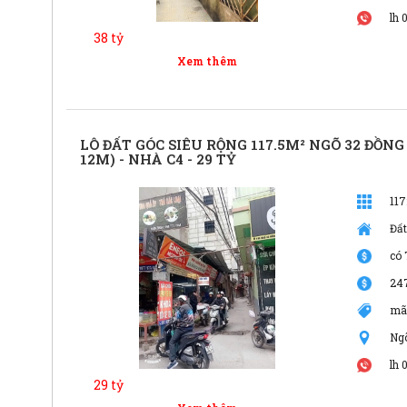
lh 
38 tỷ
Xem thêm
LÔ ĐẤT GÓC SIÊU RỘNG 117.5M² NGÕ 32 ĐỒNG
12M) - NHÀ C4 - 29 TỶ
11
Đất
có 
24
mã
Ng
lh 
29 tỷ