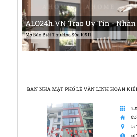
ALO24h.VN Trao Uy Tín - Nhận
Mở Bán Biệt Thự Hoa Sữa 10&11
BÁN NHÀ MẶT PHỐ LÊ VĂN LINH HOÀN KI
31
thổ
Lê
có 