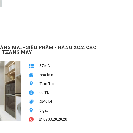
NG MAI - SIÊU PHẨM - HÀNG XÓM CÁC
NG THANG MÁY
57m2
nhà bán
Tam Trinh
có TL
NP 044
3 gác
lh 0703.20.20.20