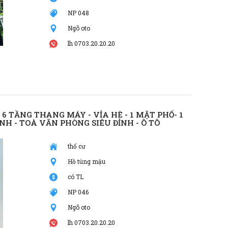
NP 048
Ngõ oto
lh 0703.20.20.20
6 TẦNG THANG MÁY - VỈA HÈ - 1 MẶT PHỐ- 1
H - TOÀ VĂN PHÒNG SIÊU ĐỈNH - Ô TÔ
thổ cư
Hồ tùng mậu
có TL
NP 046
Ngõ oto
lh 0703.20.20.20