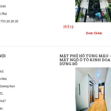
 049
t Phố
0703.20.20.20
19.5 tỷ
Xem thêm
NỘI
MẶT PHỐ HỒ TÙNG MẬU - 
MẶT NGÕ Ô TÔ KINH DOAN
DỪNG ĐỖ
m2
à bán
 Quang Đạo
TL
 047
ác