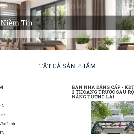
 Niềm Tin
TẤT CẢ SẢN PHẨM
ẾM
BÁN NHÀ ĐẲNG CẤP - KĐT
2 THOÁNG TRƯỚC SAU RỘN
NĂNG TƯƠNG LAI
m2
 cư
 Văn Linh
TL