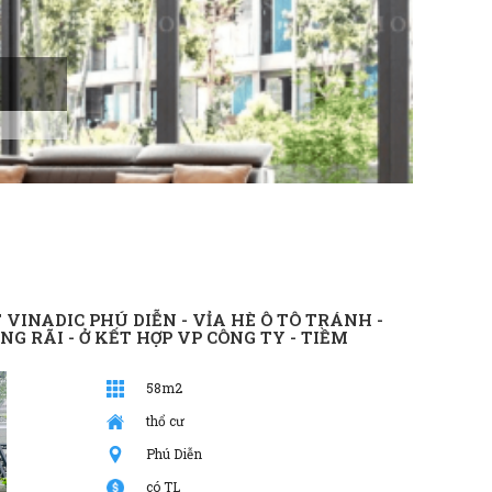
OFFI
Ưu Đãi T
 VINADIC PHÚ DIỄN - VỈA HÈ Ô TÔ TRÁNH -
G RÃI - Ở KẾT HỢP VP CÔNG TY - TIỀM
58m2
thổ cư
Phú Diễn
có TL