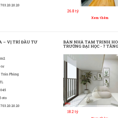
0703.20.20.20
26.8 tỷ
Xem thêm
 – VỊ TRÍ ĐẦU TƯ
BÁN NHÀ TAM TRINH HOÀ
TRƯỜNG ĐẠI HỌC - 7 TẦ
9m2
 cư
ị Trấn Phùng
TL
 045
õ oto
0703.20.20.20
18.2 tỷ