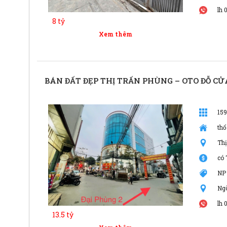
lh 
8 tỷ
Xem thêm
BÁN ĐẤT ĐẸP THỊ TRẤN PHÙNG – OTO ĐỖ CỬA
15
thổ
Th
có 
NP
Ng
lh 
13.5 tỷ