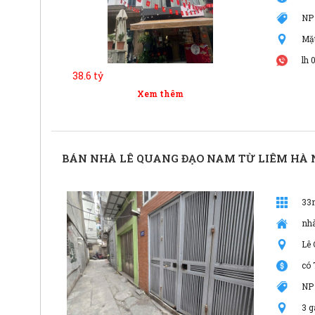
NP
Mặ
lh 
38.6 tỷ
Xem thêm
BÁN NHÀ LÊ QUANG ĐẠO NAM TỪ LIÊM HÀ 
33
nh
Lê
có 
NP
3 g