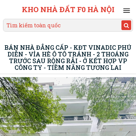
KHO NHÀ ĐẤT F0 HÀ NỘI
Mai
men
BÁN NHÀ ĐẲNG CẤP - KĐT VINADIC PHÚ
DIỄN - VỈA HÈ Ô TÔ TRÁNH - 2 THOÁNG
TRƯỚC SAU RỘNG RÃI - Ở KẾT HỢP VP
CÔNG TY - TIỀM NĂNG TƯƠNG LAI