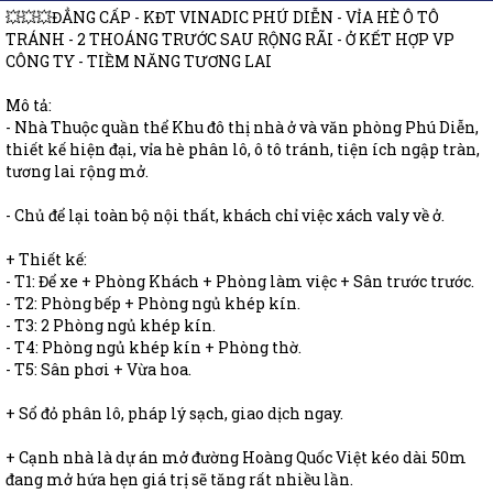
💥💥💥ĐẲNG CẤP - KĐT VINADIC PHÚ DIỄN - VỈA HÈ Ô TÔ
TRÁNH - 2 THOÁNG TRƯỚC SAU RỘNG RÃI - Ở KẾT HỢP VP
CÔNG TY - TIỀM NĂNG TƯƠNG LAI
Mô tả:
- Nhà Thuộc quần thể Khu đô thị nhà ở và văn phòng Phú Diễn,
thiết kế hiện đại, vỉa hè phân lô, ô tô tránh, tiện ích ngập tràn,
tương lai rộng mở.
- Chủ để lại toàn bộ nội thất, khách chỉ việc xách valy về ở.
+ Thiết kế:
- T1: Để xe + Phòng Khách + Phòng làm việc + Sân trước trước.
- T2: Phòng bếp + Phòng ngủ khép kín.
- T3: 2 Phòng ngủ khép kín.
- T4: Phòng ngủ khép kín + Phòng thờ.
- T5: Sân phơi + Vừa hoa.
+ Sổ đỏ phân lô, pháp lý sạch, giao dịch ngay.
+ Cạnh nhà là dự án mở đường Hoàng Quốc Việt kéo dài 50m
đang mở hứa hẹn giá trị sẽ tăng rất nhiều lần.