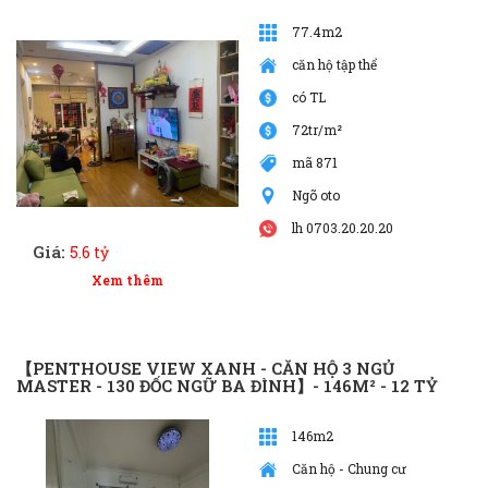
77.4m2
căn hộ tập thể
có TL
72tr/m²
mã 871
Ngõ oto
lh 0703.20.20.20
Giá:
5.6 tỷ
Xem thêm
【PENTHOUSE VIEW XANH - CĂN HỘ 3 NGỦ
MASTER - 130 ĐỐC NGỮ BA ĐÌNH】- 146M² - 12 TỶ
146m2
Căn hộ - Chung cư