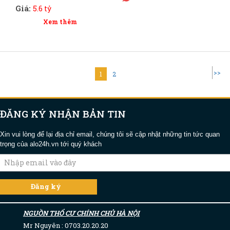
Giá:
5.6 tỷ
Xem thêm
>>
1
2
ĐĂNG KÝ NHẬN BẢN TIN
Xin vui lòng để lại địa chỉ email, chúng tôi sẽ cập nhật những tin tức quan
trọng của alo24h.vn tới quý khách
NGUỒN THỔ CƯ CHÍNH CHỦ HÀ NỘI
Mr Nguyên : 0703.20.20.20