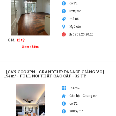
có TL
82tr/m²
mã 861
Ngõ oto
lh 0703.20.20.20
Giá:
12 tỷ
Xem thêm
【CĂN GÓC 3PN - GRANDEUR PALACE GIẢNG VÕ】-
154m² - FULL NỘI THẤT CAO CẤP - 32 TỶ
154m2
Căn hộ - Chung cư
có TL
208tr/m²