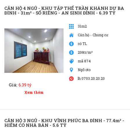
CĂN HỘ 4 NGỦ - KHU TẬP THỂ TRẦN KHÁNH DƯ BA
ĐÌNH - 31m² - SỔ RIÊNG - AN SINH ĐỈNH - 6.39 TỶ
31m2
Căn hộ - Chung cư
có TL
206tr/m²
mã 874
Ngõ oto
lh 0703.20.20.20
Giá:
6.39 tỷ
Xem thêm
CĂN HỘ 3 NGỦ - KHU VĨNH PHÚC BA ĐÌNH - 77.4m² -
HIẾM CÓ NHÀ BÁN - 5.6 TỶ