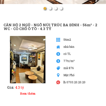
CĂN HỘ 2 NGỦ - NGÕ NÚI TRÚC BA ĐÌNH - 56m² - 2
WC - CÓ CHỖ Ô TÔ - 4.3 TỶ
56m2
nhà bán
có TL
77tr/m²
mã 876
Mặt Phố
lh 0703.20.20.20
Giá:
4.3 tỷ
Xem thêm