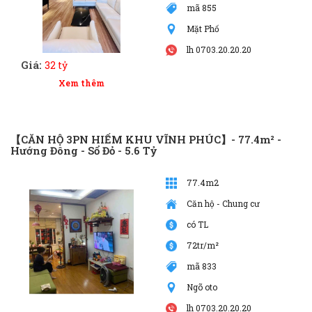
mã 855
Mặt Phố
lh 0703.20.20.20
Giá:
32 tỷ
Xem thêm
【CĂN HỘ 3PN HIẾM KHU VĨNH PHÚC】- 77.4m² -
Hướng Đông - Sổ Đỏ - 5.6 Tỷ
77.4m2
Căn hộ - Chung cư
có TL
72tr/m²
mã 833
Ngõ oto
lh 0703.20.20.20