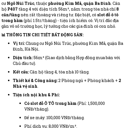
cư
Ngõ Núi Trúc
, thuộc
phường Kim Mã, quận Ba Đình
. Căn
hộ
P407
tầng 4 với diện tích 56m², nằm trong tòa nhà chỉ
8
căn/tầng
nên rất thoáng và riêng tư. Đặc biệt, có
slot đỗ ô tô
trong hầm
(phí 1.5tr/tháng) - tiện ích hiếm có. Vị trí đắc địa
gần vô số trường học, lý tưởng cho các gia đình có con nhỏ.
📊 THÔNG TIN CHI TIẾT BẤT ĐỘNG SẢN:
Vị trí:
Chung cư Ngõ Núi Trúc, phường Kim Mã, quận Ba
Đình, Hà Nội.
Diện tích:
56m² (Giao dịch bằng Hợp đồng mua bán với
Chủ đầu tư).
Kết cấu:
Căn hộ tầng 4, tòa nhà 10 tầng.
Thiết kế & Công năng:
2 Phòng ngủ + Phòng khách +
2
Nhà vệ sinh
.
Tiện ích nội khu & Phí:
Có slot đỗ Ô TÔ trong hầm
(Phí: 1,500,000
VNĐ/tháng).
Để xe máy: 100,000 VNĐ/tháng.
Phí dịch vụ: 8,000 VNĐ/m².