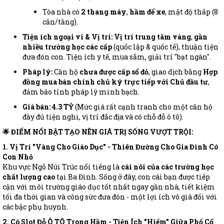
Tòa nhà có
2 thang máy
,
hầm để xe
, mật độ thấp (8
căn/tầng).
Tiện ích ngoại vi & Vị trí:
Vị trí trung tâm vàng
,
gần
nhiều trường học các cấp
(quốc lập & quốc tế), thuận tiện
đưa đón con. Tiện ích y tế, mua sắm, giải trí "bạt ngàn".
Pháp lý:
Căn hộ
chưa được cấp sổ đỏ
, giao dịch bằng
Hợp
đồng mua bán chính chủ ký trực tiếp với Chủ đầu tư
,
đảm bảo tính pháp lý minh bạch.
Giá bán: 4.3 TỶ
(Mức giá rất cạnh tranh cho một căn hộ
đầy đủ tiện nghi, vị trí đắc địa và có chỗ đỗ ô tô).
🌟 ĐIỂM NỔI BẬT TẠO NÊN GIÁ TRỊ SỐNG VƯỢT TRỘI:
1. Vị Trí "Vàng Cho Giáo Dục" - Thiên Đường Cho Gia Đình Có
Con Nhỏ
Khu vực Ngõ Núi Trúc nổi tiếng là
cái nôi của các trường học
chất lượng cao
tại Ba Đình. Sống ở đây, con cái bạn được tiếp
cận với môi trường giáo dục tốt nhất ngay gần nhà, tiết kiệm
tối đa thời gian và công sức đưa đón - một lợi ích vô giá đối với
các bậc phụ huynh.
2. Có Slot Đỗ Ô TÔ Trong Hầm - Tiện Ích "Hiếm" Giữa Phố Cổ