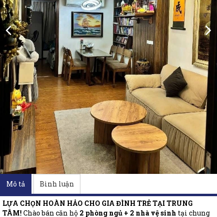
Mô tả
Bình luận
LỰA CHỌN HOÀN HẢO CHO GIA ĐÌNH TRẺ TẠI TRUNG
TÂM!
Chào bán căn hộ
2 phòng ngủ + 2 nhà vệ sinh
tại chung