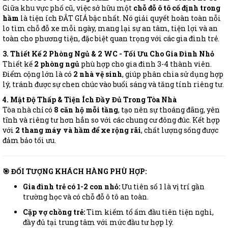
Giữa khu vực phố cũ, việc sở hữu một
chỗ đỗ ô tô cố định trong
hầm
là tiện ích ĐẮT GIÁ bậc nhất. Nó giải quyết hoàn toàn nỗi
lo tìm chỗ đỗ xe mỗi ngày, mang lại sự an tâm, tiện lợi và an
toàn cho phương tiện, đặc biệt quan trọng với các gia đình trẻ.
3. Thiết Kế 2 Phòng Ngủ & 2 WC - Tối Ưu Cho Gia Đình Nhỏ
Thiết kế
2 phòng ngủ
phù hợp cho gia đình 3-4 thành viên.
Điểm cộng lớn là có
2 nhà vệ sinh
, giúp phân chia sử dụng hợp
lý, tránh được sự chen chúc vào buổi sáng và tăng tính riêng tư.
4. Mật Độ Thấp & Tiện Ích Đầy Đủ Trong Tòa Nhà
Tòa nhà chỉ có
8 căn hộ mỗi tầng
, tạo nên sự thoáng đãng, yên
tĩnh và riêng tư hơn hẳn so với các chung cư đông đúc. Kết hợp
với
2 thang máy và hầm để xe rộng rãi
, chất lượng sống được
đảm bảo tối ưu.
🎯 ĐỐI TƯỢNG KHÁCH HÀNG PHÙ HỢP:
Gia đình trẻ có 1-2 con nhỏ:
Ưu tiên số 1 là vị trí gần
trường học và có chỗ đỗ ô tô an toàn.
Cặp vợ chồng trẻ:
Tìm kiếm tổ ấm đầu tiên tiện nghi,
đầy đủ tại trung tâm với mức đầu tư hợp lý.