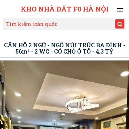
KHO NHÀ ĐẤT F0 HÀ NỘI
Mai
men
CĂN HỘ 2 NGỦ - NGÕ NÚI TRÚC BA ĐÌNH -
56m² - 2 WC - CÓ CHỖ Ô TÔ - 4.3 TỶ