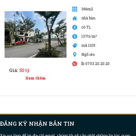
366m2
nhà bán
có TL
137tr/m²
mã 1105
Ngõ oto
lh 0703.20.20.20
Giá:
50 tỷ
Xem thêm
ĐĂNG KÝ NHẬN BẢN TIN
Xin vui lòng để lại địa chỉ email, chúng tôi sẽ cập nhật những tin tức quan