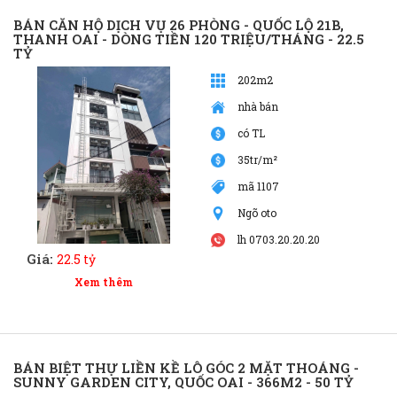
BÁN CĂN HỘ DỊCH VỤ 26 PHÒNG - QUỐC LỘ 21B,
THANH OAI - DÒNG TIỀN 120 TRIỆU/THÁNG - 22.5
TỶ
202m2
nhà bán
có TL
35tr/m²
mã 1107
Ngõ oto
lh 0703.20.20.20
Giá:
22.5 tỷ
Xem thêm
BÁN BIỆT THỰ LIỀN KỀ LÔ GÓC 2 MẶT THOÁNG -
SUNNY GARDEN CITY, QUỐC OAI - 366M2 - 50 TỶ