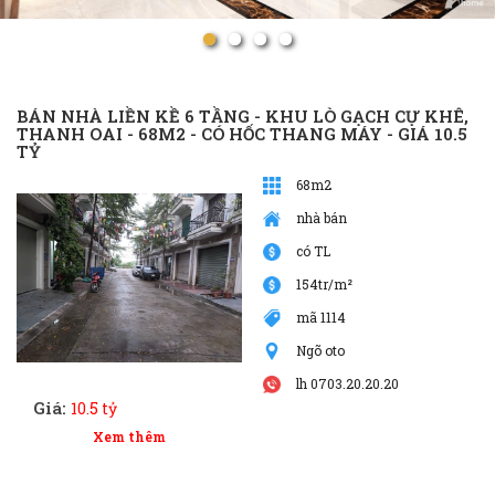
BÁN NHÀ LIỀN KỀ 6 TẦNG - KHU LÒ GẠCH CỰ KHÊ,
THANH OAI - 68M2 - CÓ HỐC THANG MÁY - GIÁ 10.5
TỶ
68m2
nhà bán
có TL
154tr/m²
mã 1114
Ngõ oto
lh 0703.20.20.20
Giá:
10.5 tỷ
Xem thêm