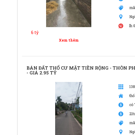
mã
Ng
lh 
6 tỷ
Xem thêm
BÁN ĐẤT THỔ CƯ MẶT TIỀN RỘNG - THÔN PH
- GIÁ 2.95 TỶ
13
thổ
có 
21t
mã
Ng