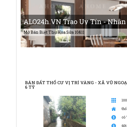
ALO24h.VN Trao Uy Tín - Nhận
Mở Bán Biệt Thự Hoa Sữa 10&11
BÁN ĐẤT THỔ CƯ VỊ TRÍ VÀNG - XÃ VŨ NGOẠI
6 TỶ
10
thổ
có 
60