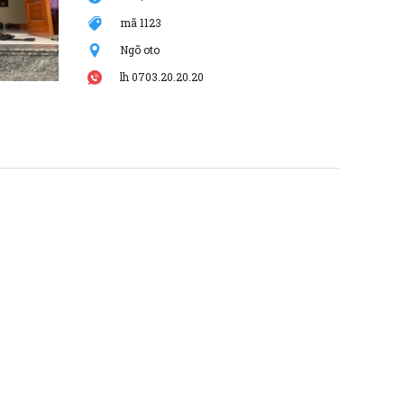
mã 1123
Ngõ oto
lh 0703.20.20.20