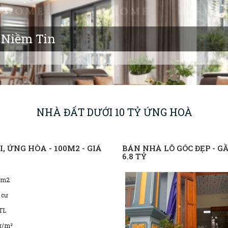
 Niềm Tin
NHÀ ĐẤT DƯỚI 10 TỶ ỨNG HOÀ
, ỨNG HÒA - 100M2 - GIÁ
BÁN NHÀ LÔ GÓC ĐẸP - G
6.8 TỶ
0m2
 cư
TL
tr/m²