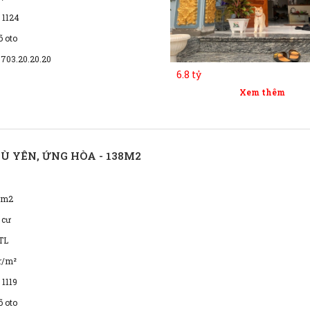
 1124
õ oto
0703.20.20.20
6.8 tỷ
Xem thêm
Ù YÊN, ỨNG HÒA - 138M2
8m2
 cư
TL
r/m²
 1119
õ oto