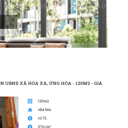
OFFI
Ưu Đãi T
ẦN UBND XÃ HÒA XÁ, ỨNG HÒA - 120M2 - GIÁ
120m2
nhà bán
có TL
57tr/m²