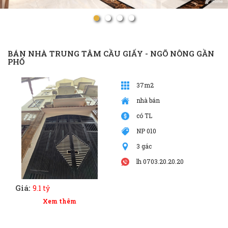
BÁN NHÀ TRUNG TÂM CẦU GIẤY - NGÕ NÔNG GẦN
PHỐ
37m2
nhà bán
có TL
NP 010
3 gác
lh 0703.20.20.20
Giá:
9.1 tỷ
Xem thêm