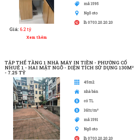
mã 1595
Ngõ oto
lh 0703.20.20.20
Giá:
6.2 tỷ
Xem thêm
TẬP THỂ TẦNG 1 NHÀ MÁY IN TIỀN - PHƯỜNG CỔ
NHUẾ 1 - HAI MẶT NGÕ - DIỆN TÍCH SỬ DỤNG 130M²
- 7.25 TỶ
45m2
nhà bán
có TL
161tr/m²
mã 1591
Ngõ oto
lh 0703.20.20.20