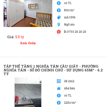
có TL
81tr/m²
mã 1596
Ngõ oto
lh 0703.20.20.20
Giá:
5.5 tỷ
Xem thêm
TẬP THỂ TẦNG 1 NGHĨA TÂN CẦU GIẤY - PHƯỜNG
NGHĨA TÂN - SỔ ĐỎ CHÍNH CHỦ - SỬ DỤNG 65M² - 6.2
TỶ
28.2m2
nhà bán
có TL
221tr/m²