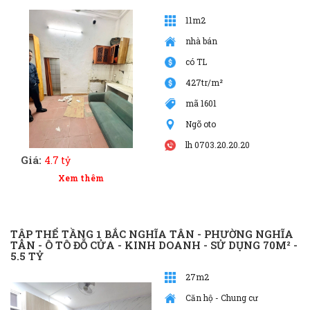
11m2
nhà bán
có TL
427tr/m²
mã 1601
Ngõ oto
lh 0703.20.20.20
Giá:
4.7 tỷ
Xem thêm
TẬP THỂ TẦNG 1 BẮC NGHĨA TÂN - PHƯỜNG NGHĨA
TÂN - Ô TÔ ĐỖ CỬA - KINH DOANH - SỬ DỤNG 70M² -
5.5 TỶ
27m2
Căn hộ - Chung cư