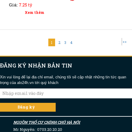
Giá:
7.25 tỷ
Xem thêm
>>
1
2
3
4
ĐĂNG KÝ NHẬN BẢN TIN
Xin vui lòng để lại địa chỉ email, chúng tôi sẽ cập nhật những tin tức quan
trọng của alo24h.vn tới quý khách
NGUỒN THỔ CƯ CHÍNH CHỦ HÀ NỘI
Mr Nguyên : 0703.20.20.20