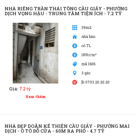
NHÀ RIÊNG TRẦN THÁI TÔNG CẦU GIẤY - PHƯỜNG
DỊCH VỌNG HẬU - TRUNG TÂM TIỆN ÍCH - 7.2 TỶ
39m2
nhà bán
có TL
185tr/m²
mã 1606
3 gác
lh 0703.20.20.20
Giá:
7.2 tỷ
Xem thêm
NHÀ ĐẸP DOÃN KẾ THIỆN CẦU GIẤY - PHƯỜNG MAI
DỊCH - Ô TÔ ĐỖ CỬA - 60M RA PHỐ - 4.7 TỶ