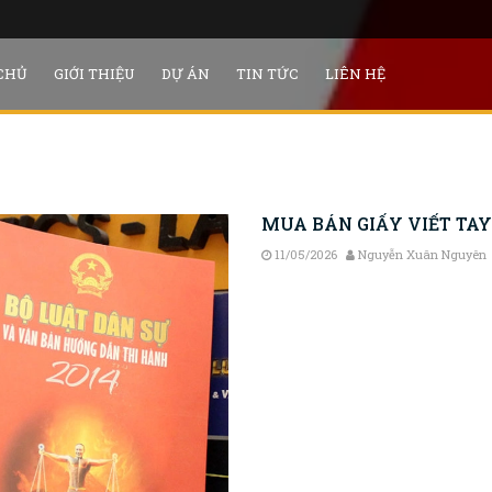
CHỦ
GIỚI THIỆU
DỰ ÁN
TIN TỨC
LIÊN HỆ
BÁN GIẤY VIẾT TAY KHÔNG CÔNG 
MUA BÁN GIẤY VIẾT TA
11/05/2026
Nguyễn Xuân Nguyên