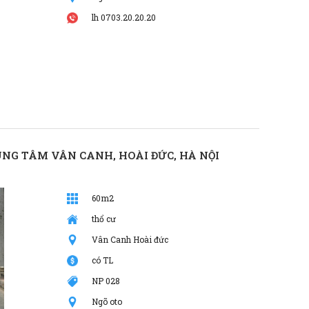
lh 0703.20.20.20
UNG TÂM VÂN CANH, HOÀI ĐỨC, HÀ NỘI
60m2
thổ cư
Vân Canh Hoài đức
có TL
NP 028
Ngõ oto