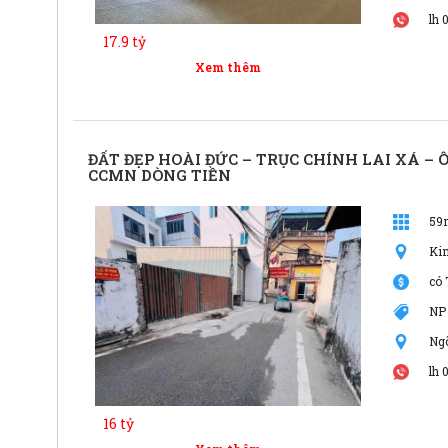
lh 
17.9 tỷ
Xem thêm
ĐẤT ĐẸP HOÀI ĐỨC – TRỤC CHÍNH LAI XÁ – 
CCMN DÒNG TIỀN
59
Ki
có 
NP
Ng
lh 
16 tỷ