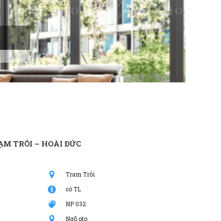
OFFI
Ưu Đãi T
M TRÔI – HOÀI ĐỨC
Tram Trôi
có TL
NP 032
Ngõ oto