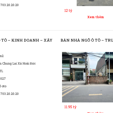
0703.20.20.20
12 tỷ
Xem thêm
Ô TÔ – KINH DOANH – XÂY
BÁN NHÀ NGÕ Ô TÔ – TRU
m2
m Chung Lai Xá Hoài Đức
TL
 027
õ oto
0703.20.20.20
11.95 tỷ