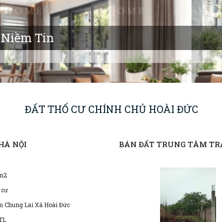
 Niềm Tin
ĐẤT THỔ CƯ CHÍNH CHỦ HOÀI ĐỨC
HÀ NỘI
BÁN ĐẤT TRUNG TÂM TRẠ
m2
 cư
m Chung Lai Xá Hoài Đức
TL