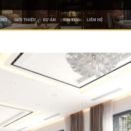
CHỦ
GIỚI THIỆU
DỰ ÁN
TIN TỨC
LIÊN HỆ
Đất thổ cư chính chủ Hoài Đức