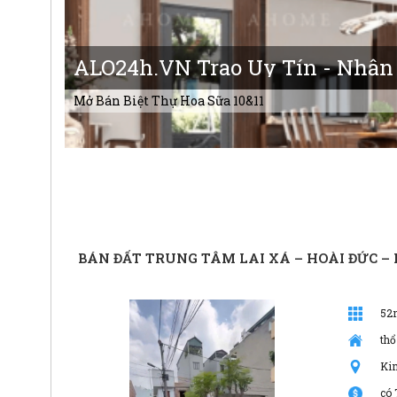
ALO24h.VN Trao Uy Tín - Nhận
Mở Bán Biệt Thự Hoa Sữa 10&11
BÁN ĐẤT TRUNG TÂM LAI XÁ – HOÀI ĐỨC – 
52
thổ
Ki
có 