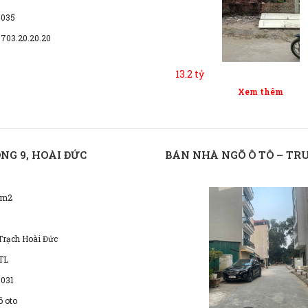
 035
0703.20.20.20
13.2 tỷ
Xem thêm
NG 9, HOÀI ĐỨC
BÁN NHÀ NGÕ Ô TÔ – TR
7m2
Trạch Hoài Đức
TL
 031
õ oto