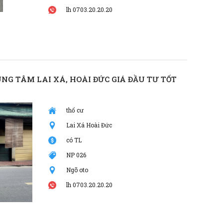
lh 0703.20.20.20
NG TÂM LAI XÁ, HOÀI ĐỨC GIÁ ĐẦU TƯ TỐT
thổ cư
Lai Xá Hoài Đức
có TL
NP 026
Ngõ oto
lh 0703.20.20.20