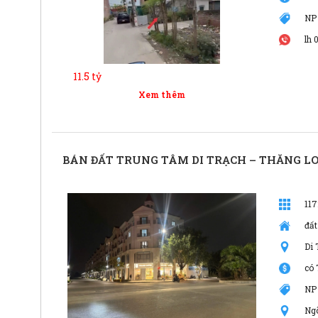
NP
lh 
11.5 tỷ
Xem thêm
BÁN ĐẤT TRUNG TÂM DI TRẠCH – THĂNG LO
11
đất
Di 
có 
NP
Ng