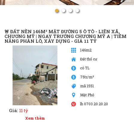
🚨 ĐẤT NỀN 146M² MẶT ĐƯỜNG 5 Ô TÔ - LIÊN XÃ,
CHƯƠNG MỸ | NGAY TRƯỜNG CHƯƠNG MỸ A | TIỀM
NĂNG PHÂN LÔ, XÂY DỰNG - GIÁ 11 TỶ
146m2
Đất thổ cư
có TL
75tr/m²
mã 1551
Mặt Phố
lh 0703.20.20.20
Giá:
11 tỷ
Xem thêm