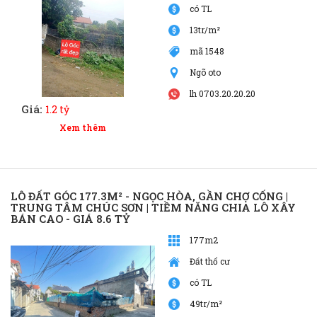
có TL
13tr/m²
mã 1548
Ngõ oto
lh 0703.20.20.20
Giá:
1.2 tỷ
Xem thêm
LÔ ĐẤT GÓC 177.3M² - NGỌC HÒA, GẦN CHỢ CỐNG |
TRUNG TÂM CHÚC SƠN | TIỀM NĂNG CHIA LÔ XÂY
BÁN CAO - GIÁ 8.6 TỶ
177m2
Đất thổ cư
có TL
49tr/m²