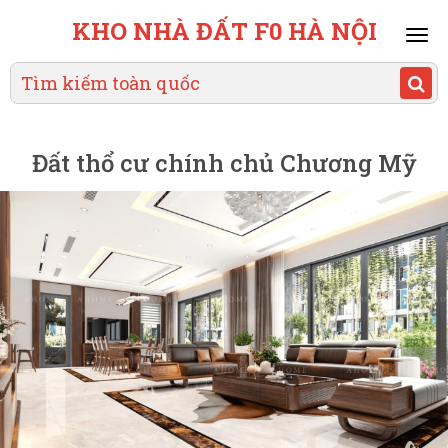
KHO NHÀ ĐẤT F0 HÀ NỘI
Mai
men
Đất thổ cư chính chủ Chương Mỹ