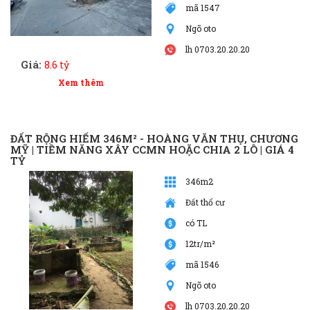
mã 1547
Ngõ oto
lh 0703.20.20.20
Giá:
8.6 tỷ
Xem thêm
ĐẤT RỘNG HIẾM 346M² - HOÀNG VĂN THỤ, CHƯƠNG
MỸ | TIỀM NĂNG XÂY CCMN HOẶC CHIA 2 LÔ | GIÁ 4
TỶ
346m2
Đất thổ cư
có TL
12tr/m²
mã 1546
Ngõ oto
lh 0703.20.20.20