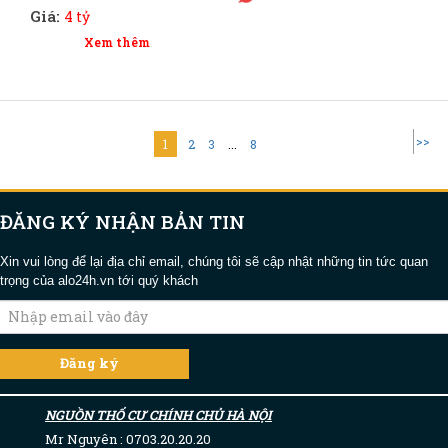
Giá:
4 tỷ
Xem thêm
>>
1
2
3
...
8
ĐĂNG KÝ NHẬN BẢN TIN
Xin vui lòng để lại địa chỉ email, chúng tôi sẽ cập nhật những tin tức quan
trọng của alo24h.vn tới quý khách
NGUỒN THỔ CƯ CHÍNH CHỦ HÀ NỘI
Mr Nguyên : 0703.20.20.20