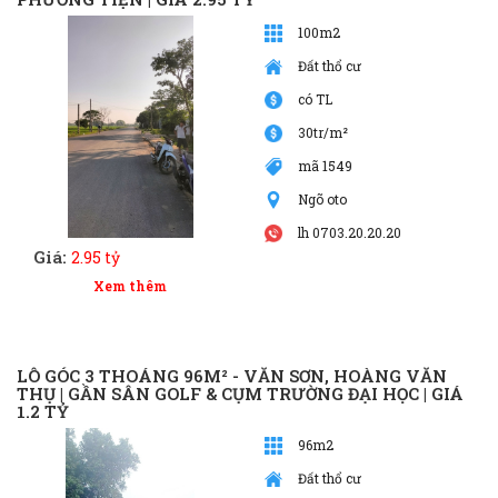
100m2
Đất thổ cư
có TL
30tr/m²
mã 1549
Ngõ oto
lh 0703.20.20.20
Giá:
2.95 tỷ
Xem thêm
LÔ GÓC 3 THOÁNG 96M² - VĂN SƠN, HOÀNG VĂN
THỤ | GẦN SÂN GOLF & CỤM TRƯỜNG ĐẠI HỌC | GIÁ
1.2 TỶ
96m2
Đất thổ cư