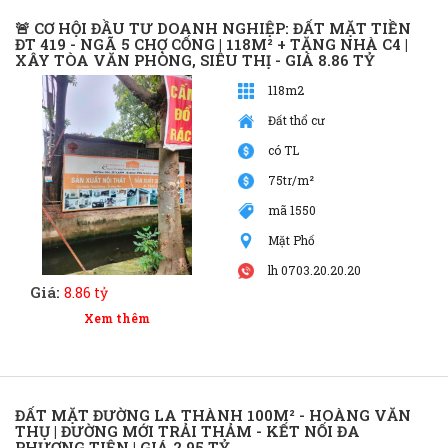
🚨 CƠ HỘI ĐẦU TƯ DOANH NGHIỆP: ĐẤT MẶT TIỀN
ĐT 419 - NGÃ 5 CHỢ CỐNG | 118M² + TẶNG NHÀ C4 |
XÂY TÒA VĂN PHÒNG, SIÊU THỊ - GIÁ 8.86 TỶ
118m2
Đất thổ cư
có TL
75tr/m²
mã 1550
Mặt Phố
lh 0703.20.20.20
Giá:
8.86 tỷ
Xem thêm
ĐẤT MẶT ĐƯỜNG LA THÀNH 100M² - HOÀNG VĂN
THỤ | ĐƯỜNG MỚI TRẢI THẢM - KẾT NỐI ĐA
PHƯƠNG TIỆN | GIÁ 2.95 TỶ