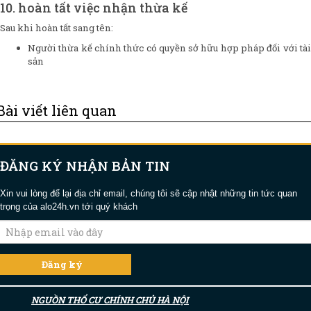
10. hoàn tất việc nhận thừa kế
Sau khi hoàn tất sang tên:
Người thừa kế chính thức có quyền sở hữu hợp pháp đối với tài
sản
Bài viết liên quan
ĐĂNG KÝ NHẬN BẢN TIN
Xin vui lòng để lại địa chỉ email, chúng tôi sẽ cập nhật những tin tức quan
trọng của alo24h.vn tới quý khách
NGUỒN THỔ CƯ CHÍNH CHỦ HÀ NỘI