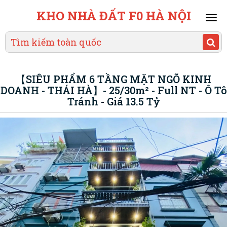
KHO NHÀ ĐẤT F0 HÀ NỘI
Mai
men
【SIÊU PHẨM 6 TẦNG MẶT NGÕ KINH
DOANH - THÁI HÀ】- 25/30m² - Full NT - Ô Tô
Tránh - Giá 13.5 Tỷ