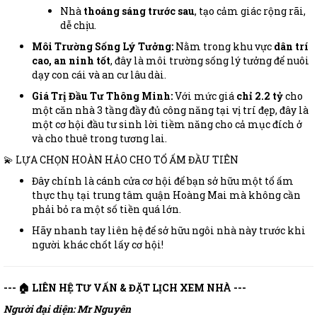
Nhà
thoáng sáng trước sau
, tạo cảm giác rộng rãi,
dễ chịu.
Môi Trường Sống Lý Tưởng:
Nằm trong khu vực
dân trí
cao, an ninh tốt
, đây là môi trường sống lý tưởng để nuôi
dạy con cái và an cư lâu dài.
Giá Trị Đầu Tư Thông Minh:
Với mức giá
chỉ 2.2 tỷ
cho
một căn nhà 3 tầng đầy đủ công năng tại vị trí đẹp, đây là
một cơ hội đầu tư sinh lời tiềm năng cho cả mục đích ở
và cho thuê trong tương lai.
💫 LỰA CHỌN HOÀN HẢO CHO TỔ ẤM ĐẦU TIÊN
Đây chính là cánh cửa cơ hội để bạn sở hữu một tổ ấm
thực thụ tại trung tâm quận Hoàng Mai mà không cần
phải bỏ ra một số tiền quá lớn.
Hãy nhanh tay liên hệ để sở hữu ngôi nhà này trước khi
người khác chốt lấy cơ hội!
--- 🏠 LIÊN HỆ TƯ VẤN & ĐẶT LỊCH XEM NHÀ ---
Người đại diện: Mr Nguyên