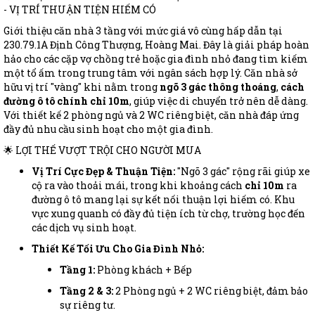
- VỊ TRÍ THUẬN TIỆN HIẾM CÓ
Giới thiệu căn nhà 3 tầng với mức giá vô cùng hấp dẫn tại
230.79.1A Định Công Thượng, Hoàng Mai. Đây là giải pháp hoàn
hảo cho các cặp vợ chồng trẻ hoặc gia đình nhỏ đang tìm kiếm
một tổ ấm trong trung tâm với ngân sách hợp lý. Căn nhà sở
hữu vị trí "vàng" khi nằm trong
ngõ 3 gác thông thoáng
,
cách
đường ô tô chính chỉ 10m
, giúp việc di chuyển trở nên dễ dàng.
Với thiết kế 2 phòng ngủ và 2 WC riêng biệt, căn nhà đáp ứng
đầy đủ nhu cầu sinh hoạt cho một gia đình.
🌟 LỢI THẾ VƯỢT TRỘI CHO NGƯỜI MUA
Vị Trí Cực Đẹp & Thuận Tiện:
"Ngõ 3 gác" rộng rãi giúp xe
cộ ra vào thoải mái, trong khi khoảng cách
chỉ 10m
ra
đường ô tô mang lại sự kết nối thuận lợi hiếm có. Khu
vực xung quanh có đầy đủ tiện ích từ chợ, trường học đến
các dịch vụ sinh hoạt.
Thiết Kế Tối Ưu Cho Gia Đình Nhỏ:
Tầng 1:
Phòng khách + Bếp
Tầng 2 & 3:
2 Phòng ngủ + 2 WC riêng biệt, đảm bảo
sự riêng tư.