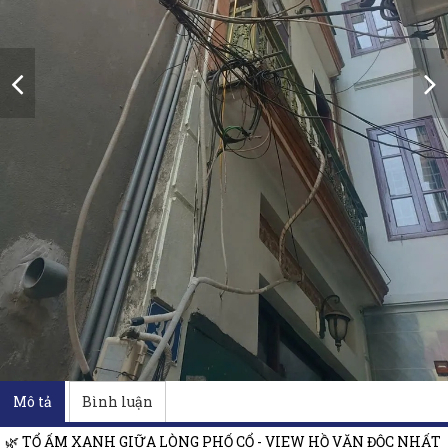
Mô tả
Bình luận
🌿 TỔ ẤM XANH GIỮA LÒNG PHỐ CỔ - VIEW HỒ VĂN ĐỘC NHẤT