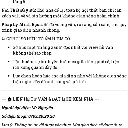
tầng 5.
Nội Thất Đầy Đủ:
Chủ nhà để lại toàn bộ nội thất, bạn chỉ cần
xách vali về và tận hưởng một không gian sống hoàn chỉnh.
Pháp Lý Minh Bạch:
Sổ đỏ vuông vắn, rõ ràng, sẵn sàng cho quy
trình giao dịch nhanh chóng.
💫 CƠ HỘI SỞ HỮU TỔ ẤM HIẾM CÓ
Sở hữu một "mảng xanh" độc nhất với view hồ Văn
không thể sao chép.
Tận hưởng sự bình yên hiếm có giữa lòng phố cổ, tiện
ích xung quanh đầy đủ.
Lựa chọn hoàn hảo cho gia đình nhỏ với không gian sống
tiện nghi, đầy đủ ánh sáng và gió trời.
--- 🏠 LIÊN HỆ TƯ VẤN & ĐẶT LỊCH XEM NHÀ ---
Người đại diện: Mr Nguyên
Số điện thoại: 0703.20.20.20
Lưu ý: Thông tin tin đã được xác thực. Mọi giao dịch sẽ được thực