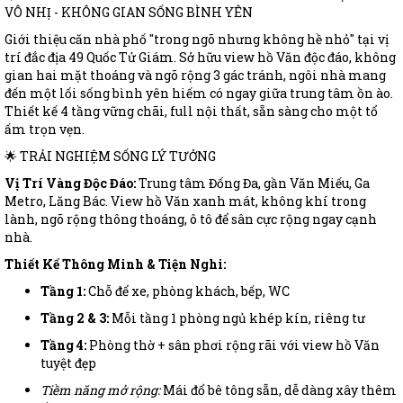
VÔ NHỊ - KHÔNG GIAN SỐNG BÌNH YÊN
Giới thiệu căn nhà phố "trong ngõ nhưng không hề nhỏ" tại vị
trí đắc địa 49 Quốc Tử Giám. Sở hữu view hồ Văn độc đáo, không
gian hai mặt thoáng và ngõ rộng 3 gác tránh, ngôi nhà mang
đến một lối sống bình yên hiếm có ngay giữa trung tâm ồn ào.
Thiết kế 4 tầng vững chãi, full nội thất, sẵn sàng cho một tổ
ấm trọn vẹn.
🌟 TRẢI NGHIỆM SỐNG LÝ TƯỞNG
Vị Trí Vàng Độc Đáo:
Trung tâm Đống Đa, gần Văn Miếu, Ga
Metro, Lăng Bác. View hồ Văn xanh mát, không khí trong
lành, ngõ rộng thông thoáng, ô tô để sân cực rộng ngay cạnh
nhà.
Thiết Kế Thông Minh & Tiện Nghi:
Tầng 1:
Chỗ để xe, phòng khách, bếp, WC
Tầng 2 & 3:
Mỗi tầng 1 phòng ngủ khép kín, riêng tư
Tầng 4:
Phòng thờ + sân phơi rộng rãi với view hồ Văn
tuyệt đẹp
Tiềm năng mở rộng:
Mái đổ bê tông sẵn, dễ dàng xây thêm