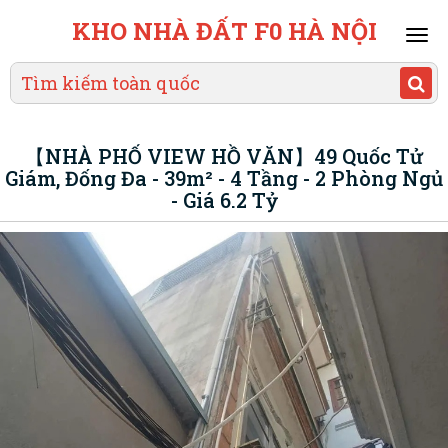
KHO NHÀ ĐẤT F0 HÀ NỘI
Mai
men
【NHÀ PHỐ VIEW HỒ VĂN】49 Quốc Tử
Giám, Đống Đa - 39m² - 4 Tầng - 2 Phòng Ngủ
- Giá 6.2 Tỷ