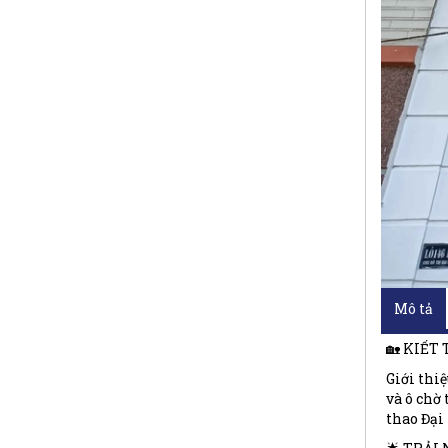
Mô tả
🏡 KIẾT
Giới thiệ
và ô chờ
thao Đại 