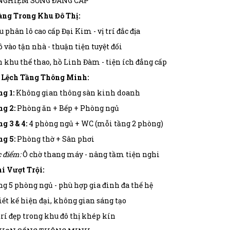
 NGHIỆM SỐNG ĐẲNG CẤP
àng Trong Khu Đô Thị:
 phân lô cao cấp Đại Kim - vị trí đắc địa
ô vào tận nhà - thuận tiện tuyệt đối
 khu thể thao, hồ Linh Đàm - tiện ích đẳng cấp
ế Lệch Tầng Thông Minh:
g 1:
Không gian thông sàn kinh doanh
g 2:
Phòng ăn + Bếp + Phòng ngủ
g 3 & 4:
4 phòng ngủ + WC (mỗi tầng 2 phòng)
g 5:
Phòng thờ + Sân phơi
 điểm:
Ô chờ thang máy - nâng tầm tiện nghi
i Vượt Trội:
g 5 phòng ngủ - phù hợp gia đình đa thế hệ
ết kế hiện đại, không gian sáng tạo
trí đẹp trong khu đô thị khép kín