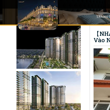
TRANG 
【NHÀ 
Vào N