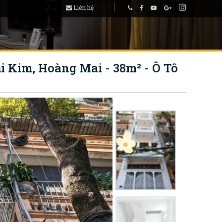
Liên hệ
im, Hoàng Mai - 38m² - Ô Tô