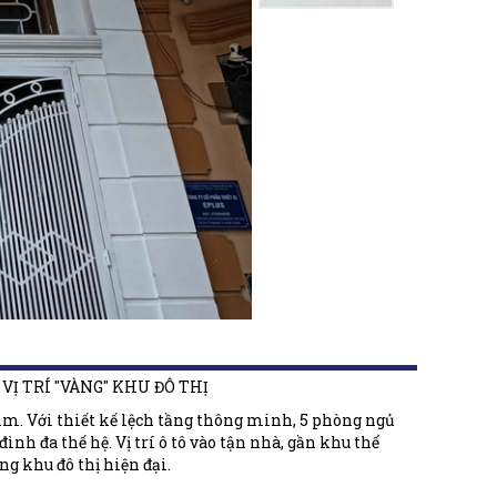
VỊ TRÍ "VÀNG" KHU ĐÔ THỊ
i Kim. Với thiết kế lệch tầng thông minh, 5 phòng ngủ
h đa thế hệ. Vị trí ô tô vào tận nhà, gần khu thể
ng khu đô thị hiện đại.