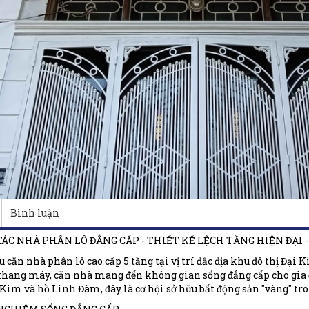
Bình luận
 TÁC NHÀ PHÂN LÔ ĐẲNG CẤP - THIẾT KẾ LỆCH TẦNG HIỆN ĐẠI - 
u căn nhà phân lô cao cấp 5 tầng tại vị trí đắc địa khu đô thị Đạ
 thang máy, căn nhà mang đến không gian sống đẳng cấp cho gia đìn
Kim và hồ Linh Đàm, đây là cơ hội sở hữu bất động sản "vàng" tro