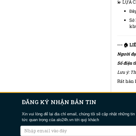
💫 LỰA 
Đây
Sở 
khu
--- 🏠 L
Người đạ
Số điện t
Lưu ý: Th
Rất hân h
ĐĂNG KÝ NHẬN BẢN TIN
Xin vui lòng để lại địa chỉ email, chúng tôi sẽ cập nhật những tin
tức quan trọng của alo24h.vn tới quý khách