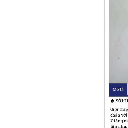
Mô tả
🏠 SỞ H
Giới thiệ
chắn với
7 tầng m
tận nhà
,