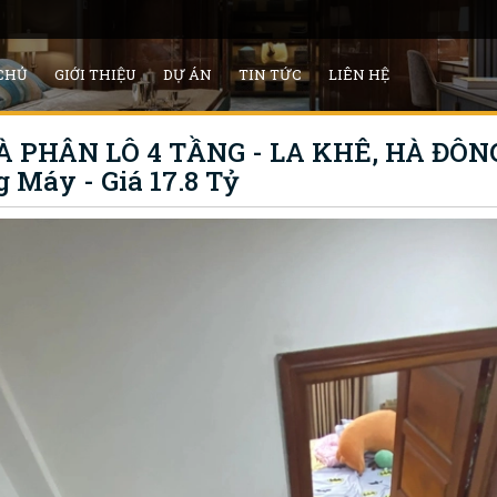
CHỦ
GIỚI THIỆU
DỰ ÁN
TIN TỨC
LIÊN HỆ
PHÂN LÔ 4 TẦNG - LA KHÊ, HÀ ĐÔNG】
 Máy - Giá 17.8 Tỷ