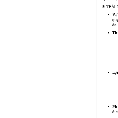
🌟 TRẢI
Vị
quy
đa.
Th
Lợi
Ph
dịc