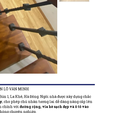
ÂN LÔ VĂN MINH
c Bún 1, La Khê, Hà Đông. Ngôi nhà được xây dựng chắc
áy
, cho phép chủ nhân tương lai dễ dàng nâng cấp lên
n chỉnh với
đường rộng, vỉa hè sạch đẹp và ô tô vào
 phòng chuyên nghiệp.