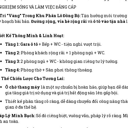
 NGHIỆM SỐNG VÀ LÀM VIỆC ĐẲNG CẤP
 Trí "Vàng" Trong Khu Phân Lô Đồng Bộ:
Tận hưởng môi trường s
 hoạch bài bản.
Đường rộng, vỉa hè rộng rãi
và
ô tô vào tận nhà
l
iết Kế Thông Minh & Linh Hoạt:
Tầng 1:
Gara ô tô
+ Bếp + WC - tiện nghi vượt trội.
Tầng 2:
Phòng khách rộng rãi + 1 phòng ngủ + WC.
Tầng 3:
2 phòng ngủ + WC - không gian riêng tư lý tưởng.
Tầng 4:
Phòng thờ + Sân phơi thông thoáng.
 Thế Chiến Lược Cho Tương Lai:
Ô chờ thang máy
là một sự chuẩn bị hoàn hảo, giúp bạn dễ dà
gia tăng giá trị sử dụng và giá trị bất động sản lên gấp bội.
Thiết kế phân tầng rõ ràng, dễ dàng chuyển đổi công năng th
gian ở đa thế hệ.
áp Lý Minh Bạch:
Sổ đỏ riêng biệt, vuông vắn, pháp lý rõ ràng. 
h an toàn.