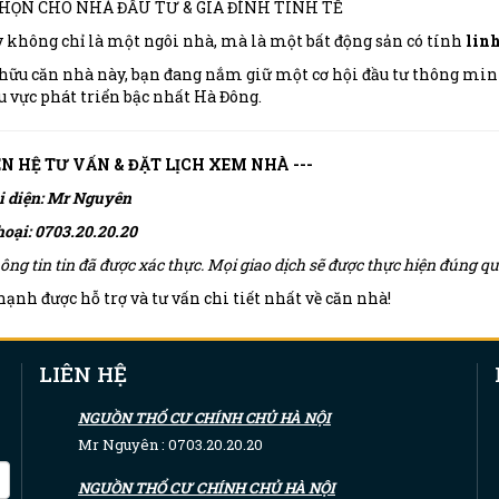
CHỌN CHO NHÀ ĐẦU TƯ & GIA ĐÌNH TINH TẾ
 không chỉ là một ngôi nhà, mà là một bất động sản có tính
linh
hữu căn nhà này, bạn đang nắm giữ một cơ hội đầu tư thông minh
 vực phát triển bậc nhất Hà Đông.
IÊN HỆ TƯ VẤN & ĐẶT LỊCH XEM NHÀ ---
i diện: Mr Nguyên
hoại: 0703.20.20.20
ông tin tin đã được xác thực. Mọi giao dịch sẽ được thực hiện đúng 
ạnh được hỗ trợ và tư vấn chi tiết nhất về căn nhà!
LIÊN HỆ
NGUỒN THỔ CƯ CHÍNH CHỦ HÀ NỘI
Mr Nguyên : 0703.20.20.20
NGUỒN THỔ CƯ CHÍNH CHỦ HÀ NỘI