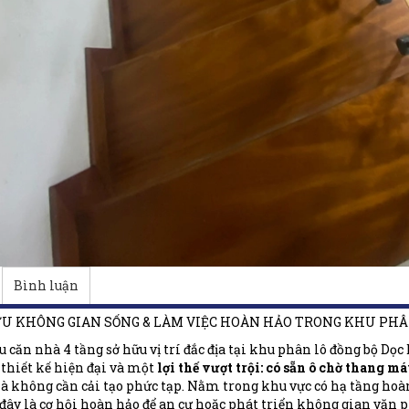
Bình luận
ỮU KHÔNG GIAN SỐNG & LÀM VIỆC HOÀN HẢO TRONG KHU PH
u căn nhà 4 tầng sở hữu vị trí đắc địa tại khu phân lô đồng bộ Dọ
 thiết kế hiện đại và một
lợi thế vượt trội: có sẵn ô chờ thang m
à không cần cải tạo phức tạp. Nằm trong khu vực có hạ tầng hoà
 đây là cơ hội hoàn hảo để an cư hoặc phát triển không gian văn