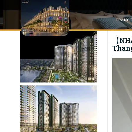
TRANG 
【NHÀ 
Thang