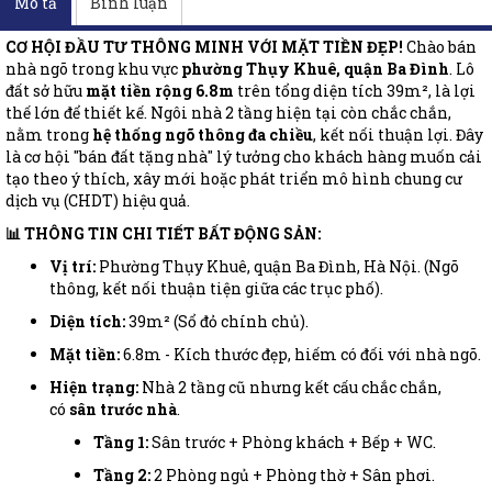
Mô tả
Bình luận
CƠ HỘI ĐẦU TƯ THÔNG MINH VỚI MẶT TIỀN ĐẸP!
Chào bán
nhà ngõ trong khu vực
phường Thụy Khuê, quận Ba Đình
. Lô
đất sở hữu
mặt tiền rộng 6.8m
trên tổng diện tích 39m², là lợi
thế lớn để thiết kế. Ngôi nhà 2 tầng hiện tại còn chắc chắn,
nằm trong
hệ thống ngõ thông đa chiều
, kết nối thuận lợi. Đây
là cơ hội "bán đất tặng nhà" lý tưởng cho khách hàng muốn cải
tạo theo ý thích, xây mới hoặc phát triển mô hình chung cư
dịch vụ (CHDT) hiệu quả.
📊 THÔNG TIN CHI TIẾT BẤT ĐỘNG SẢN:
Vị trí:
Phường Thụy Khuê, quận Ba Đình, Hà Nội. (Ngõ
thông, kết nối thuận tiện giữa các trục phố).
Diện tích:
39m² (Sổ đỏ chính chủ).
Mặt tiền:
6.8m - Kích thước đẹp, hiếm có đối với nhà ngõ.
Hiện trạng:
Nhà 2 tầng cũ nhưng kết cấu chắc chắn,
có
sân trước nhà
.
Tầng 1:
Sân trước + Phòng khách + Bếp + WC.
Tầng 2:
2 Phòng ngủ + Phòng thờ + Sân phơi.