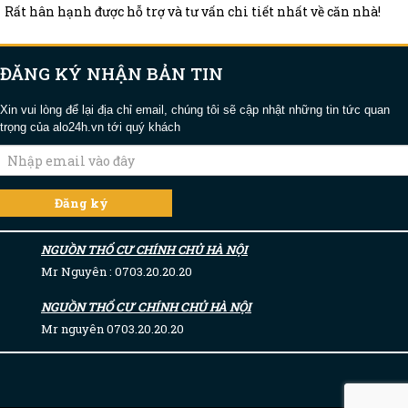
Rất hân hạnh được hỗ trợ và tư vấn chi tiết nhất về căn nhà!
ĐĂNG KÝ NHẬN BẢN TIN
Xin vui lòng để lại địa chỉ email, chúng tôi sẽ cập nhật những tin tức quan
trọng của alo24h.vn tới quý khách
NGUỒN THỔ CƯ CHÍNH CHỦ HÀ NỘI
Mr Nguyên : 0703.20.20.20
NGUỒN THỔ CƯ CHÍNH CHỦ HÀ NỘI
Mr nguyên 0703.20.20.20