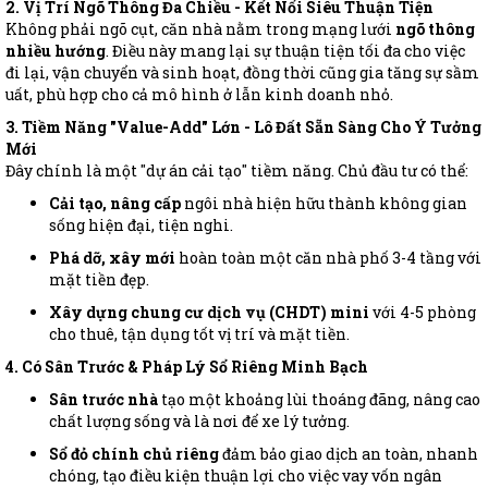
2. Vị Trí Ngõ Thông Đa Chiều - Kết Nối Siêu Thuận Tiện
Không phải ngõ cụt, căn nhà nằm trong mạng lưới
ngõ thông
nhiều hướng
. Điều này mang lại sự thuận tiện tối đa cho việc
đi lại, vận chuyển và sinh hoạt, đồng thời cũng gia tăng sự sầm
uất, phù hợp cho cả mô hình ở lẫn kinh doanh nhỏ.
3. Tiềm Năng "Value-Add" Lớn - Lô Đất Sẵn Sàng Cho Ý Tưởng
Mới
Đây chính là một "dự án cải tạo" tiềm năng. Chủ đầu tư có thể:
Cải tạo, nâng cấp
ngôi nhà hiện hữu thành không gian
sống hiện đại, tiện nghi.
Phá dỡ, xây mới
hoàn toàn một căn nhà phố 3-4 tầng với
mặt tiền đẹp.
Xây dựng chung cư dịch vụ (CHDT) mini
với 4-5 phòng
cho thuê, tận dụng tốt vị trí và mặt tiền.
4. Có Sân Trước & Pháp Lý Sổ Riêng Minh Bạch
Sân trước nhà
tạo một khoảng lùi thoáng đãng, nâng cao
chất lượng sống và là nơi để xe lý tưởng.
Sổ đỏ chính chủ riêng
đảm bảo giao dịch an toàn, nhanh
chóng, tạo điều kiện thuận lợi cho việc vay vốn ngân