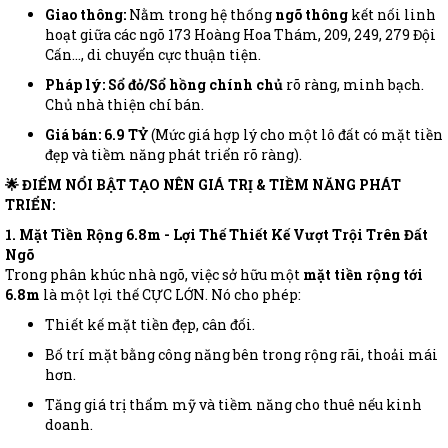
Giao thông:
Nằm trong hệ thống
ngõ thông
kết nối linh
hoạt giữa các ngõ 173 Hoàng Hoa Thám, 209, 249, 279 Đội
Cấn..., di chuyển cực thuận tiện.
Pháp lý:
Sổ đỏ/Sổ hồng chính chủ
rõ ràng, minh bạch.
Chủ nhà thiện chí bán.
Giá bán: 6.9 TỶ
(Mức giá hợp lý cho một lô đất có mặt tiền
đẹp và tiềm năng phát triển rõ ràng).
🌟 ĐIỂM NỔI BẬT TẠO NÊN GIÁ TRỊ & TIỀM NĂNG PHÁT
TRIỂN:
1. Mặt Tiền Rộng 6.8m - Lợi Thế Thiết Kế Vượt Trội Trên Đất
Ngõ
Trong phân khúc nhà ngõ, việc sở hữu một
mặt tiền rộng tới
6.8m
là một lợi thế CỰC LỚN. Nó cho phép:
Thiết kế mặt tiền đẹp, cân đối.
Bố trí mặt bằng công năng bên trong rộng rãi, thoải mái
hơn.
Tăng giá trị thẩm mỹ và tiềm năng cho thuê nếu kinh
doanh.