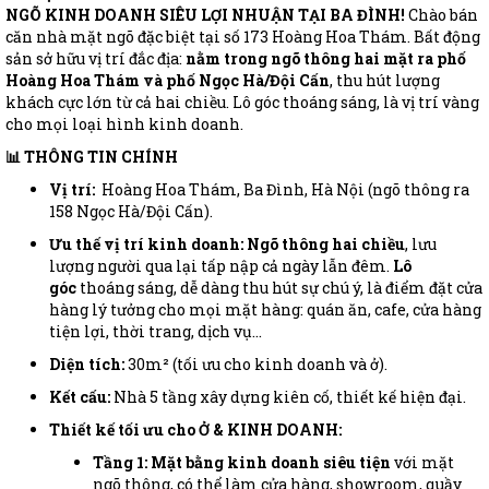
NGÕ KINH DOANH SIÊU LỢI NHUẬN TẠI BA ĐÌNH!
Chào bán
căn nhà mặt ngõ đặc biệt tại số 173 Hoàng Hoa Thám. Bất động
sản sở hữu vị trí đắc địa:
nằm trong ngõ thông hai mặt ra phố
Hoàng Hoa Thám và phố Ngọc Hà/Đội Cấn
, thu hút lượng
khách cực lớn từ cả hai chiều. Lô góc thoáng sáng, là vị trí vàng
cho mọi loại hình kinh doanh.
📊 THÔNG TIN CHÍNH
Vị trí:
Hoàng Hoa Thám, Ba Đình, Hà Nội (ngõ thông ra
158 Ngọc Hà/Đội Cấn).
Ưu thế vị trí kinh doanh:
Ngõ thông hai chiều
, lưu
lượng người qua lại tấp nập cả ngày lẫn đêm.
Lô
góc
thoáng sáng, dễ dàng thu hút sự chú ý, là điểm đặt cửa
hàng lý tưởng cho mọi mặt hàng: quán ăn, cafe, cửa hàng
tiện lợi, thời trang, dịch vụ...
Diện tích:
30m² (tối ưu cho kinh doanh và ở).
Kết cấu:
Nhà 5 tầng xây dựng kiên cố, thiết kế hiện đại.
Thiết kế tối ưu cho Ở & KINH DOANH:
Tầng 1:
Mặt bằng kinh doanh siêu tiện
với mặt
ngõ thông, có thể làm cửa hàng, showroom, quầy