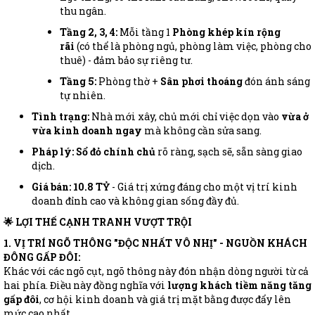
thu ngân.
Tầng 2, 3, 4:
Mỗi tầng 1
Phòng khép kín rộng
rãi
(có thể là phòng ngủ, phòng làm việc, phòng cho
thuê) - đảm bảo sự riêng tư.
Tầng 5:
Phòng thờ +
Sân phơi thoáng
đón ánh sáng
tự nhiên.
Tình trạng:
Nhà mới xây, chủ mới chỉ việc dọn vào
vừa ở
vừa kinh doanh ngay
mà không cần sửa sang.
Pháp lý:
Sổ đỏ chính chủ
rõ ràng, sạch sẽ, sẵn sàng giao
dịch.
Giá bán: 10.8 TỶ
- Giá trị xứng đáng cho một vị trí kinh
doanh đỉnh cao và không gian sống đầy đủ.
🌟 LỢI THẾ CẠNH TRANH VƯỢT TRỘI
1. VỊ TRÍ NGÕ THÔNG "ĐỘC NHẤT VÔ NHỊ" - NGUỒN KHÁCH
ĐÔNG GẤP ĐÔI:
Khác với các ngõ cụt, ngõ thông này đón nhận dòng người từ cả
hai phía. Điều này đồng nghĩa với
lượng khách tiềm năng tăng
gấp đôi
, cơ hội kinh doanh và giá trị mặt bằng được đẩy lên
mức cao nhất.