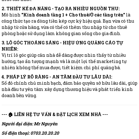
2. THIẾT KẾ ĐA NĂNG - TẠO RA NHIỀU NGUỒN THU:
Mô hình
"Kinh doanh tầng 1 + Cho thuê/Ở các tầng trên"
là
công thức tạo ra dòng tiền kép cực kỳ hiệu quả. Bạn vừa có thu
nhập từ cửa hàng, vừa có thể có thêm thu nhập từ cho thuê
phòng hoặc sử dụng làm không gian sống cho gia đình.
3. LÔ GÓC THOÁNG SÁNG - HIỆU ỨNG QUẢNG CÁO TỰ
NHIÊN:
Vị trí lô góc giúp căn nhà dễ dàng được nhìn thấy từ nhiều
hướng, tạo ấn tượng mạnh và là một lợi thế marketing tự
nhiên không thể mua được, tiết kiệm chi phí quảng bá.
4. PHÁP LÝ RÕ RÀNG - AN TÂM ĐẦU TƯ LÂU DÀI:
Sổ đỏ chính chủ minh bạch, đảm bảo quyền sở hữu lâu dài, giúp
nhà đầu tư yên tâm xây dựng thương hiệu và phát triển kinh
doanh bền vững.
--- 🏠 LIÊN HỆ TƯ VẤN & ĐẶT LỊCH XEM NHÀ ---
Người đại diện: Mr Nguyên
Số điện thoại: 0703.20.20.20