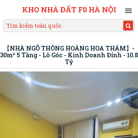
KHO NHÀ ĐẤT F0 HÀ NỘI
Mai
men
【NHÀ NGÕ THÔNG HOÀNG HOA THÁM】-
30m² 5 Tầng - Lô Góc - Kinh Doanh Đỉnh - 10.8
Tỷ