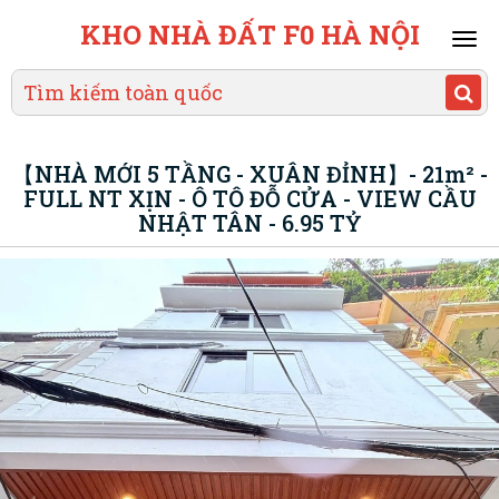
KHO NHÀ ĐẤT F0 HÀ NỘI
Mai
men
【NHÀ MỚI 5 TẦNG - XUÂN ĐỈNH】- 21m² -
FULL NT XỊN - Ô TÔ ĐỖ CỬA - VIEW CẦU
NHẬT TÂN - 6.95 TỶ