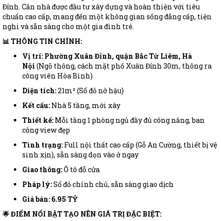
Đỉnh. Căn nhà được đầu tư xây dựng và hoàn thiện với tiêu
chuẩn cao cấp, mang đến một không gian sống đẳng cấp, tiện
nghi và sẵn sàng cho một gia đình trẻ.
📊 THÔNG TIN CHÍNH:
Vị trí:
Phường Xuân Đỉnh, quận Bắc Từ Liêm, Hà
Nội
(Ngõ thông, cách mặt phố Xuân Đỉnh 30m, thông ra
công viên Hòa Bình)
Diện tích:
21m² (Sổ đỏ nở hậu)
Kết cấu:
Nhà 5 tầng, mới xây
Thiết kế:
Mỗi tầng 1 phòng ngủ đầy đủ công năng, ban
công view đẹp
Tình trạng:
Full nội thất cao cấp (Gỗ An Cường, thiết bị vệ
sinh xịn), sẵn sàng dọn vào ở ngay
Giao thông:
Ô tô đỗ cửa
Pháp lý:
Sổ đỏ chính chủ, sẵn sàng giao dịch
Giá bán: 6.95 TỶ
🌟 ĐIỂM NỔI BẬT TẠO NÊN GIÁ TRỊ ĐẶC BIỆT: