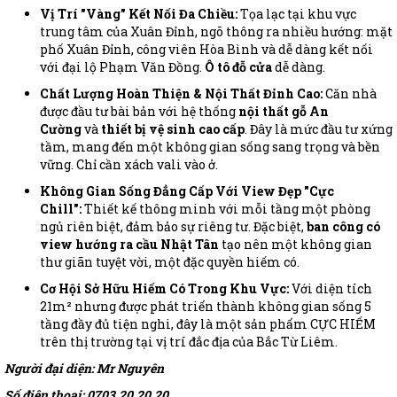
Vị Trí "Vàng" Kết Nối Đa Chiều:
Tọa lạc tại khu vực
trung tâm của Xuân Đỉnh, ngõ thông ra nhiều hướng: mặt
phố Xuân Đỉnh, công viên Hòa Bình và dễ dàng kết nối
với đại lộ Phạm Văn Đồng.
Ô tô đỗ cửa
dễ dàng.
Chất Lượng Hoàn Thiện & Nội Thất Đỉnh Cao:
Căn nhà
được đầu tư bài bản với hệ thống
nội thất gỗ An
Cường
và
thiết bị vệ sinh cao cấp
. Đây là mức đầu tư xứng
tầm, mang đến một không gian sống sang trọng và bền
vững. Chỉ cần xách vali vào ở.
Không Gian Sống Đẳng Cấp Với View Đẹp "Cực
Chill":
Thiết kế thông minh với mỗi tầng một phòng
ngủ riên biệt, đảm bảo sự riêng tư. Đặc biệt,
ban công có
view hướng ra cầu Nhật Tân
tạo nên một không gian
thư giãn tuyệt vời, một đặc quyền hiếm có.
Cơ Hội Sở Hữu Hiếm Có Trong Khu Vực:
Với diện tích
21m² nhưng được phát triển thành không gian sống 5
tầng đầy đủ tiện nghi, đây là một sản phẩm CỰC HIẾM
trên thị trường tại vị trí đắc địa của Bắc Từ Liêm.
Người đại diện: Mr Nguyên
Số điện thoại: 0703.20.20.20