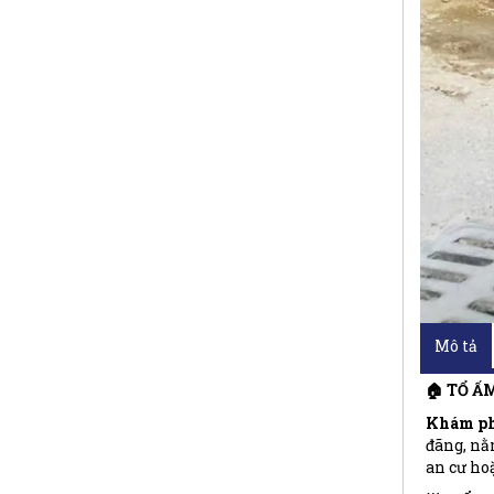
Mô tả
🏠 TỔ Ấ
Khám phá
đãng, n
an cư hoặ