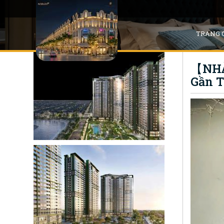
TRANG 
【NHÀ 
Gần T