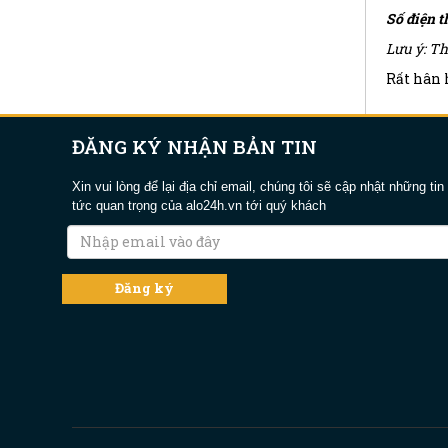
Số điện t
Lưu ý: Th
Rất hân h
ĐĂNG KÝ NHẬN BẢN TIN
Xin vui lòng để lại địa chỉ email, chúng tôi sẽ cập nhật những tin
tức quan trọng của alo24h.vn tới quý khách