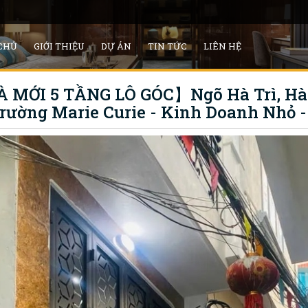
CHỦ
GIỚI THIỆU
DỰ ÁN
TIN TỨC
LIÊN HỆ
MỚI 5 TẦNG LÔ GÓC】Ngõ Hà Trì, Hà 
rường Marie Curie - Kinh Doanh Nhỏ - 