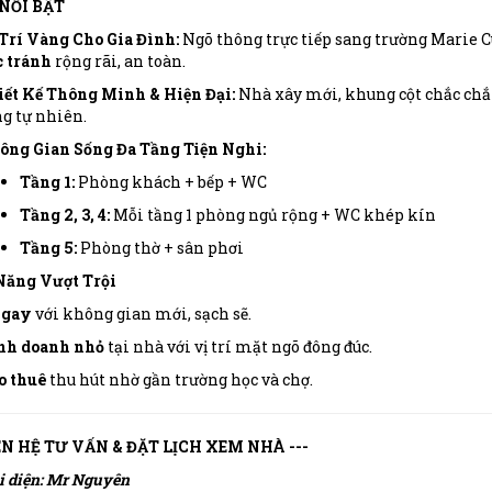
 NỔI BẬT
Trí Vàng Cho Gia Đình:
Ngõ thông trực tiếp sang trường Marie C
c tránh
rộng rãi, an toàn.
iết Kế Thông Minh & Hiện Đại:
Nhà xây mới, khung cột chắc chắ
g tự nhiên.
ông Gian Sống Đa Tầng Tiện Nghi:
Tầng 1:
Phòng khách + bếp + WC
Tầng 2, 3, 4:
Mỗi tầng 1 phòng ngủ rộng + WC khép kín
Tầng 5:
Phòng thờ + sân phơi
Năng Vượt Trội
ngay
với không gian mới, sạch sẽ.
nh doanh nhỏ
tại nhà với vị trí mặt ngõ đông đúc.
o thuê
thu hút nhờ gần trường học và chợ.
IÊN HỆ TƯ VẤN & ĐẶT LỊCH XEM NHÀ ---
i diện: Mr Nguyên