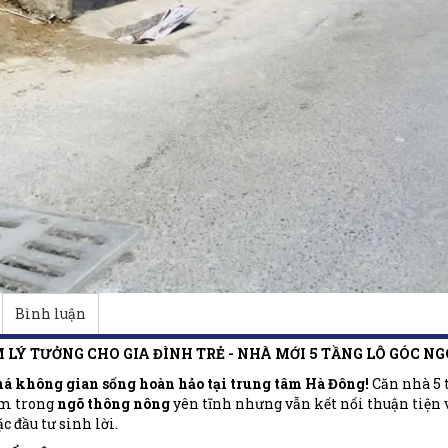
Bình luận
M LÝ TƯỞNG CHO GIA ĐÌNH TRẺ - NHÀ MỚI 5 TẦNG LÔ GÓC N
 không gian sống hoàn hảo tại trung tâm Hà Đông!
Căn nhà 5 t
ằm trong
ngõ thông nông
yên tĩnh nhưng vẫn kết nối thuận tiện vớ
c đầu tư sinh lời.