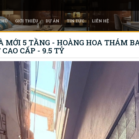
CHỦ
GIỚI THIỆU
DỰ ÁN
TIN TỨC
LIÊN HỆ
 MỚI 5 TẦNG - HOÀNG HOA THÁM BA Đ
CAO CẤP - 9.5 TỶ