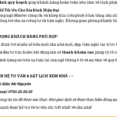
lãnh quy hoạch
giúp khách hàng hoàn toàn yên tâm về tính pháp l
 Kế Tối Ưu Cho Gia Đình Hiện Đại
òng ngủ Master rộng rãi và khép kín riêng biệt ở hai tầng, căn 
hồng trẻ cần sự riêng tư và tiện nghi. Không gian phòng khách th
TƯỢNG KHÁCH HÀNG PHÙ HỢP:
 đình trẻ muốn sở hữu một căn nhà mới, đẹp, tiện nghi tại vị trí
 đầu tư tìm kiếm bất động sản có
thanh khoản cao
, pháp lý rõ 
ch hàng ưu tiên sự tiện lợi của ngõ thông ô tô và an tâm về quy 
IÊN HỆ TƯ VẤN & ĐẶT LỊCH XEM NHÀ ---
i diện: Mr Nguyên
hoại: 0703.20.20.20
ông tin tin đã được xác thực. Mọi giao dịch sẽ được thực hiện đúng 
ạnh được hỗ trợ và tư vấn chi tiết nhất về căn nhà!