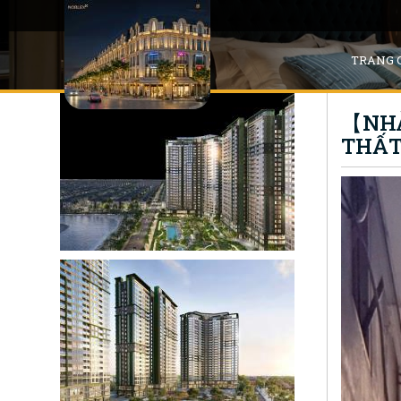
TRANG 
【NHÀ
THẤT 