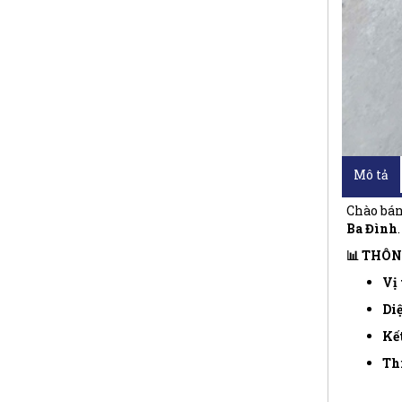
Mô tả
Chào bán 
Ba Đình
📊 THÔN
Vị 
Diệ
Kết
Thi