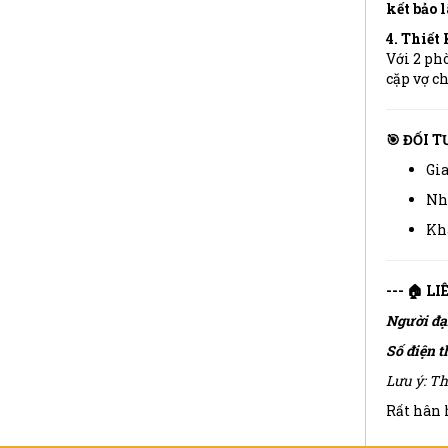
kết bảo 
4. Thiết
Với 2 ph
cặp vợ c
🎯 ĐỐI 
Gia
Nhà
Khá
--- 🏠 L
Người đạ
Số điện t
Lưu ý: Th
Rất hân h