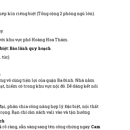
ép kín riêng biệt (Tổng cộng 2 phòng ngủ lớn).
y.
iếp với khu vực phố Hoàng Hoa Thám.
biệt: Bảo lãnh quy hoạch
.
túc).
ó
hưng vô cùng tiện lợi của quận Ba Đình. Nhà nằm
oạt, hiếm có trong khu vực nội đô. Dễ dàng kết nối
ại, phân chia công năng hợp lý. Đặc biệt, nội thất
trọng. Bạn chỉ cần xách vali vào và tận hưởng.
ạch
ủ
rõ ràng, sẵn sàng sang tên công chứng ngay.
Cam