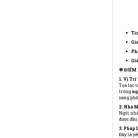
Tìn
Gia
Phá
Giá
🌟 ĐIỂM
1. Vị Tr
Tọa lạc t
trong
ng
sang phố
2. Nhà M
Ngôi nhà 
được đầu 
3. Pháp 
Đây là yế