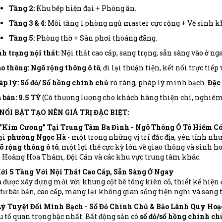
Tầng 2:
Khu bếp hiện đại + Phòng ăn.
Tầng 3 & 4:
Mỗi tầng 1 phòng ngủ master cực rộng + Vệ sinh kh
Tầng 5:
Phòng thờ + Sân phơi thoáng đãng.
h trạng nội thất:
Nội thất cao cấp, sang trọng, sẵn sàng vào ở nga
o thông:
Ngõ rộng thông ô tô
, đi lại thuận tiện, kết nối trực t
p lý:
Sổ đỏ/ Sổ hồng chính chủ
rõ ràng, pháp lý minh bạch.
Đặc 
 bán: 9.5 TỶ
(Có thương lượng cho khách hàng thiện chí, nghiêm 
 NỔI BẬT TẠO NÊN GIÁ TRỊ ĐẶC BIỆT:
í "Kim Cương" Tại Trung Tâm Ba Đình - Ngõ Thông Ô Tô Hiếm C
ại
phường Ngọc Hà
- một trong những vị trí đắc địa, yên tĩnh n
õ rộng thông ô tô
, một lợi thế cực kỳ lớn về giao thông và sinh h
 Hoàng Hoa Thám, Đội Cấn và các khu vực trung tâm khác.
ới 5 Tầng Với Nội Thất Cao Cấp, Sẵn Sàng Ở Ngay
được xây dựng mới với khung cột bê tông kiên cố, thiết kế hiện đ
tư bài bản, cao cấp, mang lại không gian sống tiện nghi và sang 
Lý Tuyệt Đối Minh Bạch - Sổ Đỏ Chính Chủ & Bảo Lãnh Quy Ho
u tố quan trọng bậc nhất. Bất động sản có
sổ đỏ/sổ hồng chính ch