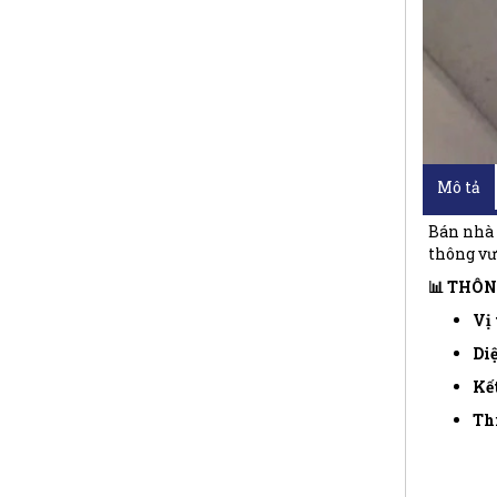
Mô tả
Bán nhà 
thông vư
📊 THÔN
Vị 
Diệ
Kết
Thi