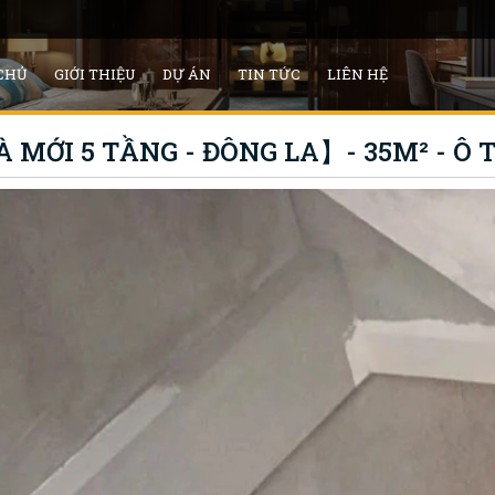
CHỦ
GIỚI THIỆU
DỰ ÁN
TIN TỨC
LIÊN HỆ
MỚI 5 TẦNG - ĐÔNG LA】- 35M² - Ô TÔ