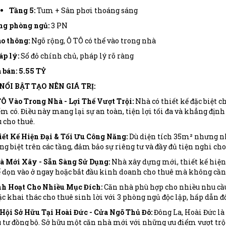
Tầng 5:
Tum + Sân phơi thoáng sáng
ng phòng ngủ:
3 PN
o thông:
Ngõ rộng, Ô TÔ có thể vào trong nhà
p lý:
Sổ đỏ chính chủ, pháp lý rõ ràng
 bán: 5.55 TỶ
 NỔI BẬT TẠO NÊN GIÁ TRỊ:
Ô Vào Trong Nhà - Lợi Thế Vượt Trội:
Nhà có thiết kế đặc biệt c
m có. Điều này mang lại sự an toàn, tiện lợi tối đa và khẳng địn
 cho thuê.
ết Kế Hiện Đại & Tối Ưu Công Năng:
Dù diện tích 35m² nhưng nh
ng biệt trên các tầng, đảm bảo sự riêng tư và đầy đủ tiện nghi c
à Mới Xây - Sẵn Sàng Sử Dụng:
Nhà xây dựng mới, thiết kế hiện
 dọn vào ở ngay hoặc bắt đầu kinh doanh cho thuê mà không cần
nh Hoạt Cho Nhiều Mục Đích:
Căn nhà phù hợp cho nhiều nhu cầu: 
c khai thác cho thuê sinh lời với 3 phòng ngủ độc lập, hấp dẫn đố
Hội Sở Hữu Tại Hoài Đức - Cửa Ngõ Thủ Đô:
Đông La, Hoài Đức là
 tư đồng bộ. Sở hữu một căn nhà mới với những ưu điểm vượt trộ