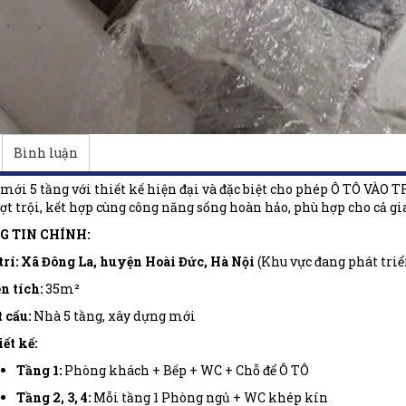
Bình luận
mới 5 tầng với thiết kế hiện đại và đặc biệt cho phép Ô TÔ VÀO T
ợt trội, kết hợp cùng công năng sống hoàn hảo, phù hợp cho cả gia
G TIN CHÍNH:
trí:
Xã Đông La, huyện Hoài Đức, Hà Nội
(Khu vực đang phát triể
n tích:
35m²
 cấu:
Nhà 5 tầng, xây dựng mới
ết kế:
Tầng 1:
Phòng khách + Bếp + WC + Chỗ để Ô TÔ
Tầng 2, 3, 4:
Mỗi tầng 1 Phòng ngủ + WC khép kín