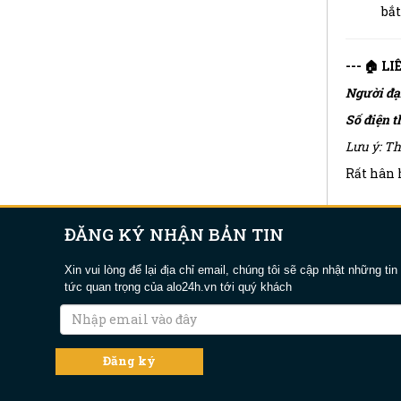
bắt
--- 🏠 L
Người đạ
Số điện t
Lưu ý: Th
Rất hân h
ĐĂNG KÝ NHẬN BẢN TIN
Xin vui lòng để lại địa chỉ email, chúng tôi sẽ cập nhật những tin
tức quan trọng của alo24h.vn tới quý khách