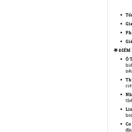
Tổ
Gia
Phá
Giá
🌟 ĐIỂM
Ô T
hiế
nếu
Thi
riê
Nh
thể
Li
hoặ
Cơ 
đầu