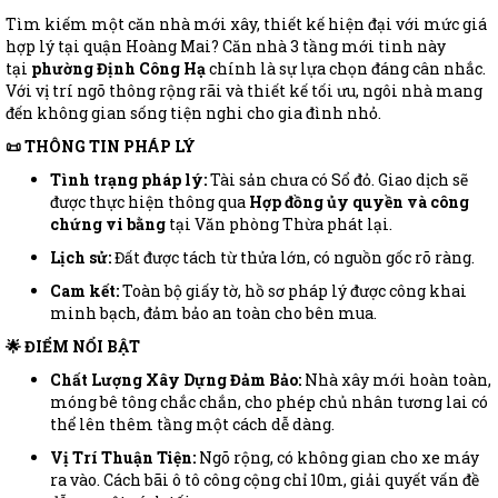
Tìm kiếm một căn nhà mới xây, thiết kế hiện đại với mức giá
hợp lý tại quận Hoàng Mai? Căn nhà 3 tầng mới tinh này
tại
phường Định Công Hạ
chính là sự lựa chọn đáng cân nhắc.
Với vị trí ngõ thông rộng rãi và thiết kế tối ưu, ngôi nhà mang
đến không gian sống tiện nghi cho gia đình nhỏ.
📜 THÔNG TIN PHÁP LÝ
Tình trạng pháp lý:
Tài sản chưa có Sổ đỏ. Giao dịch sẽ
được thực hiện thông qua
Hợp đồng ủy quyền và công
chứng vi bằng
tại Văn phòng Thừa phát lại.
Lịch sử:
Đất được tách từ thửa lớn, có nguồn gốc rõ ràng.
Cam kết:
Toàn bộ giấy tờ, hồ sơ pháp lý được công khai
minh bạch, đảm bảo an toàn cho bên mua.
🌟 ĐIỂM NỔI BẬT
Chất Lượng Xây Dựng Đảm Bảo:
Nhà xây mới hoàn toàn,
móng bê tông chắc chắn, cho phép chủ nhân tương lai có
thể lên thêm tầng một cách dễ dàng.
Vị Trí Thuận Tiện:
Ngõ rộng, có không gian cho xe máy
ra vào. Cách bãi ô tô công cộng chỉ 10m, giải quyết vấn đề