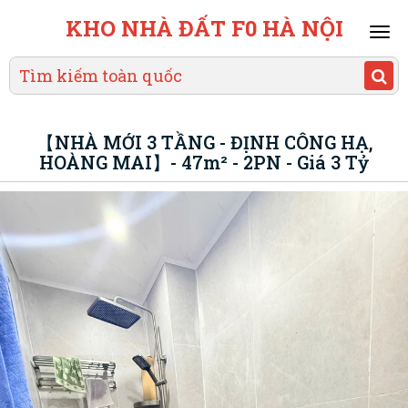
KHO NHÀ ĐẤT F0 HÀ NỘI
Mai
men
【NHÀ MỚI 3 TẦNG - ĐỊNH CÔNG HẠ,
HOÀNG MAI】- 47m² - 2PN - Giá 3 Tỷ