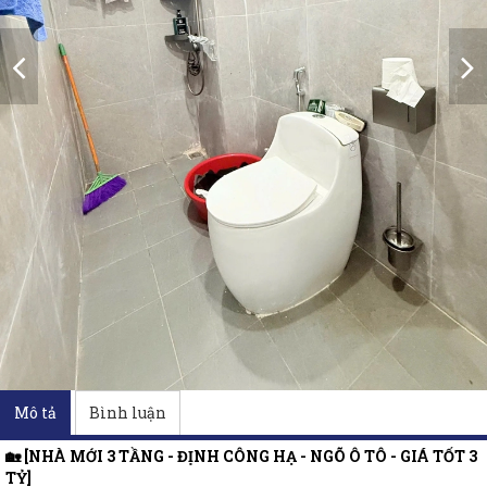
Mô tả
Bình luận
🏡 [NHÀ MỚI 3 TẦNG - ĐỊNH CÔNG HẠ - NGÕ Ô TÔ - GIÁ TỐT 3
TỶ]