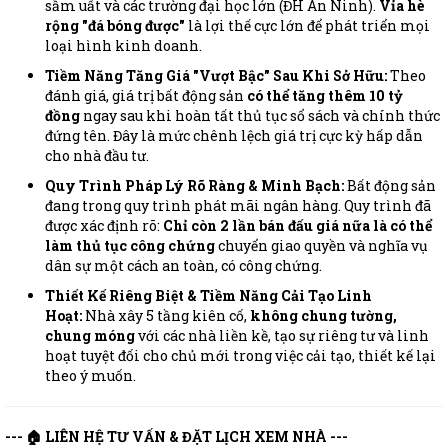
sầm uất và các trường đại học lớn (ĐH An Ninh).
Vỉa hè
rộng "đá bóng được"
là lợi thế cực lớn để phát triển mọi
loại hình kinh doanh.
Tiềm Năng Tăng Giá "Vượt Bậc" Sau Khi Sở Hữu:
Theo
đánh giá, giá trị bất động sản
có thể tăng thêm 10 tỷ
đồng
ngay sau khi hoàn tất thủ tục sổ sách và chính thức
đứng tên. Đây là mức chênh lệch giá trị cực kỳ hấp dẫn
cho nhà đầu tư.
Quy Trình Pháp Lý Rõ Ràng & Minh Bạch:
Bất động sản
đang trong quy trình phát mãi ngân hàng. Quy trình đã
được xác định rõ:
Chỉ còn 2 lần bán đấu giá nữa là có thể
làm thủ tục công chứng
chuyển giao quyền và nghĩa vụ
dân sự một cách an toàn, có công chứng.
Thiết Kế Riêng Biệt & Tiềm Năng Cải Tạo Linh
Hoạt:
Nhà xây 5 tầng kiên cố,
không chung tường,
chung móng
với các nhà liền kề, tạo sự riêng tư và linh
hoạt tuyệt đối cho chủ mới trong việc cải tạo, thiết kế lại
theo ý muốn.
--- 🏠 LIÊN HỆ TƯ VẤN & ĐẶT LỊCH XEM NHÀ ---