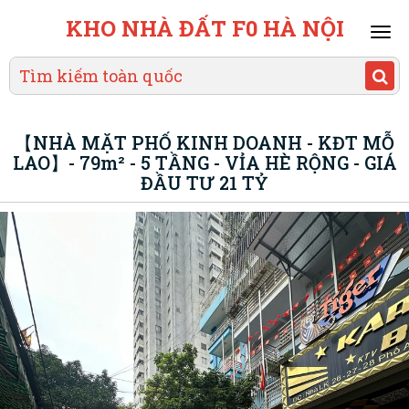
KHO NHÀ ĐẤT F0 HÀ NỘI
Mai
men
【NHÀ MẶT PHỐ KINH DOANH - KĐT MỖ
LAO】- 79m² - 5 TẦNG - VỈA HÈ RỘNG - GIÁ
ĐẦU TƯ 21 TỶ