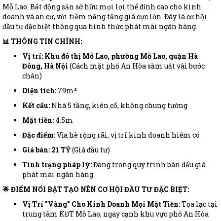
Mỗ Lao. Bất động sản sở hữu mọi lợi thế đỉnh cao cho kinh
doanh và an cư, với tiềm năng tăng giá cực lớn. Đây là cơ hội
đầu tư đặc biệt thông qua hình thức phát mãi ngân hàng.
📊 THÔNG TIN CHÍNH:
Vị trí:
Khu đô thị Mỗ Lao, phường Mỗ Lao, quận Hà
Đông, Hà Nội
(Cách mặt phố An Hòa sầm uất vài bước
chân)
Diện tích:
79m²
Kết cấu:
Nhà 5 tầng, kiên cố, không chung tường
Mặt tiền:
4.5m
Đặc điểm:
Vỉa hè rộng rãi, vị trí kinh doanh hiếm có
Giá bán:
21 TỶ
(Giá đầu tư)
Tình trạng pháp lý:
Đang trong quy trình bán đấu giá
phát mãi ngân hàng.
🌟 ĐIỂM NỔI BẬT TẠO NÊN CƠ HỘI ĐẦU TƯ ĐẶC BIỆT:
Vị Trí "Vàng" Cho Kinh Doanh Mọi Mặt Tiền:
Tọa lạc tại
trung tâm KĐT Mỗ Lao, ngay cạnh khu vực phố An Hòa