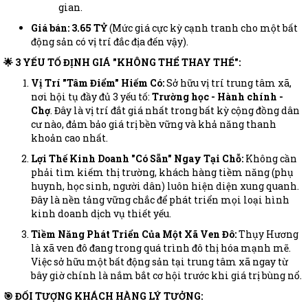
gian.
Giá bán: 3.65 TỶ
(Mức giá cực kỳ cạnh tranh cho một bất
động sản có vị trí đắc địa đến vậy).
🌟 3 YẾU TỐ ĐỊNH GIÁ "KHÔNG THỂ THAY THẾ":
Vị Trí "Tâm Điểm" Hiếm Có:
Sở hữu vị trí trung tâm xã,
nơi hội tụ đầy đủ 3 yếu tố:
Trường học - Hành chính -
Chợ
. Đây là vị trí đắt giá nhất trong bất kỳ cộng đồng dân
cư nào, đảm bảo giá trị bền vững và khả năng thanh
khoản cao nhất.
Lợi Thế Kinh Doanh "Có Sẵn" Ngay Tại Chỗ:
Không cần
phải tìm kiếm thị trường, khách hàng tiềm năng (phụ
huynh, học sinh, người dân) luôn hiện diện xung quanh.
Đây là nền tảng vững chắc để phát triển mọi loại hình
kinh doanh dịch vụ thiết yếu.
Tiềm Năng Phát Triển Của Một Xã Ven Đô:
Thụy Hương
là xã ven đô đang trong quá trình đô thị hóa mạnh mẽ.
Việc sở hữu một bất động sản tại trung tâm xã ngay từ
bây giờ chính là nắm bắt cơ hội trước khi giá trị bùng nổ.
🎯 ĐỐI TƯỢNG KHÁCH HÀNG LÝ TƯỞNG: