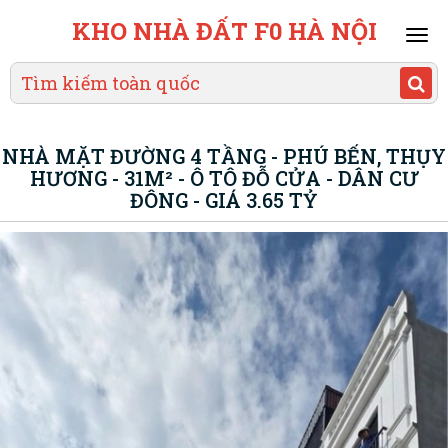
KHO NHÀ ĐẤT F0 HÀ NỘI
Mai
men
NHÀ MẶT ĐƯỜNG 4 TẦNG - PHÚ BẾN, THỤY
HƯƠNG - 31M² - Ô TÔ ĐỖ CỬA - DÂN CƯ
ĐÔNG - GIÁ 3.65 TỶ