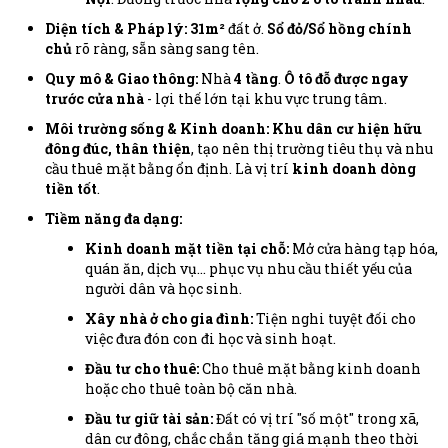
Diện tích & Pháp lý:
31m²
đất ở.
Sổ đỏ/Sổ hồng chính
chủ
rõ ràng, sẵn sàng sang tên.
Quy mô & Giao thông:
Nhà
4 tầng
.
Ô tô đỗ được ngay
trước cửa nhà
- lợi thế lớn tại khu vực trung tâm.
Môi trường sống & Kinh doanh:
Khu dân cư hiện hữu
đông đúc, thân thiện
, tạo nên thị trường tiêu thụ và nhu
cầu thuê mặt bằng ổn định. Là vị trí
kinh doanh dòng
tiền tốt
.
Tiềm năng đa dạng:
Kinh doanh mặt tiền tại chỗ:
Mở cửa hàng tạp hóa,
quán ăn, dịch vụ... phục vụ nhu cầu thiết yếu của
người dân và học sinh.
Xây nhà ở cho gia đình:
Tiện nghi tuyệt đối cho
việc đưa đón con đi học và sinh hoạt.
Đầu tư cho thuê:
Cho thuê mặt bằng kinh doanh
hoặc cho thuê toàn bộ căn nhà.
Đầu tư giữ tài sản:
Đất có vị trí "số một" trong xã,
dân cư đông, chắc chắn tăng giá mạnh theo thời