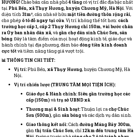
HƯƠNG!
Chào bán căn nhà phố
4 tầng
có vị trí đắc địa bậc nhất
tại
Phú Bến, xã Thụy Hương, huyện Chương Mỹ, Hà Nội
. Với
diện tích
31m²
, căn nhà sở hữu
mặt tiền đường thôn rộng rãi
,
cho phép
ô tô đỗ ngay tại cửa
. Vị trí không thể tốt hơn:
cách
trường học cấp 1, cấp 2 Thụy Hương chỉ 150m
,
vài bước chân
ra Ủy ban nhân dân xã
, và
gần chợ dân sinh Chúc Sơn, sân
bóng
. Đây là tâm điểm của mọi hoạt động kinh tế, giáo dục và
hành chính tại địa phương, đảm bảo
dòng tiền kinh doanh
cực tốt
và tiềm năng tăng giá vượt trội.
📊 THÔNG TIN CHI TIẾT:
Vị trí:
Phú Bến,
xã Thụy Hương
, huyện Chương Mỹ, Hà
Nội.
Vị trí chiến lược (TRUNG TÂM MỌI TIỆN ÍCH):
Giáo dục & Hành chính:
Siêu gần trường học các
cấp (150m)
và
trụ sở UBND xã
.
Thương mại & Sinh hoạt:
Thuận lợi ra
chợ Chúc
Sơn (500m)
, gần
sân bóng
và các dịch vụ dân sinh.
Giao thông kết nối:
Cách
đường Máng Bảy 300m
,
gần
thị trấn Chúc Sơn
, chỉ
12km đến trung tâm Hà
Nội
. Đường trước nhà
rộng cho 2 ô tô tránh nhau
.