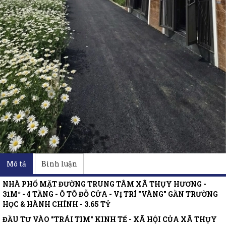
Mô tả
Bình luận
NHÀ PHỐ MẶT ĐƯỜNG TRUNG TÂM XÃ THỤY HƯƠNG -
31M² - 4 TẦNG - Ô TÔ ĐỖ CỬA - VỊ TRÍ "VÀNG" GẦN TRƯỜNG
HỌC & HÀNH CHÍNH - 3.65 TỶ
ĐẦU TƯ VÀO "TRÁI TIM" KINH TẾ - XÃ HỘI CỦA XÃ THỤY