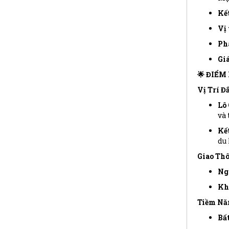
Kết
Vị 
Phá
Giá
🌟 ĐIỂM
Vị Trí Đ
Lô 
và 
Kết
du 
Giao Thô
Ng
Kh
Tiềm Năn
Bất