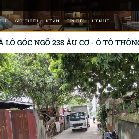
CHỦ
GIỚI THIỆU
DỰ ÁN
TIN TỨC
LIÊN HỆ
LÔ GÓC NGÕ 238 ÂU CƠ - Ô TÔ THÔNG 