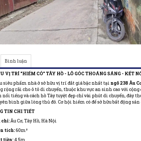
Bình luận
U VỊ TRÍ "HIẾM CÓ" TÂY HỒ - LÔ GÓC THOÁNG SÁNG - KẾT N
u siêu phẩm nhà ở sở hữu vị trí đắt giá bậc nhất tại
ngõ 238 Âu C
g rộng rãi cho ô tô di chuyển, thuộc khu vực an sinh cao với cộn
 nổi tiếng và cách hồ Tây tuyệt đẹp chỉ vài phút di chuyển, đây t
ên bình giữa lòng thủ đô. Cơ hội hiếm có để sở hữu bất động sản g
G TIN CHI TIẾT
 chỉ:
Âu Cơ, Tây Hồ, Hà Nội
n tích:
60m²
 tiền:
4.5m