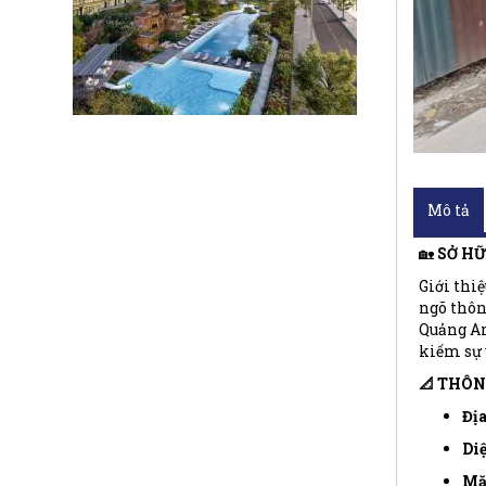
Mô tả
🏡
SỞ HỮ
Giới thiệ
ngõ thôn
Quảng An
kiếm sự y
📐 THÔN
Địa
Diệ
Mặt