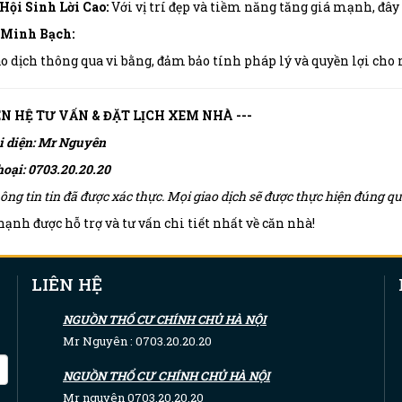
Hội Sinh Lời Cao:
Với vị trí đẹp và tiềm năng tăng giá mạnh, đây 
 Minh Bạch:
o dịch thông qua vi bằng, đảm bảo tính pháp lý và quyền lợi cho
IÊN HỆ TƯ VẤN & ĐẶT LỊCH XEM NHÀ ---
i diện: Mr Nguyên
hoại: 0703.20.20.20
ông tin tin đã được xác thực. Mọi giao dịch sẽ được thực hiện đúng 
ạnh được hỗ trợ và tư vấn chi tiết nhất về căn nhà!
LIÊN HỆ
NGUỒN THỔ CƯ CHÍNH CHỦ HÀ NỘI
Mr Nguyên : 0703.20.20.20
NGUỒN THỔ CƯ CHÍNH CHỦ HÀ NỘI
Mr nguyên 0703.20.20.20