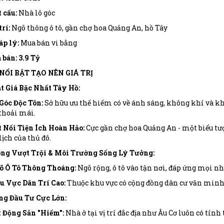
 cấu:
Nhà lô góc
trí:
Ngõ thông ô tô, gần chợ hoa Quảng An, hồ Tây
p lý:
Mua bán vi bằng
 bán:
3.9 Tỷ
 NỔI BẬT TẠO NÊN GIÁ TRỊ
ắt Giá Bậc Nhất Tây Hồ:
Góc Độc Tôn:
Sở hữu ưu thế hiếm có về ánh sáng, không khí và k
thoải mái.
 Nối Tiện Ích Hoàn Hảo:
Cực gần chợ hoa Quảng An - một biểu tượn
lịch của thủ đô.
ng Vượt Trội & Môi Trường Sống Lý Tưởng:
õ Ô Tô Thông Thoáng:
Ngõ rộng, ô tô vào tận nơi, đáp ứng mọi nh
u Vực Dân Trí Cao:
Thuộc khu vực có cộng đồng dân cư văn minh, 
g Đầu Tư Cực Lớn:
 Động Sản "Hiếm":
Nhà ở tại vị trí đắc địa như Âu Cơ luôn có tính