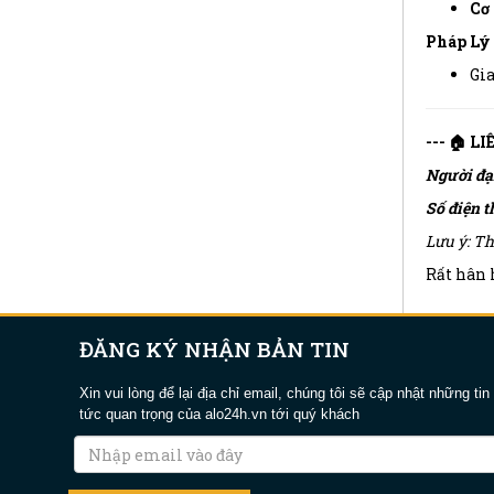
Cơ 
Pháp Lý
Gia
--- 🏠 L
Người đạ
Số điện t
Lưu ý: Th
Rất hân h
ĐĂNG KÝ NHẬN BẢN TIN
Xin vui lòng để lại địa chỉ email, chúng tôi sẽ cập nhật những tin
tức quan trọng của alo24h.vn tới quý khách