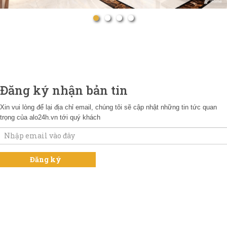
Đăng ký nhận bản tin
Xin vui lòng để lại địa chỉ email, chúng tôi sẽ cập nhật những tin tức quan
trọng của alo24h.vn tới quý khách
NGUỒN THỔ CƯ CHÍNH CHỦ HÀ NỘI
Mr Nguyên : 0703.20.20.20
NGUỒN THỔ CƯ CHÍNH CHỦ HÀ NỘI