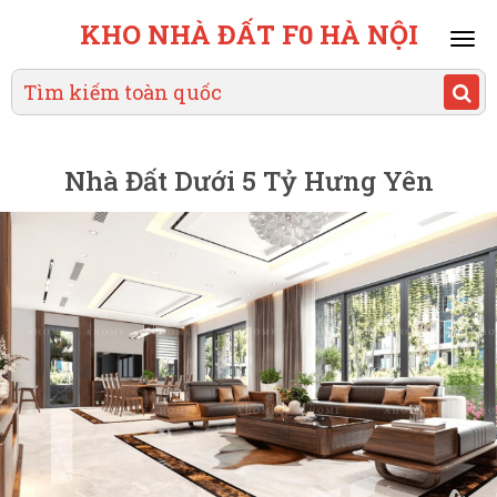
KHO NHÀ ĐẤT F0 HÀ NỘI
Mai
men
Nhà Đất Dưới 5 Tỷ Hưng Yên