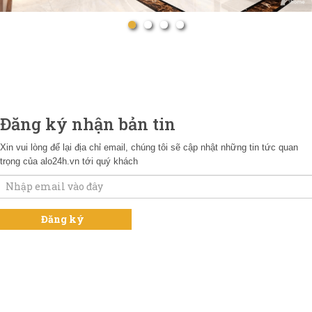
Đăng ký nhận bản tin
Xin vui lòng để lại địa chỉ email, chúng tôi sẽ cập nhật những tin tức quan
trọng của alo24h.vn tới quý khách
NGUỒN THỔ CƯ CHÍNH CHỦ HÀ NỘI
Mr Nguyên : 0703.20.20.20
NGUỒN THỔ CƯ CHÍNH CHỦ HÀ NỘI