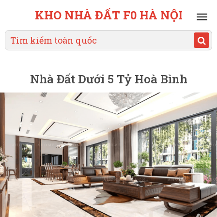
KHO NHÀ ĐẤT F0 HÀ NỘI
Mai
men
Nhà Đất Dưới 5 Tỷ Hoà Bình