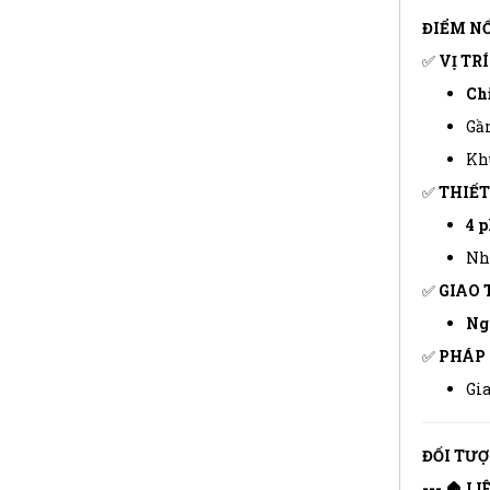
ĐIỂM NỔ
✅
VỊ TRÍ
Chỉ
Gầ
Kh
✅
THIẾT
4 
Nh
✅
GIAO 
Ngõ
✅
PHÁP 
Gia
ĐỐI TƯ
--- 🏠 L