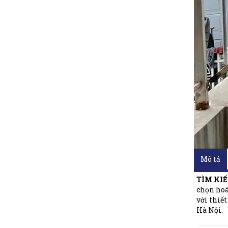
Mô tả
TÌM KIẾ
chọn hoà
với thiế
Hà Nội.