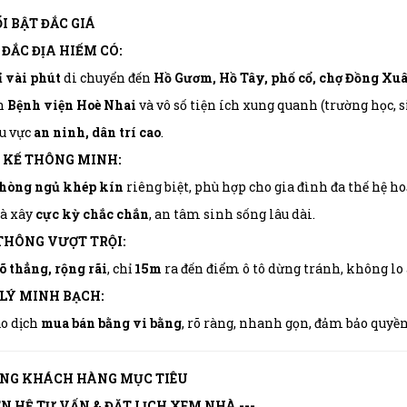
I BẬT ĐẮC GIÁ
 ĐẮC ĐỊA HIẾM CÓ:
 vài phút
di chuyển đến
Hồ Gươm, Hồ Tây, phố cổ, chợ Đồng Xu
n
Bệnh viện Hoè Nhai
và vô số tiện ích xung quanh (trường học, s
u vực
an ninh, dân trí cao
.
 KẾ THÔNG MINH:
phòng ngủ khép kín
riêng biệt, phù hợp cho gia đình đa thế hệ ho
à xây
cực kỳ chắc chắn
, an tâm sinh sống lâu dài.
THÔNG VƯỢT TRỘI:
 thẳng, rộng rãi
, chỉ
15m
ra đến điểm ô tô dừng tránh, không lo á
LÝ MINH BẠCH:
o dịch
mua bán bằng vi bằng
, rõ ràng, nhanh gọn, đảm bảo quyề
ỢNG KHÁCH HÀNG MỤC TIÊU
IÊN HỆ TƯ VẤN & ĐẶT LỊCH XEM NHÀ ---