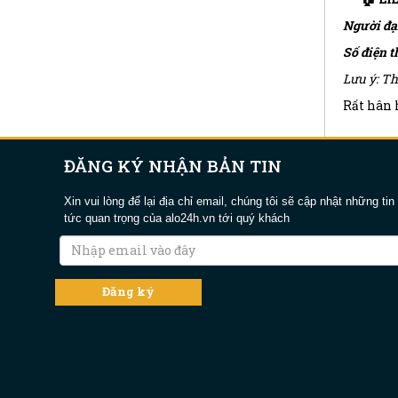
Người đạ
Số điện t
Lưu ý: Th
Rất hân h
ĐĂNG KÝ NHẬN BẢN TIN
Xin vui lòng để lại địa chỉ email, chúng tôi sẽ cập nhật những tin
tức quan trọng của alo24h.vn tới quý khách