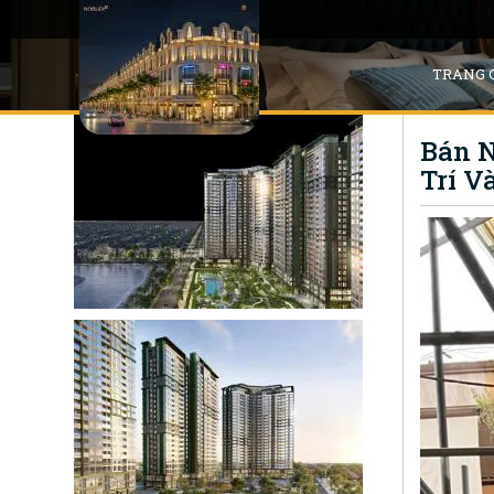
TRANG 
Bán N
Trí V