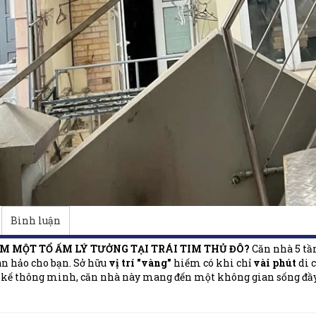
Bình luận
M MỘT TỔ ẤM LÝ TƯỞNG TẠI TRÁI TIM THỦ ĐÔ?
Căn nhà 5 tần
n hảo cho bạn. Sở hữu
vị trí "vàng"
hiếm có khi chỉ
vài phút
di 
t kế thông minh, căn nhà này mang đến một không gian sống đầy