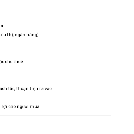
ân
.
iêu thị, ngân hàng).
ặc cho thuê.
ch tắc, thuận tiện ra vào.
n lợi cho người mua