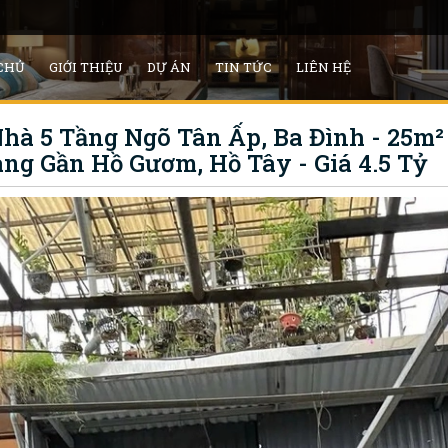
CHỦ
GIỚI THIỆU
DỰ ÁN
TIN TỨC
LIÊN HỆ
hà 5 Tầng Ngõ Tân Ấp, Ba Đình - 25m² 
àng Gần Hồ Gươm, Hồ Tây - Giá 4.5 Tỷ