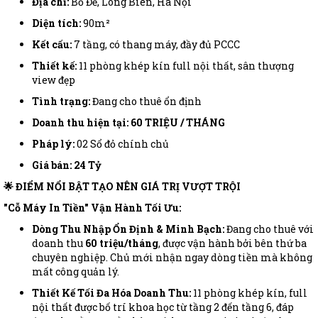
Địa chỉ:
Bồ Đề, Long Biên, Hà Nội
Diện tích:
90m²
Kết cấu:
7 tầng, có thang máy, đầy đủ PCCC
Thiết kế:
11 phòng khép kín full nội thất, sân thượng
view đẹp
Tình trạng:
Đang cho thuê ổn định
Doanh thu hiện tại:
60 TRIỆU / THÁNG
Pháp lý:
02 Sổ đỏ chính chủ
Giá bán:
24 Tỷ
🌟 ĐIỂM NỔI BẬT TẠO NÊN GIÁ TRỊ VƯỢT TRỘI
"Cỗ Máy In Tiền" Vận Hành Tối Ưu:
Dòng Thu Nhập Ổn Định & Minh Bạch:
Đang cho thuê với
doanh thu
60 triệu/tháng
, được vận hành bởi bên thứ ba
chuyên nghiệp. Chủ mới nhận ngay dòng tiền mà không
mất công quản lý.
Thiết Kế Tối Đa Hóa Doanh Thu:
11 phòng khép kín, full
nội thất được bố trí khoa học từ tầng 2 đến tầng 6, đáp