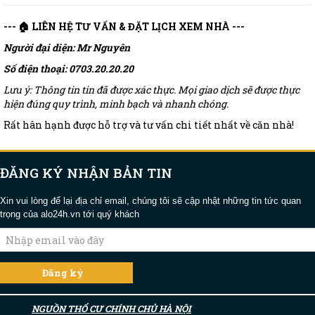
--- 🏠 LIÊN HỆ TƯ VẤN & ĐẶT LỊCH XEM NHÀ ---
Người đại diện: Mr Nguyên
Số điện thoại: 0703.20.20.20
Lưu ý: Thông tin tin đã được xác thực. Mọi giao dịch sẽ được thực
hiện đúng quy trình, minh bạch và nhanh chóng.
Rất hân hạnh được hỗ trợ và tư vấn chi tiết nhất về căn nhà!
ĐĂNG KÝ NHẬN BẢN TIN
Xin vui lòng để lại địa chỉ email, chúng tôi sẽ cập nhật những tin tức quan
trọng của alo24h.vn tới quý khách
NGUỒN THỔ CƯ CHÍNH CHỦ HÀ NỘI