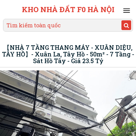
KHO NHÀ ĐẤT F0 HÀ NỘI
Mai
men
【NHÀ 7 TẦNG THANG MÁY - XUÂN DIỆU,
TÂY HỒ】- Xuân La, Tây Hồ - 50m² - 7 Tầng -
Sát Hồ Tây - Giá 23.5 Tỷ