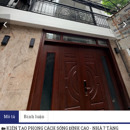
Mô tả
Bình luận
🏡 KIẾN TẠO PHONG CÁCH SỐNG ĐỈNH CAO - NHÀ 7 TẦNG