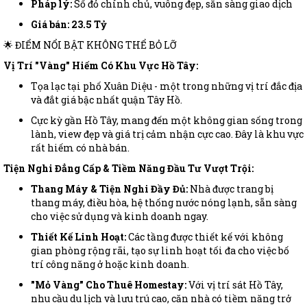
Pháp lý:
Sổ đỏ chính chủ, vuông đẹp, sẵn sàng giao dịch
Giá bán:
23.5 Tỷ
🌟 ĐIỂM NỔI BẬT KHÔNG THỂ BỎ LỠ
Vị Trí "Vàng" Hiếm Có Khu Vực Hồ Tây:
Tọa lạc tại phố Xuân Diệu - một trong những vị trí đắc địa
và đắt giá bậc nhất quận Tây Hồ.
Cực kỳ gần Hồ Tây, mang đến một không gian sống trong
lành, view đẹp và giá trị cảm nhận cực cao. Đây là khu vực
rất hiếm có nhà bán.
Tiện Nghi Đẳng Cấp & Tiềm Năng Đầu Tư Vượt Trội:
Thang Máy & Tiện Nghi Đầy Đủ:
Nhà được trang bị
thang máy, điều hòa, hệ thống nước nóng lạnh, sẵn sàng
cho việc sử dụng và kinh doanh ngay.
Thiết Kế Linh Hoạt:
Các tầng được thiết kế với không
gian phòng rộng rãi, tạo sự linh hoạt tối đa cho việc bố
trí công năng ở hoặc kinh doanh.
"Mỏ Vàng" Cho Thuê Homestay:
Với vị trí sát Hồ Tây,
nhu cầu du lịch và lưu trú cao, căn nhà có tiềm năng trở