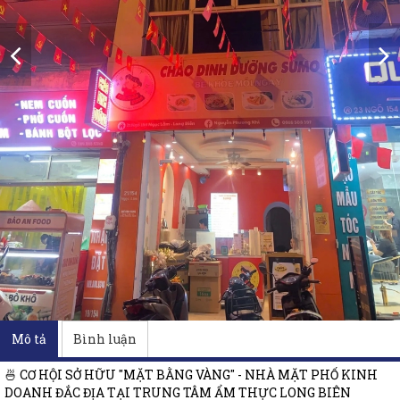
Mô tả
Bình luận
🍜 CƠ HỘI SỞ HỮU "MẶT BẰNG VÀNG" - NHÀ MẶT PHỐ KINH
DOANH ĐẮC ĐỊA TẠI TRUNG TÂM ẨM THỰC LONG BIÊN