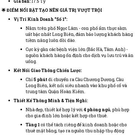
Giá bán:
17.5 Tỷ
🌟 ĐIỂM NỔI BẬT TẠO NÊN GIÁ TRỊ VƯỢT TRỘI
Vị Trí Kinh Doanh "Số 1":
Nằm trên phố Ngọc Lâm - con phố ẩm thực sầm
uất bậc nhất Long Biên, đảm bảo lượng khách hàng
tiềm năng luôn dồi dào.
Cực kỳ gần các bệnh viện lớn (Bắc Hà, Tâm Anh) -
nguồn khách hàng ổn định cho dịch vụ lưu trú và ăn
uống.
Kết Nối Giao Thông Chiến Lược:
Chỉ
5 phút
di chuyển ra Cầu Chương Dương, Cầu
Long Biên, kết nối siêu nhanh vào khu phố cổ và
trung tâm Quận Hoàn Kiếm.
Thiết Kế Thông Minh & Tiện Nghi:
Nhà đẹp, thiết kế hợp lý với
4 phòng ngủ
, phù hợp
cho gia đình lớn hoặc kết hợp cho thuê.
Tầng 1
có thể tách riêng để kinh doanh hoặc cho
thuê mặt bằng, tạo ra nguồn thu nhập thụ động