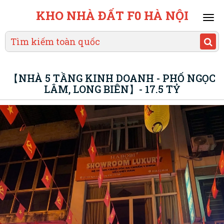
KHO NHÀ ĐẤT F0 HÀ NỘI
Mai
men
【NHÀ 5 TẦNG KINH DOANH - PHỐ NGỌC
LÂM, LONG BIÊN】- 17.5 TỶ