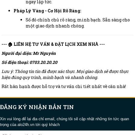
ngay lập tức.
Pháp Lý Vàng - Cơ Hội Rõ Ràng:
Sổ đỏ chính chủ rõ ràng, minh bạch. Sẵn sàng cho
một giao dịch nhanh chóng.
--- 🏠 LIÊN HỆ TƯ VẤN & ĐẶT LỊCH XEM NHÀ ---
Người đại diện: Mr Nguyên
Số điện thoại: 0703.20.20.20
Lưu ý: Thông tin tin đã được xác thực. Mọi giao dịch sẽ được thực
hiện đúng quy trình, minh bạch và nhanh chóng.
Rất hân hạnh được hỗ trợ và tư vấn chi tiết nhất về căn nhà!
ĐĂNG KÝ NHẬN BẢN TIN
Xin vui lòng để lại địa chỉ email, chúng tôi sẽ cập nhật những tin tức quan
trọng của alo24h.vn tới quý khách