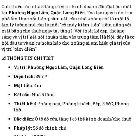
Giới thiệu căn nhà 5 tầng có vị trí kinh doanh đắc địa bậc nhất
tại
Phường Ngọc Lâm, Quận Long Biên
. Tọa lạc ngay trên trục
phố ẩm thực nổi tiếng, sầm uất, căn nhà không chỉ là một tổ
ấm lý tưởng mà còn là một "cỗ máy kiếm tiền" tiềm năng với
mặt bằng cho thuê ngay tại tầng 1. Với thiết kế đẹp, thoáng
sáng và vị trí kết nối thuận tiện vào trung tâm Hà Nội, đây là cơ
hội đầu tư và an cư hoàn hảo cho những ai am hiểu giá trị của
vị trí "tâm điểm".
📐 THÔNG TIN CHI TIẾT
Vị trí:
Phường Ngọc Lâm, Quận Long Biên
Diện tích:
39m²
Mặt tiền:
4m
Kết cấu:
Nhà 5 tầng
Thiết kế:
4 Phòng ngủ, Phòng khách, Bếp, 3 WC, Phòng
thờ
Đặc điểm:
Ô tô đỗ cửa, tầng 1 có thể kinh doanh/cho thuê
Pháp lý:
Sổ đỏ chính chủ