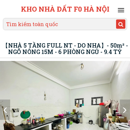
KHO NHÀ ĐẤT F0 HÀ NỘI
Mai
men
【NHÀ 5 TẦNG FULL NT - DO NHA】- 50m² -
NGÕ NÔNG 15M - 6 PHÒNG NGỦ - 9.4 TỶ