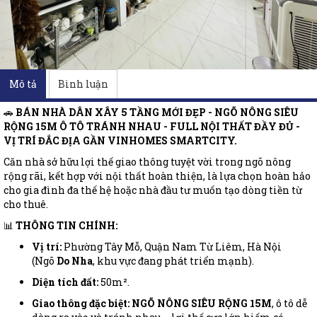
Mô tả
Bình luận
🚗
BÁN NHÀ DÂN XÂY 5 TẦNG MỚI ĐẸP - NGÕ NÔNG SIÊU
RỘNG 15M Ô TÔ TRÁNH NHAU - FULL NỘI THẤT ĐẦY ĐỦ -
VỊ TRÍ ĐẮC ĐỊA GẦN VINHOMES SMARTCITY.
Căn nhà sở hữu lợi thế giao thông tuyệt vời trong ngõ nông
rộng rãi, kết hợp với nội thất hoàn thiện, là lựa chọn hoàn hảo
cho gia đình đa thế hệ hoặc nhà đầu tư muốn tạo dòng tiền từ
cho thuê.
📊
THÔNG TIN CHÍNH:
Vị trí:
Phường Tây Mỗ, Quận Nam Từ Liêm, Hà Nội
(Ngõ
Do Nha
, khu vực đang phát triển mạnh).
Diện tích đất:
50m².
Giao thông đặc biệt:
NGÕ NÔNG SIÊU RỘNG 15M
, ô tô dễ