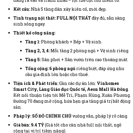
dàng ra vào và tránh nhau – lợi thế cực lớn hiếm có.
Kết cấu:
Nhà 5 tầng dân xây kiên cố, mới đẹp.
Tình trạng nội thất:
FULL NỘI THẤT
đầy đủ, sẵn sàng
sinh sống ngay.
Thiết kế công năng:
Tầng 1:
Phòng khách + Bếp + Vệ sinh.
Tầng 2, 3, 4:
Mỗi tầng 2 phòng ngủ + Vệ sinh riêng.
Tầng 5:
Sân phơi + Sân vườn trên cao thoáng mát.
Tổng cộng:
6 phòng ngủ
riêng biệt, đáp ứng nhu
cầu gia đình lớn hoặc cho thuê.
Tiện ích & Phát triển:
Gần các dự án lớn:
Vinhomes
Smart City, Làng Giáo dục Quốc tế, Aeon Mall Hà Đông
.
Kết nối thuận tiện tới Mễ Trì, Phạm Hùng, Xuân Phương.
Đường 70 đang mở rộng, hứa hẹn gia tăng giá trị bất động
sản.
Pháp lý:
SỔ ĐỎ CHÍNH CHỦ
vuông vắn, pháp lý rõ ràng.
Giá bán: 9.4 TỶ
(Giá tốt cho căn nhà full nội thất, ngõ
rộng tại vị trí tiềm năng).