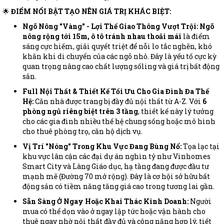
🌟
ĐIỂM NỔI BẬT TẠO NÊN GIÁ TRỊ KHÁC BIỆT:
Ngõ Nông "Vàng" - Lợi Thế Giao Thông Vượt Trội:
Ngõ
nông rộng tới 15m, ô tô tránh nhau thoải mái
là điểm
sáng cực hiếm, giải quyết triệt để nỗi lo tắc nghẽn, khó
khăn khi di chuyển của các ngõ nhỏ. Đây là yếu tố cực kỳ
quan trọng nâng cao chất lượng sốling và giá trị bất động
sản.
Full Nội Thất & Thiết Kế Tối Ưu Cho Gia Đình Đa Thế
Hệ:
Căn nhà được trang bị đầy đủ nội thất từ A-Z. Với
6
phòng ngủ riêng biệt trên 3 tầng
, thiết kế này lý tưởng
cho các gia đình nhiều thế hệ chung sống hoặc mô hình
cho thuê phòng trọ, căn hộ dịch vụ.
Vị Trí "Nóng" Trong Khu Vực Đang Bùng Nổ:
Tọa lạc tại
khu vực lân cận các đại dự án nghìn tỷ như Vinhomes
Smart City và Làng Giáo dục, hạ tầng đang được đầu tư
mạnh mẽ (Đường 70 mở rộng). Đây là cơ hội sở hữu bất
động sản có tiềm năng tăng giá cao trong tương lai gần.
Sẵn Sàng Ở Ngay Hoặc Khai Thác Kinh Doanh:
Người
mua có thể dọn vào ở ngay lập tức hoặc vận hành cho
thuê ngay nhờ nội thất đầy đủ và công năng hợp lý, tiết