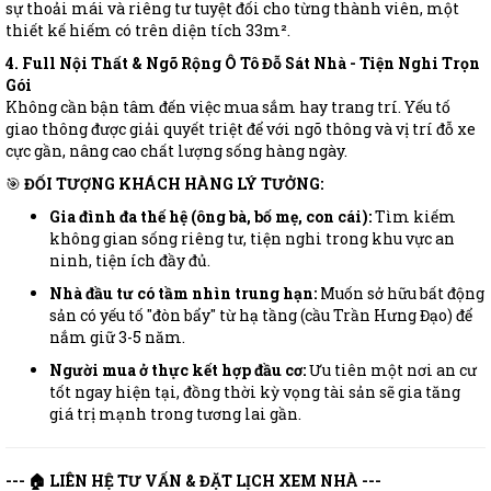
sự thoải mái và riêng tư tuyệt đối cho từng thành viên, một
thiết kế hiếm có trên diện tích 33m².
4. Full Nội Thất & Ngõ Rộng Ô Tô Đỗ Sát Nhà - Tiện Nghi Trọn
Gói
Không cần bận tâm đến việc mua sắm hay trang trí. Yếu tố
giao thông được giải quyết triệt để với ngõ thông và vị trí đỗ xe
cực gần, nâng cao chất lượng sống hàng ngày.
🎯
ĐỐI TƯỢNG KHÁCH HÀNG LÝ TƯỞNG:
Gia đình đa thế hệ (ông bà, bố mẹ, con cái):
Tìm kiếm
không gian sống riêng tư, tiện nghi trong khu vực an
ninh, tiện ích đầy đủ.
Nhà đầu tư có tầm nhìn trung hạn:
Muốn sở hữu bất động
sản có yếu tố "đòn bẩy" từ hạ tầng (cầu Trần Hưng Đạo) để
nắm giữ 3-5 năm.
Người mua ở thực kết hợp đầu cơ:
Ưu tiên một nơi an cư
tốt ngay hiện tại, đồng thời kỳ vọng tài sản sẽ gia tăng
giá trị mạnh trong tương lai gần.
--- 🏠 LIÊN HỆ TƯ VẤN & ĐẶT LỊCH XEM NHÀ ---