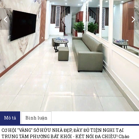
Mô tả
Bình luận
CƠ HỘI "VÀNG" SỞ HỮU NHÀ ĐẸP, ĐẦY ĐỦ TIỆN NGHI TẠI
TRUNG TÂM PHƯỜNG BÁT KHỐI - KẾT NỐI ĐA CHIỀU! Chào