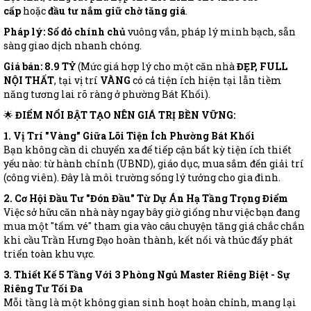
cấp
hoặc
đầu tư nắm giữ chờ tăng giá
.
Pháp lý:
Sổ đỏ chính chủ
vuông vắn, pháp lý minh bạch, sẵn
sàng giao dịch nhanh chóng.
Giá bán: 8.9 TỶ
(Mức giá hợp lý cho một căn nhà
ĐẸP, FULL
NỘI THẤT
, tại vị trí
VÀNG
có cả tiện ích hiện tại lẫn tiềm
năng tương lai rõ ràng ở phường Bát Khối).
🌟
ĐIỂM NỔI BẬT TẠO NÊN GIÁ TRỊ BỀN VỮNG:
1. Vị Trí "Vàng" Giữa Lõi Tiện Ích Phường Bát Khối
Bạn không cần di chuyển xa để tiếp cận bất kỳ tiện ích thiết
yếu nào: từ hành chính (UBND), giáo dục, mua sắm đến giải trí
(công viên). Đây là môi trường sống lý tưởng cho gia đình.
2. Cơ Hội Đầu Tư "Đón Đầu" Từ Dự Án Hạ Tầng Trọng Điểm
Việc sở hữu căn nhà này ngay bây giờ giống như việc bạn đang
mua một "tấm vé" tham gia vào câu chuyện tăng giá chắc chắn
khi cầu Trần Hưng Đạo hoàn thành, kết nối và thúc đẩy phát
triển toàn khu vực.
3. Thiết Kế 5 Tầng Với 3 Phòng Ngủ Master Riêng Biệt - Sự
Riêng Tư Tối Đa
Mỗi tầng là một không gian sinh hoạt hoàn chỉnh, mang lại