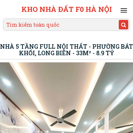
KHO NHÀ ĐẤT F0 HÀ NỘI
Mai
men
NHÀ 5 TẦNG FULL NỘI THẤT - PHƯỜNG BÁT
KHỐI, LONG BIÊN - 33M² - 8.9 TỶ