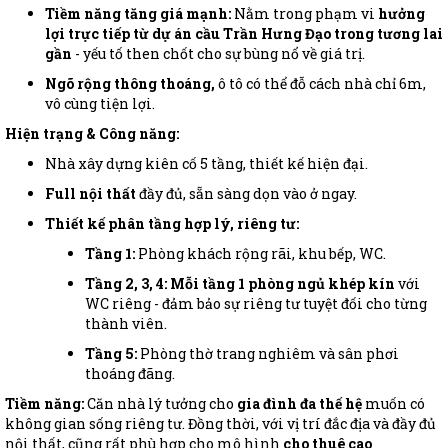
Tiềm năng tăng giá mạnh:
Nằm trong phạm vi
hưởng
lợi trực tiếp từ dự án cầu Trần Hưng Đạo trong tương lai
gần
- yếu tố then chốt cho sự bùng nổ về giá trị.
Ngõ rộng thông thoáng,
ô tô có thể đỗ cách nhà chỉ 6m,
vô cùng tiện lợi.
Hiện trạng & Công năng:
Nhà xây dựng kiên cố 5 tầng, thiết kế hiện đại.
Full nội thất
đầy đủ, sẵn sàng dọn vào ở ngay.
Thiết kế phân tầng hợp lý, riêng tư:
Tầng 1:
Phòng khách rộng rãi, khu bếp, WC.
Tầng 2, 3, 4:
Mỗi tầng 1 phòng ngủ khép kín
với
WC riêng - đảm bảo sự riêng tư tuyệt đối cho từng
thành viên.
Tầng 5:
Phòng thờ trang nghiêm và sân phơi
thoáng đãng.
Tiềm năng:
Căn nhà lý tưởng cho
gia đình đa thế hệ
muốn có
không gian sống riêng tư. Đồng thời, với vị trí đắc địa và đầy đủ
nội thất, cũng rất phù hợp cho mô hình
cho thuê cao