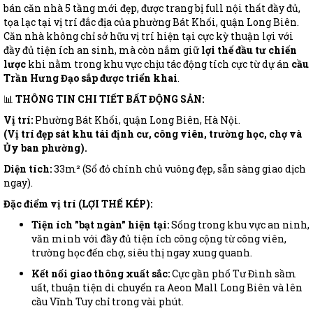
bán căn nhà 5 tầng mới đẹp, được trang bị full nội thất đầy đủ,
tọa lạc tại vị trí đắc địa của phường Bát Khối, quận Long Biên.
Căn nhà không chỉ sở hữu vị trí hiện tại cực kỳ thuận lợi với
đầy đủ tiện ích an sinh, mà còn nắm giữ
lợi thế đầu tư chiến
lược
khi nằm trong khu vực chịu tác động tích cực từ dự án
cầu
Trần Hưng Đạo sắp được triển khai
.
📊
THÔNG TIN CHI TIẾT BẤT ĐỘNG SẢN:
Vị trí:
Phường Bát Khối, quận Long Biên, Hà Nội.
(Vị trí đẹp sát khu tái định cư, công viên, trường học, chợ và
Ủy ban phường).
Diện tích:
33m² (Sổ đỏ chính chủ vuông đẹp, sẵn sàng giao dịch
ngay).
Đặc điểm vị trí (LỢI THẾ KÉP):
Tiện ích "bạt ngàn" hiện tại:
Sống trong khu vực an ninh,
văn minh với đầy đủ tiện ích công cộng từ công viên,
trường học đến chợ, siêu thị ngay xung quanh.
Kết nối giao thông xuất sắc:
Cực gần phố Tư Đình sầm
uất, thuận tiện di chuyển ra Aeon Mall Long Biên và lên
cầu Vĩnh Tuy chỉ trong vài phút.