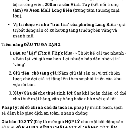
bộ ra công viên,
200m
ra
cầu Vĩnh Tuy
(kết nối trung
tâm) và
Aeon Mall Long Biên
(trung tâm thương mại
lớn).
Vị trí được ví như "trái tim" của phường Long Biên
- giá
trị bất động sản có xu hướng tăng trưởng bền vững và
mạnh mẽ.
Tiềm năng ĐẦU TƯ ĐA DẠNG:
Đầu tư "Lật" (Fix & Flip):
Mua -> Thiết kế, cải tạo nhanh -
> Bán lại với giá cao hơn. Lợi nhuận hấp dẫn nhờ vị trí
"vàng".
Giữ tiền, chờ tăng giá:
Nắm giữ tài sản tại vị trí chiến
lược, chờ đợi giá trị tăng lên theo sự phát triển của khu
vực rồi bán.
Xây/ Sửa để cho thuê sinh lời:
Sau khi hoàn thiện, có thể
cho thuê mặt bằng, văn phòng hoặc nhà ở với giá tốt.
Pháp lý:
Sổ đỏ chính chủ đã tách lô
, pháp lý minh bạch, sạch
sẽ, đảm bảo giao dịch an toàn, nhanh chóng.
Giá bán: 10.3 TỶ
(Đây là mức giá
HỢP LÝ
cho một bất động sản
sở hữu
BỘ KHUNG VỮNG CHÃI + VỊ TRÍ "VÀNG" CÓ TIỀM