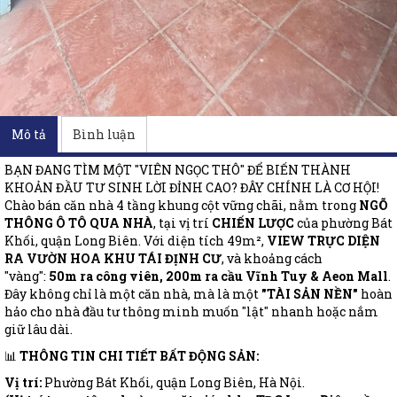
Mô tả
Bình luận
BẠN ĐANG TÌM MỘT "VIÊN NGỌC THÔ" ĐỂ BIẾN THÀNH
KHOẢN ĐẦU TƯ SINH LỜI ĐỈNH CAO? ĐÂY CHÍNH LÀ CƠ HỘI!
Chào bán căn nhà 4 tầng khung cột vững chãi, nằm trong
NGÕ
THÔNG Ô TÔ QUA NHÀ
, tại vị trí
CHIẾN LƯỢC
của phường Bát
Khối, quận Long Biên. Với diện tích 49m²,
VIEW TRỰC DIỆN
RA VƯỜN HOA KHU TÁI ĐỊNH CƯ
, và khoảng cách
"vàng":
50m ra công viên, 200m ra cầu Vĩnh Tuy & Aeon Mall
.
Đây không chỉ là một căn nhà, mà là một
"TÀI SẢN NỀN"
hoàn
hảo cho nhà đầu tư thông minh muốn "lật" nhanh hoặc nắm
giữ lâu dài.
📊
THÔNG TIN CHI TIẾT BẤT ĐỘNG SẢN:
Vị trí:
Phường Bát Khối, quận Long Biên, Hà Nội.