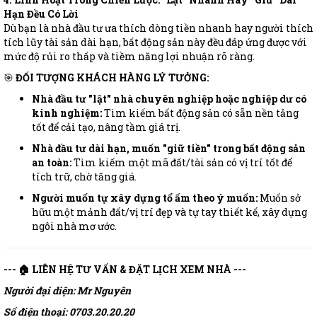
Hạn Đều Có Lời
Dù bạn là nhà đầu tư ưa thích dòng tiền nhanh hay người thích
tích lũy tài sản dài hạn, bất động sản này đều đáp ứng được với
mức độ rủi ro thấp và tiềm năng lợi nhuận rõ ràng.
🎯
ĐỐI TƯỢNG KHÁCH HÀNG LÝ TƯỞNG:
Nhà đầu tư "lật" nhà chuyên nghiệp hoặc nghiệp dư có
kinh nghiệm:
Tìm kiếm bất động sản có sẵn nền tảng
tốt để cải tạo, nâng tầm giá trị.
Nhà đầu tư dài hạn, muốn "giữ tiền" trong bất động sản
an toàn:
Tìm kiếm một mã đất/tài sản có vị trí tốt để
tích trữ, chờ tăng giá.
Người muốn tự xây dựng tổ ấm theo ý muốn:
Muốn sở
hữu một mảnh đất/vị trí đẹp và tự tay thiết kế, xây dựng
ngôi nhà mơ ước.
--- 🏠 LIÊN HỆ TƯ VẤN & ĐẶT LỊCH XEM NHÀ ---
Người đại diện: Mr Nguyên
Số điện thoại: 0703.20.20.20