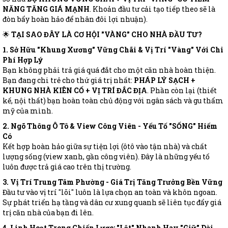
NĂNG TĂNG GIÁ MẠNH
. Khoản đầu tư cải tạo tiếp theo sẽ là
đòn bẩy hoàn hảo để nhân đôi lợi nhuận).
🌟
TẠI SAO ĐÂY LÀ CƠ HỘI "VÀNG" CHO NHÀ ĐẦU TƯ?
1. Sở Hữu "Khung Xương" Vững Chãi & Vị Trí "Vàng" Với Chi
Phí Hợp Lý
Bạn không phải trả giá quá đắt cho một căn nhà hoàn thiện.
Bạn đang chi trẻ cho thứ giá trị nhất:
PHÁP LÝ SẠCH +
KHUNG NHÀ KIÊN CỐ + VỊ TRÍ ĐẮC ĐỊA
. Phần còn lại (thiết
kế, nội thất) bạn hoàn toàn chủ động với ngân sách và gu thẩm
mỹ của mình.
2. Ngõ Thông Ô Tô & View Công Viên - Yếu Tố "SỐNG" Hiếm
Có
Kết hợp hoàn hảo giữa sự tiện lợi (ôtô vào tận nhà) và chất
lượng sống (view xanh, gần công viên). Đây là những yếu tố
luôn được trả giá cao trên thị trường.
3. Vị Trí Trung Tâm Phường - Giá Trị Tăng Trưởng Bền Vững
Đầu tư vào vị trí "lõi" luôn là lựa chọn an toàn và khôn ngoan.
Sự phát triển hạ tầng và dân cư xung quanh sẽ liên tục đẩy giá
trị căn nhà của bạn đi lên.
4. Linh Hoạt Trong Chiến Lược: "Lật" Nhanh Hay "Giữ" Dài