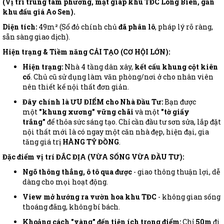
(Vị trí trung tâm phường, mặt giáp khu TĐC Long Biên, gần
khu đấu giá Ao Sen).
Diện tích:
49m² (Sổ đỏ chính chủ
đã phân lô
, pháp lý rõ ràng,
sẵn sàng giao dịch).
Hiện trạng & Tiềm năng CẢI TẠO (CƠ HỘI LỚN):
Hiện trạng:
Nhà 4 tầng dân xây,
kết cấu khung cột kiên
cố
. Chủ cũ sử dụng làm văn phòng/nơi ở cho nhân viên
nên thiết kế nội thất đơn giản.
Đây chính là ƯU ĐIỂM cho Nhà Đầu Tư:
Bạn được
một
"khung xương" vững chãi
và một
"tờ giấy
trắng"
để thỏa sức sáng tạo. Chỉ cần đầu tư sơn sửa, lắp đặt
nội thất mới là có ngay một căn nhà đẹp, hiện đại, gia
tăng giá trị
HÀNG TỶ ĐỒNG
.
Đặc điểm vị trí ĐẮC ĐỊA (VỪA SỐNG VỪA ĐẦU TƯ):
Ngõ thông thẳng, ô tô qua được
- giao thông thuận lợi, dễ
dàng cho mọi hoạt động.
View mở hướng ra vườn hoa khu TĐC
- không gian sống
thoáng đãng, không bí bách.
Khoảng cách "vàng" đến tiện ích trọng điểm:
Chỉ
50m
đi