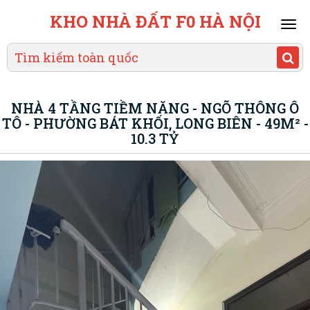
KHO NHÀ ĐẤT F0 HÀ NỘI
Mai
men
NHÀ 4 TẦNG TIỀM NĂNG - NGÕ THÔNG Ô
TÔ - PHƯỜNG BÁT KHỐI, LONG BIÊN - 49M² -
10.3 TỶ