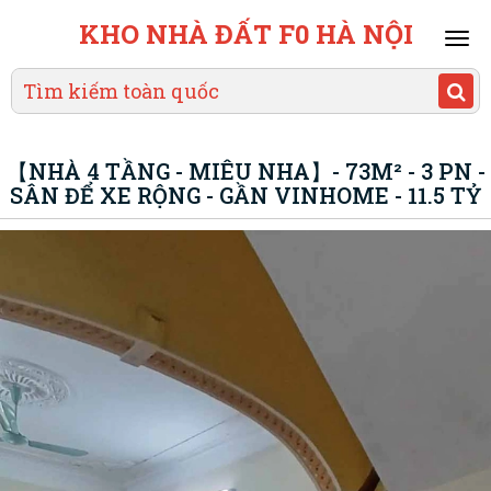
KHO NHÀ ĐẤT F0 HÀ NỘI
Mai
men
【NHÀ 4 TẦNG - MIÊU NHA】- 73M² - 3 PN -
SÂN ĐỂ XE RỘNG - GẦN VINHOME - 11.5 TỶ