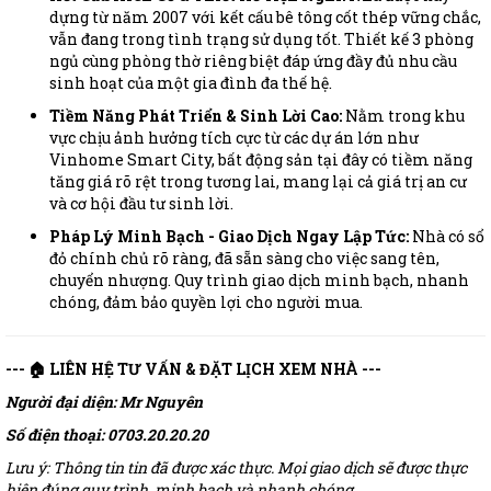
dựng từ năm 2007 với kết cấu bê tông cốt thép vững chắc,
vẫn đang trong tình trạng sử dụng tốt. Thiết kế 3 phòng
ngủ cùng phòng thờ riêng biệt đáp ứng đầy đủ nhu cầu
sinh hoạt của một gia đình đa thế hệ.
Tiềm Năng Phát Triển & Sinh Lời Cao:
Nằm trong khu
vực chịu ảnh hưởng tích cực từ các dự án lớn như
Vinhome Smart City, bất động sản tại đây có tiềm năng
tăng giá rõ rệt trong tương lai, mang lại cả giá trị an cư
và cơ hội đầu tư sinh lời.
Pháp Lý Minh Bạch - Giao Dịch Ngay Lập Tức:
Nhà có sổ
đỏ chính chủ rõ ràng, đã sẵn sàng cho việc sang tên,
chuyển nhượng. Quy trình giao dịch minh bạch, nhanh
chóng, đảm bảo quyền lợi cho người mua.
--- 🏠 LIÊN HỆ TƯ VẤN & ĐẶT LỊCH XEM NHÀ ---
Người đại diện: Mr Nguyên
Số điện thoại: 0703.20.20.20
Lưu ý: Thông tin tin đã được xác thực. Mọi giao dịch sẽ được thực
hiện đúng quy trình, minh bạch và nhanh chóng.