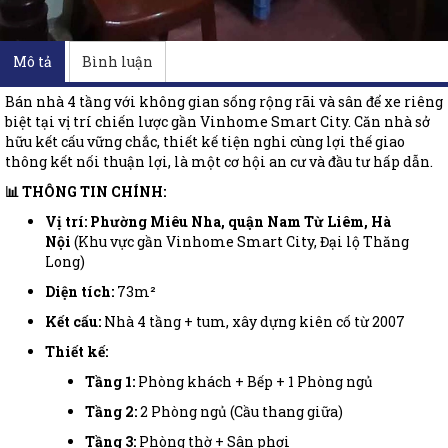
Mô tả
Bình luận
Bán nhà 4 tầng với không gian sống rộng rãi và sân để xe riêng
biệt tại vị trí chiến lược gần Vinhome Smart City. Căn nhà sở
hữu kết cấu vững chắc, thiết kế tiện nghi cùng lợi thế giao
thông kết nối thuận lợi, là một cơ hội an cư và đầu tư hấp dẫn.
📊 THÔNG TIN CHÍNH:
Vị trí:
Phường Miêu Nha, quận Nam Từ Liêm, Hà
Nội
(Khu vực gần Vinhome Smart City, Đại lộ Thăng
Long)
Diện tích:
73m²
Kết cấu:
Nhà 4 tầng + tum, xây dựng kiên cố từ 2007
Thiết kế:
Tầng 1:
Phòng khách + Bếp + 1 Phòng ngủ
Tầng 2:
2 Phòng ngủ (Cầu thang giữa)
Tầng 3:
Phòng thờ + Sân phơi