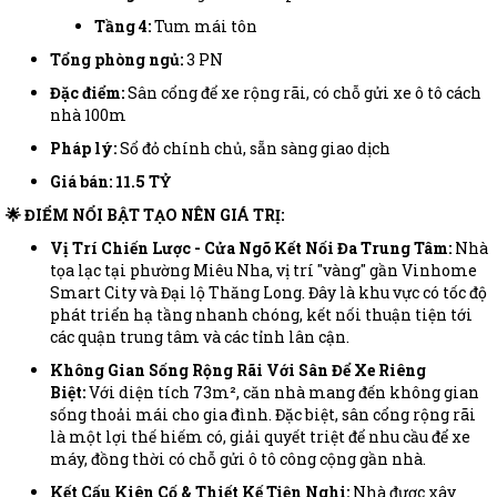
Tầng 4:
Tum mái tôn
Tổng phòng ngủ:
3 PN
Đặc điểm:
Sân cổng để xe rộng rãi, có chỗ gửi xe ô tô cách
nhà 100m
Pháp lý:
Sổ đỏ chính chủ, sẵn sàng giao dịch
Giá bán: 11.5 TỶ
🌟 ĐIỂM NỔI BẬT TẠO NÊN GIÁ TRỊ:
Vị Trí Chiến Lược - Cửa Ngõ Kết Nối Đa Trung Tâm:
Nhà
tọa lạc tại phường Miêu Nha, vị trí "vàng" gần Vinhome
Smart City và Đại lộ Thăng Long. Đây là khu vực có tốc độ
phát triển hạ tầng nhanh chóng, kết nối thuận tiện tới
các quận trung tâm và các tỉnh lân cận.
Không Gian Sống Rộng Rãi Với Sân Để Xe Riêng
Biệt:
Với diện tích 73m², căn nhà mang đến không gian
sống thoải mái cho gia đình. Đặc biệt, sân cổng rộng rãi
là một lợi thế hiếm có, giải quyết triệt để nhu cầu để xe
máy, đồng thời có chỗ gửi ô tô công cộng gần nhà.
Kết Cấu Kiên Cố & Thiết Kế Tiện Nghi:
Nhà được xây