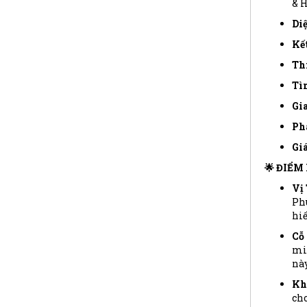
& 
Diệ
Kết
Thi
Tìn
Gia
Phá
Giá
🌟 ĐIỂM
Vị 
Phù
hiế
Cỗ
min
này
Kh
cho