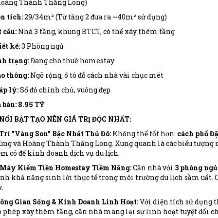
Hoàng Thành Thăng Long)
n tích:
29/34m² (Từ tầng 2 đua ra ~40m² sử dụng)
 cấu:
Nhà 3 tầng, khung BTCT, có thể xây thêm tầng
ết kế:
3 Phòng ngủ
h trạng:
Đang cho thuê homestay
o thông:
Ngõ rộng, ô tô đỗ cách nhà vài chục mét
p lý:
Sổ đỏ chính chủ, vuông đẹp
 bán: 8.95 TỶ
 NỔI BẬT TẠO NÊN GIÁ TRỊ ĐỘC NHẤT:
Trí "Vàng Son" Bậc Nhất Thủ Đô:
Không thể tốt hơn:
cách phố Đ
ng và Hoàng Thành Thăng Long. Xung quanh là các biểu tượng như
m có để kinh doanh dịch vụ du lịch.
 Máy Kiếm Tiền Homestay Tiềm Năng:
Căn nhà với
3 phòng ngủ
h khả năng sinh lời thực tế trong môi trường du lịch sầm uất. 
.
ông Gian Sống & Kinh Doanh Linh Hoạt:
Với diện tích sử dụng t
 phép xây thêm tầng, căn nhà mang lại sự linh hoạt tuyệt đối ch