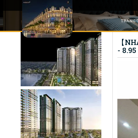
TRANG 
【NHÀ
- 8.95