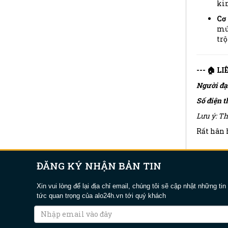
ki
Cơ 
mứ
trộ
--- 🏠 L
Người đạ
Số điện t
Lưu ý: Th
Rất hân h
ĐĂNG KÝ NHẬN BẢN TIN
Xin vui lòng để lại địa chỉ email, chúng tôi sẽ cập nhật những tin
tức quan trọng của alo24h.vn tới quý khách