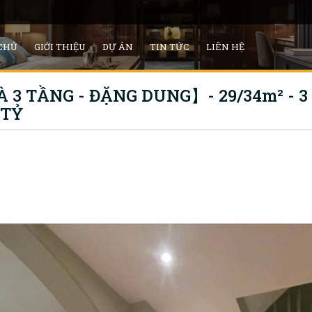
CHỦ
GIỚI THIỆU
DỰ ÁN
TIN TỨC
LIÊN HỆ
 3 TẦNG - ĐẶNG DUNG】- 29/34m² - 3
 TỶ