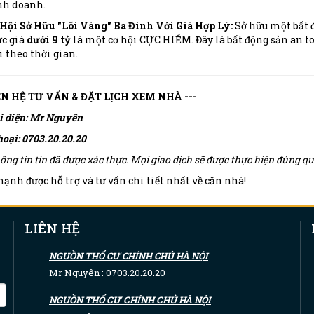
nh doanh.
Hội Sở Hữu "Lõi Vàng" Ba Đình Với Giá Hợp Lý:
Sở hữu một bất đ
c giá
dưới 9 tỷ
là một cơ hội CỰC HIẾM. Đây là bất động sản an toà
i theo thời gian.
IÊN HỆ TƯ VẤN & ĐẶT LỊCH XEM NHÀ ---
i diện: Mr Nguyên
hoại: 0703.20.20.20
ông tin tin đã được xác thực. Mọi giao dịch sẽ được thực hiện đúng 
ạnh được hỗ trợ và tư vấn chi tiết nhất về căn nhà!
LIÊN HỆ
NGUỒN THỔ CƯ CHÍNH CHỦ HÀ NỘI
Mr Nguyên : 0703.20.20.20
NGUỒN THỔ CƯ CHÍNH CHỦ HÀ NỘI