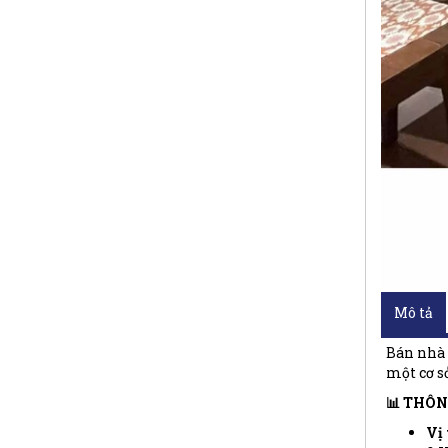
Mô tả
Bán nhà 3
một cơ s
📊 THÔN
Vị 