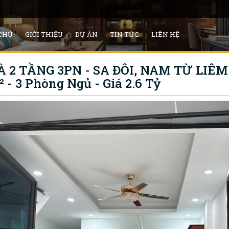
CHỦ
GIỚI THIỆU
DỰ ÁN
TIN TỨC
LIÊN HỆ
 2 TẦNG 3PN - SA ĐÔI, NAM TỪ LIÊM
² - 3 Phòng Ngủ - Giá 2.6 Tỷ