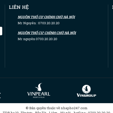
LIÊN HỆ
NGUỒN THỔ CƯ CHÍNH CHỦ HÀ NỘI
Mr Nguyên : 0703.20.20.20
NGUỒN THỔ CƯ CHÍNH CHỦ HÀ NỘI
Mr nguyên 0703.20.20.20
© Bản quyền thuộc về nhapho247.com
TDP hạ 10 -Tây tựu - Bắc Từ - Liêm - Hà nội - hotline : 0703.20.20.20