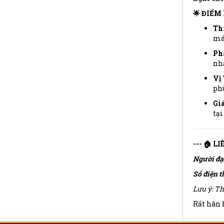
🌟 ĐIỂM
Thi
mái
Ph
nh
Vị 
phù
Giá
tại
--- 🏠 L
Người đạ
Số điện t
Lưu ý: Th
Rất hân h