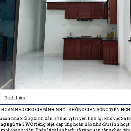
Bình luận
M HOÀN HẢO CHO GIA ĐÌNH NHỎ - KHÔNG GIAN SỐNG TIỆN NGH
ệu căn nhà 2 tầng xinh xắn, sở hữu vị trí yên tĩnh tại khu vực S
ng ngủ và 3 WC riêng biệt
, đáp ứng hoàn hảo nhu cầu sinh hoạt 
 mọi thành viên. Pháp lý minh bạch, rõ ràng, sẵn sàng chào đó