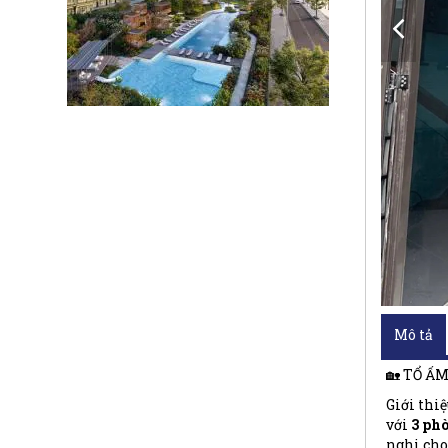
Mô tả
🏡 TỔ Ấ
Giới thi
với
3 phò
nghi cho