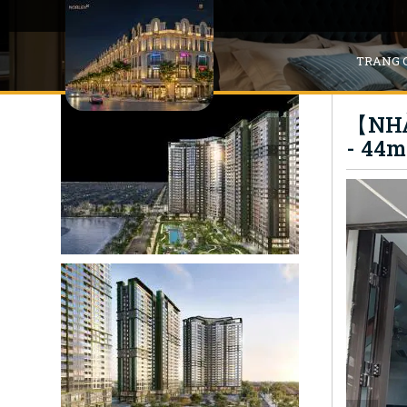
TRANG 
【NHÀ
- 44m