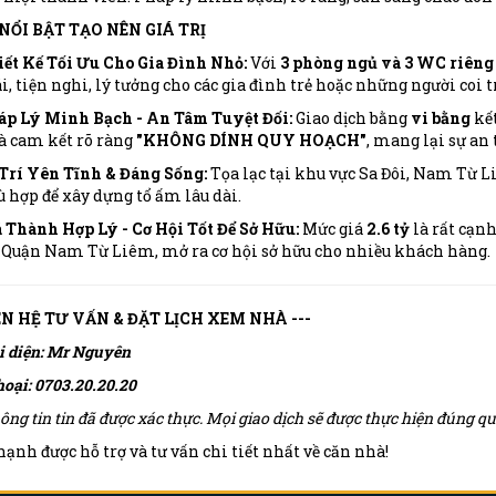
 NỔI BẬT TẠO NÊN GIÁ TRỊ
ết Kế Tối Ưu Cho Gia Đình Nhỏ:
Với
3 phòng ngủ và 3 WC riêng 
, tiện nghi, lý tưởng cho các gia đình trẻ hoặc những người coi t
áp Lý Minh Bạch - An Tâm Tuyệt Đối:
Giao dịch bằng
vi bằng
kết
à cam kết rõ ràng
"KHÔNG DÍNH QUY HOẠCH"
, mang lại sự an
Trí Yên Tĩnh & Đáng Sống:
Tọa lạc tại khu vực Sa Đôi, Nam Từ Li
 hợp để xây dựng tổ ấm lâu dài.
 Thành Hợp Lý - Cơ Hội Tốt Để Sở Hữu:
Mức giá
2.6 tỷ
là rất cạn
 Quận Nam Từ Liêm, mở ra cơ hội sở hữu cho nhiều khách hàng.
IÊN HỆ TƯ VẤN & ĐẶT LỊCH XEM NHÀ ---
i diện: Mr Nguyên
hoại: 0703.20.20.20
ông tin tin đã được xác thực. Mọi giao dịch sẽ được thực hiện đúng 
ạnh được hỗ trợ và tư vấn chi tiết nhất về căn nhà!