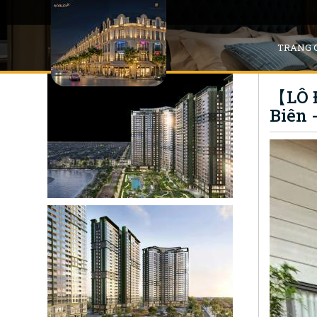
TRANG 
【LÔ 
Biên 