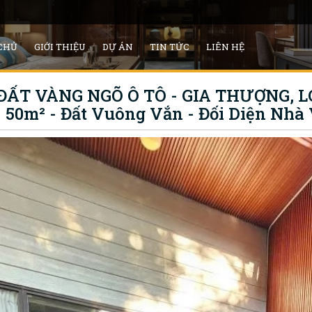
CHỦ
GIỚI THIỆU
DỰ ÁN
TIN TỨC
LIÊN HỆ
ĐẤT VÀNG NGÕ Ô TÔ - GIA THƯỢNG, L
- 50m² - Đất Vuông Vắn - Đối Diện Nhà 