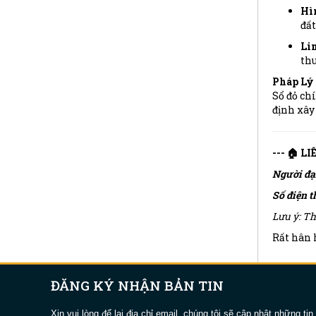
Hì
đất
Li
thu
Pháp Lý 
Sổ đỏ ch
định xây
--- 🏠 L
Người đạ
Số điện t
Lưu ý: Th
Rất hân h
ĐĂNG KÝ NHẬN BẢN TIN
Xin vui lòng để lại địa chỉ email, chúng tôi sẽ cập nhật những tin