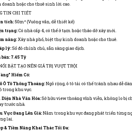
 doanh hoặc cho thuê sinh lời cao.
G TIN CHI TIẾT
n tích:
50m² (Vuông vắn, dễ thiết kế)
n trạng:
Có nhà cấp 4, có thể ở tạm hoặc tháo dỡ xây mới.
ềm năng:
Xây nhà phố, biệt thự kinh doanh hoặc cho thuê.
p lý:
Sổ đỏ chính chủ, sẵn sàng giao dịch.
 bán:
7.45 Tỷ
 NỔI BẬT TẠO NÊN GIÁ TRỊ VƯỢT TRỘI
Vàng" Hiếm Có:
õ Ô Tô Thông Thoáng:
Ngõ rộng, ô tô tải có thể tránh nhau dễ dàng
 trong khu vực.
i Diện Nhà Văn Hóa:
Sở hữu view thoáng vĩnh viễn, không lo bị c
y trước nhà.
u Vực Đang Lên Giá:
Nằm trong khu vực đang phát triển từng ngày
ng lai.
ẹp & Tiềm Năng Khai Thác Tối Đa: