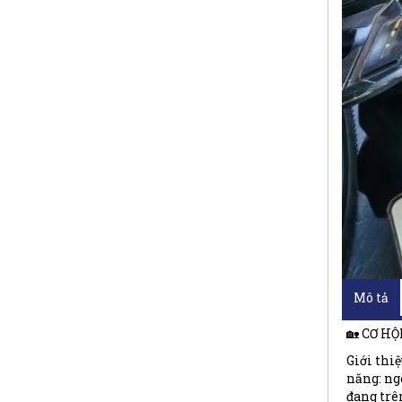
Mô tả
🏡 CƠ H
Giới thiệ
năng: ng
đang trê