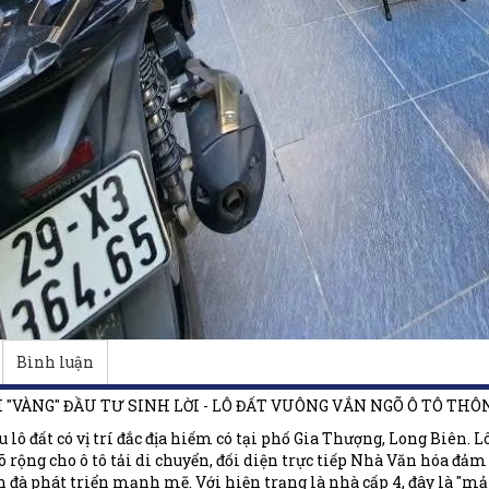
Bình luận
ỘI "VÀNG" ĐẦU TƯ SINH LỜI - LÔ ĐẤT VUÔNG VẮN NGÕ Ô TÔ TH
u lô đất có vị trí đắc địa hiếm có tại phố Gia Thượng, Long Biên. 
õ rộng cho ô tô tải di chuyển, đối diện trực tiếp Nhà Văn hóa đả
n đà phát triển mạnh mẽ. Với hiện trạng là nhà cấp 4, đây là "mản