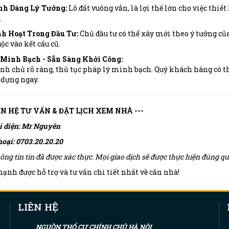
nh Dáng Lý Tưởng:
Lô đất vuông vắn, là lợi thế lớn cho việc thiế
.
nh Hoạt Trong Đầu Tư:
Chủ đầu tư có thể xây mới theo ý tưởng c
ộc vào kết cấu cũ.
Minh Bạch - Sẵn Sàng Khởi Công:
ính chủ rõ ràng, thủ tục pháp lý minh bạch. Quý khách hàng có t
 dựng ngay.
IÊN HỆ TƯ VẤN & ĐẶT LỊCH XEM NHÀ ---
i diện: Mr Nguyên
hoại: 0703.20.20.20
ông tin tin đã được xác thực. Mọi giao dịch sẽ được thực hiện đúng 
ạnh được hỗ trợ và tư vấn chi tiết nhất về căn nhà!
LIÊN HỆ
NGUỒN THỔ CƯ CHÍNH CHỦ HÀ NỘI