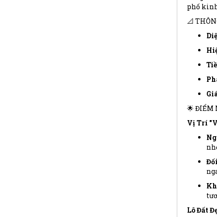
phố kinh
📐 THÔN
Diệ
Hiệ
Ti
Phá
Giá
🌟 ĐIỂM
Vị Trí "
Ng
nhỏ
Đố
nga
Kh
tươ
Lô Đất Đ