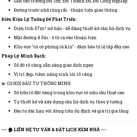
Gần các trường ĐH lớn: ĐH Thành Đô, ĐH Công Nghiệp
Đường trước nhà rộng rãi - thuận tiện giao thông
Điều Kiện Lý Tưởng Để Phát Triển:
Diện tích 57m² nở hậu - dễ dàng thiết kế căn hộ dịch vụ
Mặt đường 4.3m - ô tô ra vào thuận tiện
Khu vực "cứ có phòng là kín" - đảm bảo tỷ lệ lấp đầy cao
Pháp Lý Minh Bạch:
Sổ đỏ rõ ràng, sẵn sàng giao dịch ngay
Vị trí đẹp, tiềm năng sinh lời rõ ràng
💫 CƠ HỘI ĐẦU TƯ THÔNG MINH
Sở hữu lô đất vàng trong khu vực có nhu cầu thuê cao
Tự thiết kế và xây dựng căn hộ dịch vụ theo ý tưởng
Đầu tư dài hạn với dòng tiền ổn định và giá trị gia tăng
--- 🏠 LIÊN HỆ TƯ VẤN & ĐẶT LỊCH XEM NHÀ ---