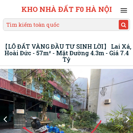
KHO NHÀ ĐẤT F0 HÀ NỘI
Mai
men
【LÔ ĐẤT VÀNG ĐẦU TƯ SINH LỜI】 Lai Xá,
Hoài Đức - 57m² - Mặt Đường 4.3m - Giá 7.4
Tỷ