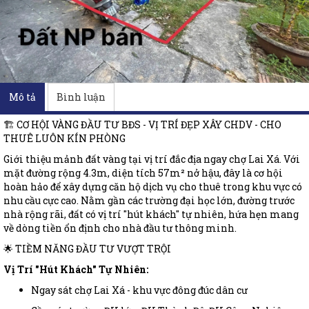
Mô tả
Bình luận
🏗️ CƠ HỘI VÀNG ĐẦU TƯ BĐS - VỊ TRÍ ĐẸP XÂY CHDV - CHO
THUÊ LUÔN KÍN PHÒNG
Giới thiệu mảnh đất vàng tại vị trí đắc địa ngay chợ Lai Xá. Với
mặt đường rộng 4.3m, diện tích 57m² nở hậu, đây là cơ hội
hoàn hảo để xây dựng căn hộ dịch vụ cho thuê trong khu vực có
nhu cầu cực cao. Nằm gần các trường đại học lớn, đường trước
nhà rộng rãi, đất có vị trí "hút khách" tự nhiên, hứa hẹn mang
về dòng tiền ổn định cho nhà đầu tư thông minh.
🌟 TIỀM NĂNG ĐẦU TƯ VƯỢT TRỘI
Vị Trí "Hút Khách" Tự Nhiên:
Ngay sát chợ Lai Xá - khu vực đông đúc dân cư