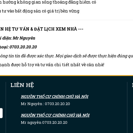
n hưởng không gian sống thoáng đãng hiếm có
 tư vào bất động sản có giá trị bền vững
IÊN HỆ TƯ VẤN & ĐẶT LỊCH XEM NHÀ ---
i diện: Mr Nguyên
hoại: 0703.20.20.20
ông tin tin đã được xác thực. Mọi giao dịch sẽ được thực hiện đúng 
ạnh được hỗ trợ và tư vấn chi tiết nhất về căn nhà!
LIÊN HỆ
NGUỒN THỔ CƯ CHÍNH CHỦ HÀ NỘI
Mr Nguyên : 0703.20.20.20
NGUỒN THỔ CƯ CHÍNH CHỦ HÀ NỘI
Mr nguyên 0703.20.20.20