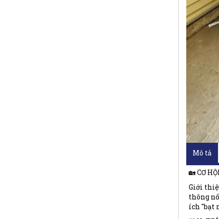
Mô tả
🏡 CƠ H
Giới thiệ
thông nố
ích "bạt 