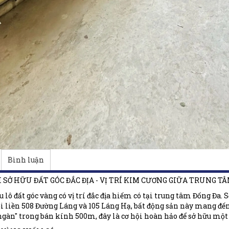
Bình luận
ỘI SỞ HỮU ĐẤT GÓC ĐẮC ĐỊA - VỊ TRÍ KIM CƯƠNG GIỮA TRUNG T
u lô đất góc vàng có vị trí đắc địa hiếm có tại trung tâm Đống Đa.
i liền 508 Đường Láng và 105 Láng Hạ, bất động sản này mang đến
ngàn" trong bán kính 500m, đây là cơ hội hoàn hảo để sở hữu một 