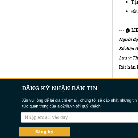
Tậ
Đầu
--- 🏠 L
Người đạ
Số điện t
Lưu ý: Th
Rất hân h
ĐĂNG KÝ NHẬN BẢN TIN
Xin vui lòng để lại địa chỉ email, chúng tôi sẽ cập nhật những tin
tức quan trọng của alo24h.vn tới quý khách