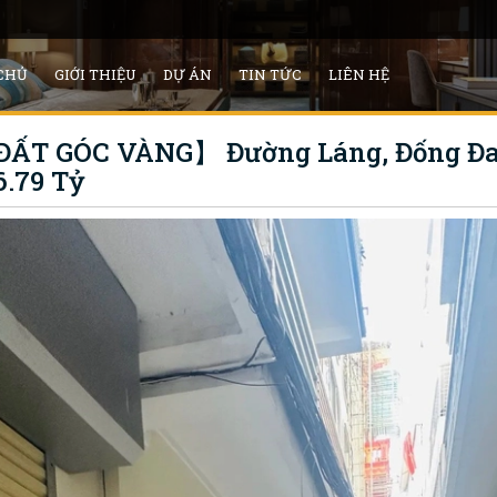
CHỦ
GIỚI THIỆU
DỰ ÁN
TIN TỨC
LIÊN HỆ
ẤT GÓC VÀNG】 Đường Láng, Đống Đa -
6.79 Tỷ