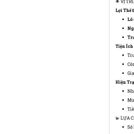
🌟 VỊ TR
Lợi Thế 
Lô 
Ng
Trư
Tiện Ích
Trư
Côn
Gia
Hiện Trạ
Nhà
Mua
Tiề
💫 LỰA 
Sở 