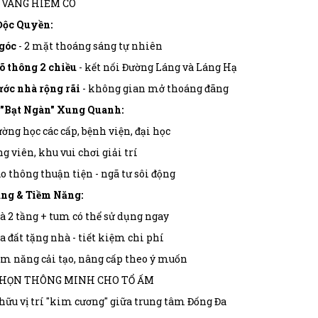
Í VÀNG HIẾM CÓ
Độc Quyền:
góc
- 2 mặt thoáng sáng tự nhiên
õ thông 2 chiều
- kết nối Đường Láng và Láng Hạ
ớc nhà rộng rãi
- không gian mở thoáng đãng
 "Bạt Ngàn" Xung Quanh:
ờng học các cấp, bệnh viện, đại học
g viên, khu vui chơi giải trí
o thông thuận tiện - ngã tư sôi động
ng & Tiềm Năng:
 2 tầng + tum có thể sử dụng ngay
 đất tặng nhà - tiết kiệm chi phí
m năng cải tạo, nâng cấp theo ý muốn
CHỌN THÔNG MINH CHO TỔ ẤM
hữu vị trí "kim cương" giữa trung tâm Đống Đa