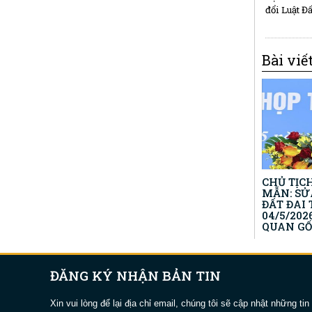
đổi Luật Đ
Bài viế
CHỦ TỊC
MẪN: SỬ
ĐẤT ĐAI 
04/5/202
QUAN GỐ
ĐĂNG KÝ NHẬN BẢN TIN
Xin vui lòng để lại địa chỉ email, chúng tôi sẽ cập nhật những tin