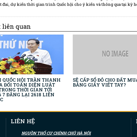
ất đai, dự kiến thời gian trình Quốc hội cho ý kiến và thông qua tại kỳ h
t liên quan
H QUỐC HỘI TRẦN THANH
SẼ CẤP SỔ ĐỎ CHO ĐẤT M
A ĐỔI TOÀN DIỆN LUẬT
BẰNG GIẤY VIẾT TAY?
TRONG THỜI GIAN TỚI
6 7 ĐĂNG LẠI 2618 LIÊN
C
LIÊN HỆ
NGUỒN THỔ CƯ CHÍNH CHỦ HÀ NỘI