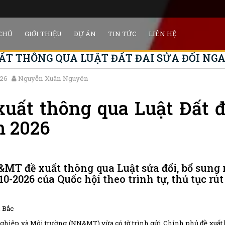
CHỦ
GIỚI THIỆU
DỰ ÁN
TIN TỨC
LIÊN HỆ
ẤT THÔNG QUA LUẬT ĐẤT ĐAI SỬA ĐỔI NG
26
Nguyễn Xuân Nguyên
xuất thông qua Luật Đất đ
 2026
MT đề xuất thông qua Luật sửa đổi, bổ sung m
0-2026 của Quốc hội theo trình tự, thủ tục rút
 Bắc
hiệp và Môi trường (NN&MT) vừa có tờ trình gửi Chính phủ đề xuất bổ 