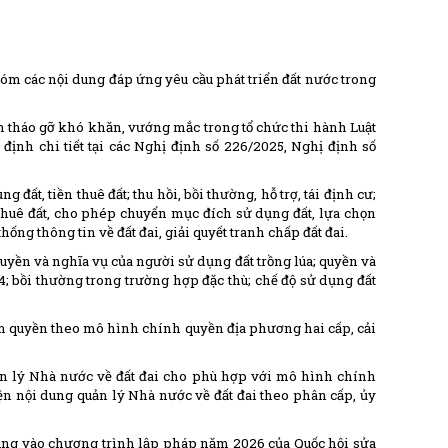
hóm các nội dung đáp ứng yêu cầu phát triển đất nước trong
h tháo gỡ khó khăn, vướng mắc trong tổ chức thi hành Luật
 định chi tiết tại các Nghị định số 226/2025, Nghị định số
ng đất, tiền thuê đất; thu hồi, bồi thường, hỗ trợ, tái định cư;
 thuê đất, cho phép chuyển mục đích sử dụng đất, lựa chọn
thống thông tin về đất đai, giải quyết tranh chấp đất đai.
quyền và nghĩa vụ của người sử dụng đất trồng lúa; quyền và
4; bồi thường trong trường hợp đặc thù; chế độ sử dụng đất
m quyền theo mô hình chính quyền địa phương hai cấp, cải
uản lý Nhà nước về đất đai cho phù hợp với mô hình chính
ện nội dung quản lý Nhà nước về đất đai theo phân cấp, ủy
ung vào chương trình lập pháp năm 2026 của Quốc hội sửa