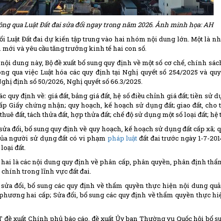
ông qua Luật Đất đai sửa đổi ngay trong năm 2026. Ảnh minh họa: AH
ổi Luật Đất đai dự kiến tập trung vào hai nhóm nội dung lớn. Một là n
mới và yêu cầu tăng trưởng kinh tế hai con số.
ội dung này, Bộ đề xuất bổ sung quy định về một số cơ chế, chính sác
ông qua việc Luật hóa các quy định tại Nghị quyết số 254/2025 và quy
ghị định số 50/2026, Nghị quyết số 66.3/2025.
ác quy định về: giá đất, bảng giá đất, hệ số điều chỉnh giá đất; tiền sử dụ
ấp Giấy chứng nhận; quy hoạch, kế hoạch sử dụng đất; giao đất, cho
huê đất, tách thửa đất, hợp thửa đất; chế độ sử dụng một số loại đất; hệ 
sửa đổi, bổ sung quy định về quy hoạch, kế hoạch sử dụng đất cấp xã; 
của người sử dụng đất có vi phạm
pháp luật
đất đai trước ngày 1-7-201
loại đất.
hai là các nội dung quy định về phân cấp, phân quyền, phân định thẩ
chính trong lĩnh vực đất đai.
t sửa đổi, bổ sung các quy định về thẩm quyền thực hiện nội dung q
phương hai cấp; Sửa đổi, bổ sung các quy định về thẩm quyền thực hi
đề xuất Chính phủ báo cáo, đề xuất Ủy ban Thường vụ Quốc hội bổ s