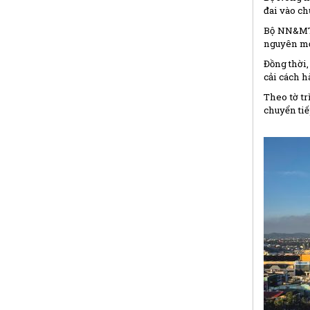
đai vào ch
Bộ NN&MT c
nguyên mới
Đồng thời,
cải cách h
Theo tờ tr
chuyển tiế