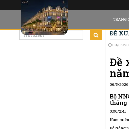
TRANG 
ĐỀ XU
08/05/20
Đề 
năm
06/5/2026
Bộ NN&
tháng 1
0:00/2:41
Nam miền
Bộ Nông ng