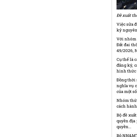
Đề xuất th
Việc sửa đ
kỷ nguyên 
Với nhóm n
Đất đai th
49/2026, N
Cụ thể là c
đăng ký, c
hình thức t
Đồng thời 
nghĩa vụ 
của một số 
Nhóm thứ 
cách hành 
Bộ đề xuấ
quyền địa 
quyền…
Bộ NN&MT 