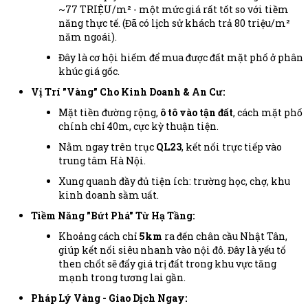
~77 TRIỆU/m² - một mức giá rất tốt so với tiềm
năng thực tế. (Đã có lịch sử khách trả 80 triệu/m²
năm ngoái).
Đây là cơ hội hiếm để mua được đất mặt phố ở phân
khúc giá gốc.
Vị Trí "Vàng" Cho Kinh Doanh & An Cư:
Mặt tiền đường rộng,
ô tô vào tận đất
, cách mặt phố
chính chỉ 40m, cực kỳ thuận tiện.
Nằm ngay trên trục
QL23
, kết nối trực tiếp vào
trung tâm Hà Nội.
Xung quanh đầy đủ tiện ích: trường học, chợ, khu
kinh doanh sầm uất.
Tiềm Năng "Bứt Phá" Từ Hạ Tầng:
Khoảng cách chỉ
5km
ra đến chân cầu Nhật Tân,
giúp kết nối siêu nhanh vào nội đô. Đây là yếu tố
then chốt sẽ đẩy giá trị đất trong khu vực tăng
mạnh trong tương lai gần.
Pháp Lý Vàng - Giao Dịch Ngay: