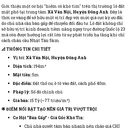
Giới thiệu một cơ hội "hiếm có khó tìm" trên thị trường: lô đất
mặt phố tại trung tâm
Xã Vân Nội, Huyện Đông Anh
. Đây là
thời cơ vàng để sở hữu một vị trí đẹp với mức giá cực kỳ ưu đãi
do chủ nhà cần bán gấp để chuyển đổi đầu tư. Lô đất không chỉ
sở hữu vị trí kinh doanh tiềm năng ngay trục đường Quốc lộ 23
mà còn được hưởng lợi rất lớn từ sự phát triển hạ tầng khi chỉ
cách chân cầu Nhật Tân 5km.
📐 THÔNG TIN CHI TIẾT
Vị trí:
Xã Vân Nội, Huyện Đông Anh
Diện tích:
194m²
Mặt tiền:
5m
Đặc điểm:
Đất thổ cư, ô tô vào đất, cách phố 40m
Pháp lý:
Sổ đỏ chính chủ
Giá bán:
15 Tỷ (~77 triệu/m²)
🌟 ĐIỂM NỔI BẬT TẠO NÊN GIÁ TRỊ VƯỢT TRỘI
Cơ Hội "Bán Gấp" - Giá Gốc Khó Tin:
Chủ nhà quyết tâm bán nhanh nên chào giá CHỈ