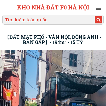
KHO NHÀ ĐẤT F0 HÀ NỘI
Mai
men
【ĐẤT MẶT PHỐ - VÂN NỘI, ĐÔNG ANH -
BÁN GẤP】- 194m² - 15 TỶ