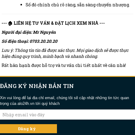
Sổ đỏ chính chủ rõ ràng, sẵn sàng chuyển nhượng.
--- 🏠 LIÊN HỆ TƯ VẤN & ĐẶT LỊCH XEM NHÀ ---
Người đại diện: Mr Nguyên
Số điện thoại: 0703.20.20.20
Lưu ý: Thông tin tin đã được xác thực. Mọi giao dịch sẽ được thực
hiện đúng quy trình, minh bạch và nhanh chóng.
Rất hân hạnh được hỗ trợ và tư vấn chi tiết nhất về căn nhà!
ĐĂNG KÝ NHẬN BẢN TIN
Xin vui lòng để lại địa chỉ email, chúng tôi sẽ cập nhật những tin tức quan
trọng của alo24h.vn tới quý khách