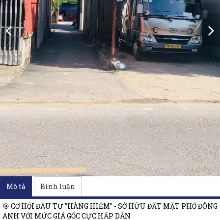
Mô tả
Bình luận
🎯 CƠ HỘI ĐẦU TƯ "HÀNG HIẾM" - SỞ HỮU ĐẤT MẶT PHỐ ĐÔNG
ANH VỚI MỨC GIÁ GỐC CỰC HẤP DẪN