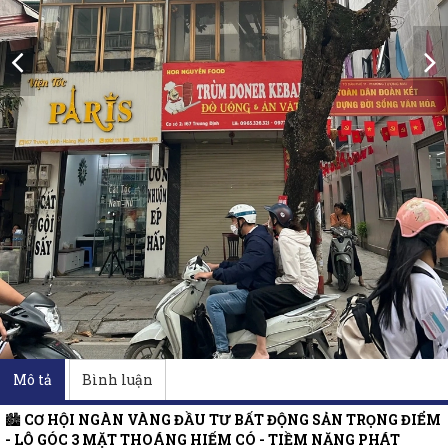
Mô tả
Bình luận
🏙️
CƠ HỘI NGÀN VÀNG ĐẦU TƯ BẤT ĐỘNG SẢN TRỌNG ĐIỂM
- LÔ GÓC 3 MẶT THOÁNG HIẾM CÓ - TIỀM NĂNG PHÁT