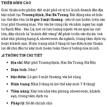
TRIỂN ĐỈNH CAO
Giới thiệu siêu phẩm đất mặt phố có vị trí kinh doanh đắc địa
bậc nhất tại
Trương Định, Hai Bà Trưng
. Bất động sản sở hữu
lợi thế độc tôn là
lô góc 3 mặt thoáng
- yếu tố cực hiếm trên các
trục phố thương mại. Với vỉa hè rộng rãi và nằm ngay tại ngã
tư Bạch Mai - Đại La, nơi có lưu lượng người và xe qua lại cực
lớn, đây chính là "mảnh đất vàng" để phát triển các dự án: toà
nhà văn phòng hạng A, showroom đa ngành, trung tâm dịch vụ
hoặc khách sạn. Hiện trạng nhà 3 tầng cũ tạo điều kiện thuận
lợi để chủ đầu tư xây mới hoàn toàn theo ý tưởng của mình.
📐 THÔNG TIN CHI TIẾT
Địa chỉ:
Mặt phố Trương Định, Hai Bà Trưng, Hà Nội
Diện tích:
34m²
Đặc điểm:
Lô góc 3 mặt thoáng, vỉa hè rộng
Hiện trạng:
Nhà 3 tầng cũ (có thể xây mới 7-8 tầng)
Tiềm năng:
Xây toà nhà văn phòng, showroom, khách
sạn, trung tâm dịch vụ
Pháp lý:
Sổ đỏ chính chủ