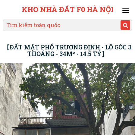
KHO NHÀ ĐẤT F0 HÀ NỘI
Mai
men
【ĐẤT MẶT PHỐ TRƯƠNG ĐỊNH - LÔ GÓC 3
THOÁNG - 34M² - 14.5 TỶ】