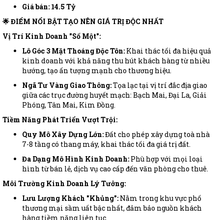
Giá bán:
14.5 Tỷ
🌟 ĐIỂM NỔI BẬT TẠO NÊN GIÁ TRỊ ĐỘC NHẤT
Vị Trí Kinh Doanh "Số Một":
Lô Góc 3 Mặt Thoáng Độc Tôn:
Khai thác tối đa hiệu quả
kinh doanh với khả năng thu hút khách hàng từ nhiều
hướng, tạo ấn tượng mạnh cho thương hiệu.
Ngã Tư Vàng Giao Thông:
Tọa lạc tại vị trí đắc địa giao
giữa các trục đường huyết mạch: Bạch Mai, Đại La, Giải
Phóng, Tân Mai, Kim Đồng.
Tiềm Năng Phát Triển Vượt Trội:
Quy Mô Xây Dựng Lớn:
Đất cho phép xây dựng toà nhà
7-8 tầng có thang máy, khai thác tối đa giá trị đất.
Đa Dạng Mô Hình Kinh Doanh:
Phù hợp với mọi loại
hình từ bán lẻ, dịch vụ cao cấp đến văn phòng cho thuê.
Môi Trường Kinh Doanh Lý Tưởng:
Lưu Lượng Khách "Khủng":
Nằm trong khu vực phố
thương mại sầm uất bậc nhất, đảm bảo nguồn khách
hàng tiềm năng liên tục.