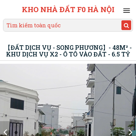
KHO NHÀ ĐẤT F0 HÀ NỘI
Mai
men
【ĐẤT DỊCH VỤ - SONG PHƯƠNG】- 48M² -
KHU DỊCH VỤ X2 - Ô TÔ VÀO ĐẤT - 6.5 TỶ