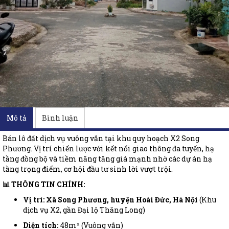
Mô tả
Bình luận
Bán lô đất dịch vụ vuông vắn tại khu quy hoạch X2 Song
Phương. Vị trí chiến lược với kết nối giao thông đa tuyến, hạ
tầng đồng bộ và tiềm năng tăng giá mạnh nhờ các dự án hạ
tầng trọng điểm, cơ hội đầu tư sinh lời vượt trội.
📊 THÔNG TIN CHÍNH:
Vị trí:
Xã Song Phương, huyện Hoài Đức, Hà Nội
(Khu
dịch vụ X2, gần Đại lộ Thăng Long)
Diện tích:
48m² (Vuông vắn)