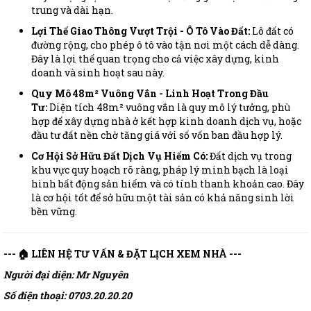
trung và dài hạn.
Lợi Thế Giao Thông Vượt Trội - Ô Tô Vào Đất:
Lô đất có
đường rộng, cho phép ô tô vào tận nơi một cách dễ dàng.
Đây là lợi thế quan trọng cho cả việc xây dựng, kinh
doanh và sinh hoạt sau này.
Quy Mô 48m² Vuông Vắn - Linh Hoạt Trong Đầu
Tư:
Diện tích 48m² vuông vắn là quy mô lý tưởng, phù
hợp để xây dựng nhà ở kết hợp kinh doanh dịch vụ, hoặc
đầu tư đất nền chờ tăng giá với số vốn ban đầu hợp lý.
Cơ Hội Sở Hữu Đất Dịch Vụ Hiếm Có:
Đất dịch vụ trong
khu vực quy hoạch rõ ràng, pháp lý minh bạch là loại
hình bất động sản hiếm và có tính thanh khoản cao. Đây
là cơ hội tốt để sở hữu một tài sản có khả năng sinh lời
bền vững.
--- 🏠 LIÊN HỆ TƯ VẤN & ĐẶT LỊCH XEM NHÀ ---
Người đại diện: Mr Nguyên
Số điện thoại: 0703.20.20.20