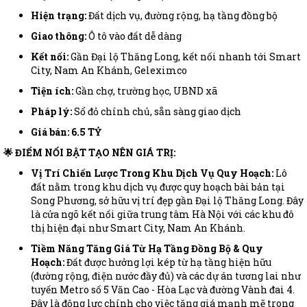
Hiện trạng:
Đất dịch vụ, đường rộng, hạ tầng đồng bộ
Giao thông:
Ô tô vào đất dễ dàng
Kết nối:
Gần Đại lộ Thăng Long, kết nối nhanh tới Smart
City, Nam An Khánh, Geleximco
Tiện ích:
Gần chợ, trường học, UBND xã
Pháp lý:
Sổ đỏ chính chủ, sẵn sàng giao dịch
Giá bán: 6.5 TỶ
🌟 ĐIỂM NỔI BẬT TẠO NÊN GIÁ TRỊ:
Vị Trí Chiến Lược Trong Khu Dịch Vụ Quy Hoạch:
Lô
đất nằm trong khu dịch vụ được quy hoạch bài bản tại
Song Phương, sở hữu vị trí đẹp gần Đại lộ Thăng Long. Đây
là cửa ngõ kết nối giữa trung tâm Hà Nội với các khu đô
thị hiện đại như Smart City, Nam An Khánh.
Tiềm Năng Tăng Giá Từ Hạ Tầng Đồng Bộ & Quy
Hoạch:
Đất được hưởng lợi kép từ hạ tầng hiện hữu
(đường rộng, điện nước đầy đủ) và các dự án tương lai như
tuyến Metro số 5 Văn Cao - Hòa Lạc và đường Vành đai 4.
Đây là động lực chính cho việc tăng giá mạnh mẽ trong