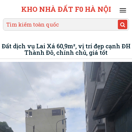
KHO NHÀ ĐẤT F0 HÀ NỘI
Mai
men
Đất dịch vụ Lai Xá 60,9m², vị trí đẹp cạnh ĐH
Thành Đô, chính chủ, giá tốt