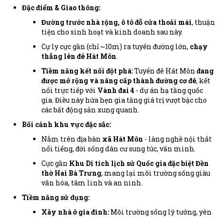
Đặc điểm & Giao thông:
Đường trước nhà rộng, ô tô đỗ cửa thoải mái
, thuận
tiện cho sinh hoạt và kinh doanh sau này.
Cự ly cực gần (chỉ ~10m) ra tuyến đường lớn,
chạy
thẳng lên đê Hát Môn
.
Tiềm năng kết nối đột phá:
Tuyến đê Hát Môn
đang
được mở rộng và nâng cấp thành đường cơ đê
, kết
nối trực tiếp với
Vành đai 4
- dự án hạ tầng quốc
gia. Điều này hứa hẹn gia tăng giá trị vượt bậc cho
các bất động sản xung quanh.
Bối cảnh khu vực đặc sắc:
Nằm trên địa bàn
xã Hát Môn
- làng nghề nội thất
nổi tiếng, đời sống dân cư sung túc, văn minh.
Cực gần
Khu Di tích lịch sử Quốc gia đặc biệt Đền
thờ Hai Bà Trưng
, mang lại môi trường sống giàu
văn hóa, tâm linh và an ninh.
Tiềm năng sử dụng:
Xây nhà ở gia đình:
Môi trường sống lý tưởng, yên