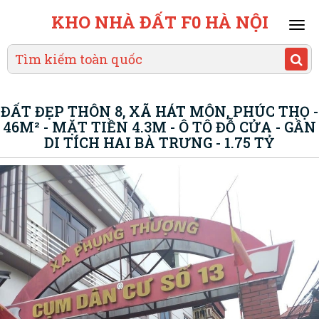
KHO NHÀ ĐẤT F0 HÀ NỘI
Mai
men
ĐẤT ĐẸP THÔN 8, XÃ HÁT MÔN, PHÚC THỌ -
46M² - MẶT TIỀN 4.3M - Ô TÔ ĐỖ CỬA - GẦN
DI TÍCH HAI BÀ TRƯNG - 1.75 TỶ