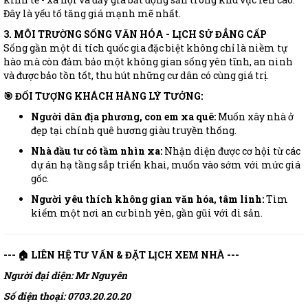
Đây là yếu tố tăng giá mạnh mẽ nhất.
3. MÔI TRƯỜNG SỐNG VĂN HÓA - LỊCH SỬ ĐẲNG CẤP
Sống gần một di tích quốc gia đặc biệt không chỉ là niềm tự
hào mà còn đảm bảo một không gian sống yên tĩnh, an ninh
và được bảo tồn tốt, thu hút những cư dân có cùng giá trị.
🎯 ĐỐI TƯỢNG KHÁCH HÀNG LÝ TƯỞNG:
Người dân địa phương, con em xa quê:
Muốn xây nhà ở
đẹp tại chính quê hương giàu truyền thống.
Nhà đầu tư có tầm nhìn xa:
Nhận diện được cơ hội từ các
dự án hạ tầng sắp triển khai, muốn vào sớm với mức giá
gốc.
Người yêu thích không gian văn hóa, tâm linh:
Tìm
kiếm một nơi an cư bình yên, gần gũi với di sản.
--- 🏠 LIÊN HỆ TƯ VẤN & ĐẶT LỊCH XEM NHÀ ---
Người đại diện: Mr Nguyên
Số điện thoại: 0703.20.20.20