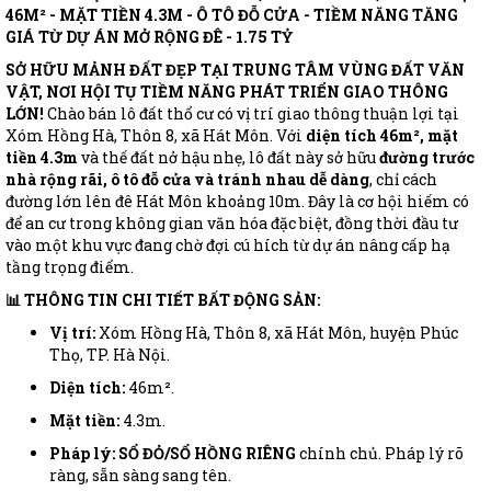
46M² - MẶT TIỀN 4.3M - Ô TÔ ĐỖ CỬA - TIỀM NĂNG TĂNG
GIÁ TỪ DỰ ÁN MỞ RỘNG ĐÊ - 1.75 TỶ
SỞ HỮU MẢNH ĐẤT ĐẸP TẠI TRUNG TÂM VÙNG ĐẤT VĂN
VẬT, NƠI HỘI TỤ TIỀM NĂNG PHÁT TRIỂN GIAO THÔNG
LỚN!
Chào bán lô đất thổ cư có vị trí giao thông thuận lợi tại
Xóm Hồng Hà, Thôn 8, xã Hát Môn. Với
diện tích 46m², mặt
tiền 4.3m
và thế đất nở hậu nhẹ, lô đất này sở hữu
đường trước
nhà rộng rãi, ô tô đỗ cửa và tránh nhau dễ dàng
, chỉ cách
đường lớn lên đê Hát Môn khoảng 10m. Đây là cơ hội hiếm có
để an cư trong không gian văn hóa đặc biệt, đồng thời đầu tư
vào một khu vực đang chờ đợi cú hích từ dự án nâng cấp hạ
tầng trọng điểm.
📊 THÔNG TIN CHI TIẾT BẤT ĐỘNG SẢN:
Vị trí:
Xóm Hồng Hà, Thôn 8, xã Hát Môn, huyện Phúc
Thọ, TP. Hà Nội.
Diện tích:
46m².
Mặt tiền:
4.3m.
Pháp lý:
SỔ ĐỎ/SỔ HỒNG RIÊNG
chính chủ. Pháp lý rõ
ràng, sẵn sàng sang tên.