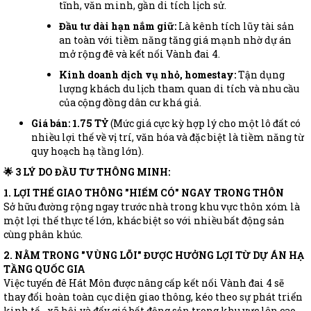
tĩnh, văn minh, gần di tích lịch sử.
Đầu tư dài hạn nắm giữ:
Là kênh tích lũy tài sản
an toàn với tiềm năng tăng giá mạnh nhờ dự án
mở rộng đê và kết nối Vành đai 4.
Kinh doanh dịch vụ nhỏ, homestay:
Tận dụng
lượng khách du lịch tham quan di tích và nhu cầu
của cộng đồng dân cư khá giả.
Giá bán: 1.75 TỶ
(Mức giá cực kỳ hợp lý cho một lô đất có
nhiều lợi thế về vị trí, văn hóa và đặc biệt là tiềm năng từ
quy hoạch hạ tầng lớn).
🌟 3 LÝ DO ĐẦU TƯ THÔNG MINH:
1. LỢI THẾ GIAO THÔNG "HIẾM CÓ" NGAY TRONG THÔN
Sở hữu đường rộng ngay trước nhà trong khu vực thôn xóm là
một lợi thế thực tế lớn, khác biệt so với nhiều bất động sản
cùng phân khúc.
2. NẰM TRONG "VÙNG LÕI" ĐƯỢC HƯỞNG LỢI TỪ DỰ ÁN HẠ
TẦNG QUỐC GIA
Việc tuyến đê Hát Môn được nâng cấp kết nối Vành đai 4 sẽ
thay đổi hoàn toàn cục diện giao thông, kéo theo sự phát triển
kinh tế - xã hội và đẩy giá bất động sản trong khu vực lên cao.