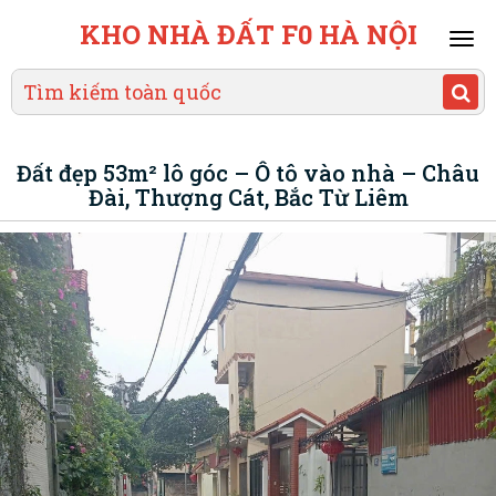
KHO NHÀ ĐẤT F0 HÀ NỘI
Mai
men
Đất đẹp 53m² lô góc – Ô tô vào nhà – Châu
Đài, Thượng Cát, Bắc Từ Liêm