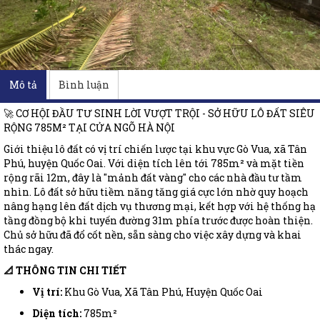
Mô tả
Bình luận
🚀 CƠ HỘI ĐẦU TƯ SINH LỜI VƯỢT TRỘI - SỞ HỮU LÔ ĐẤT SIÊU
RỘNG 785M² TẠI CỬA NGÕ HÀ NỘI
Giới thiệu lô đất có vị trí chiến lược tại khu vực Gò Vua, xã Tân
Phú, huyện Quốc Oai. Với diện tích lên tới 785m² và mặt tiền
rộng rãi 12m, đây là "mảnh đất vàng" cho các nhà đầu tư tầm
nhìn. Lô đất sở hữu tiềm năng tăng giá cực lớn nhờ quy hoạch
nâng hạng lên đất dịch vụ thương mại, kết hợp với hệ thống hạ
tầng đồng bộ khi tuyến đường 31m phía trước được hoàn thiện.
Chủ sở hữu đã đổ cốt nền, sẵn sàng cho việc xây dựng và khai
thác ngay.
📐 THÔNG TIN CHI TIẾT
Vị trí:
Khu Gò Vua, Xã Tân Phú, Huyện Quốc Oai
Diện tích:
785m²