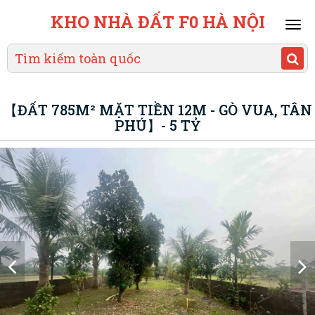
KHO NHÀ ĐẤT F0 HÀ NỘI
Mai
men
【ĐẤT 785M² MẶT TIỀN 12M - GÒ VUA, TÂN
PHÚ】- 5 TỶ