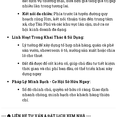
đất dịch vụ thương mại, hứa hẹn gia tăng giá trị gấp
nhiều lần trong tương lai.
Kết nối đa chiều:
Phía trước là tuyến đường quy
hoạch rộng 31m, kết nối thuận tiện đến trung tâm
xã, chợ Tân Phú và các khu vực lân cận, mở ra cơ
hội kinh doanh đa dạng.
Linh Hoạt Trong Khai Thác & Sử Dụng:
Lý tưởng để xây dựng tổ hợp nhà hàng, quán cà phê
sân vườn, showroom ô tô, xưởng sản xuất hoặc chia
lô cho thuê.
Đất đã được đổ cốt kiên cố, giúp chủ đầu tư tiết kiệm
thời gian và chi phí ban đầu, có thể triển khai xây
dựng ngay.
Pháp Lý Minh Bạch - Cơ Hội Sở Hữu Ngay:
Sổ đỏ chính chủ, quyền sở hữu rõ ràng. Giao dịch
nhanh chóng, minh bạch cho khách hàng thiện
chí.
--- 🏠 LIÊN HỆ TƯ VẤN & ĐẶT LỊCH XEM NHÀ ---