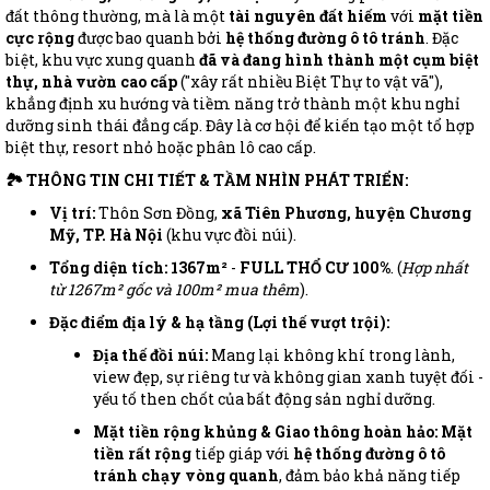
đất thông thường, mà là một
tài nguyên đất hiếm
với
mặt tiền
cực rộng
được bao quanh bởi
hệ thống đường ô tô tránh
. Đặc
biệt, khu vực xung quanh
đã và đang hình thành một cụm biệt
thự, nhà vườn cao cấp
("xây rất nhiều Biệt Thự to vật vã"),
khẳng định xu hướng và tiềm năng trở thành một khu nghỉ
dưỡng sinh thái đẳng cấp. Đây là cơ hội để kiến tạo một tổ hợp
biệt thự, resort nhỏ hoặc phân lô cao cấp.
🏞️ THÔNG TIN CHI TIẾT & TẦM NHÌN PHÁT TRIỂN:
Vị trí:
Thôn Sơn Đồng,
xã Tiên Phương, huyện Chương
Mỹ, TP. Hà Nội
(khu vực đồi núi).
Tổng diện tích:
1367m²
-
FULL THỔ CƯ 100%
. (
Hợp nhất
từ 1267m² gốc và 100m² mua thêm
).
Đặc điểm địa lý & hạ tầng (Lợi thế vượt trội):
Địa thế đồi núi:
Mang lại không khí trong lành,
view đẹp, sự riêng tư và không gian xanh tuyệt đối -
yếu tố then chốt của bất động sản nghỉ dưỡng.
Mặt tiền rộng khủng & Giao thông hoàn hảo:
Mặt
tiền rất rộng
tiếp giáp với
hệ thống đường ô tô
tránh chạy vòng quanh
, đảm bảo khả năng tiếp