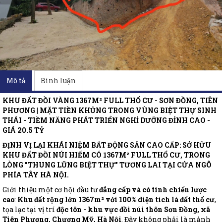
Mô tả
Bình luận
KHU ĐẤT ĐỒI VÀNG 1367M² FULL THỔ CƯ - SƠN ĐỒNG, TIÊN
PHƯƠNG | MẶT TIỀN KHỦNG TRONG VÙNG BIỆT THỰ SINH
THÁI - TIỀM NĂNG PHÁT TRIỂN NGHỈ DƯỠNG ĐỈNH CAO -
GIÁ 20.5 TỶ
ĐỊNH VỊ LẠI KHÁI NIỆM BẤT ĐỘNG SẢN CAO CẤP: SỞ HỮU
KHU ĐẤT ĐỒI NÚI HIẾM CÓ 1367M² FULL THỔ CƯ, TRONG
LÒNG "THUNG LŨNG BIỆT THỰ" TƯƠNG LAI TẠI CỬA NGÕ
PHÍA TÂY HÀ NỘI.
Giới thiệu một cơ hội đầu tư
đẳng cấp và có tính chiến lược
cao
:
Khu đất rộng lớn 1367m² với 100% diện tích là đất thổ cư
,
tọa lạc tại vị trí
độc tôn - khu vực đồi núi thôn Sơn Đồng, xã
Tiên Phương, Chương Mỹ, Hà Nội
. Đây không phải là mảnh