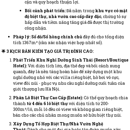
cận và quy hoạch thuận lợi.
Bối cảnh phát triển:
Đã nằm trong
khu vực có mật
độ biệt thự, nhà vườn cao cấp dày đặc
, chứng tỏ sự
hấp dẫn và tiềm năng tăng giá đã được thị trường
công nhận.
Pháp lý:
Sổ đỏ/Sổ hồng chính chủ
đầy đủ cho tổng diện
tích 1367m² (cần xác nhận việc hợp nhất sổ).
🌟 3 KỊCH BẢN KIẾN TẠO GIÁ TRỊ ĐỈNH CAO:
Phát Triển Khu Nghỉ Dưỡng Sinh Thái (Resort/Boutique
Hotel):
Với diện tích lớn, địa thế đẹp và bối cảnh xung
quanh, đây là nền tảng hoàn hảo để xây dựng một khu
nghỉ dưỡng nhỏ với các villa riêng biệt, hồ bơi vô cực,
view đồi núi - phục vụ nhu cầu nghỉ dưỡng cuối tuần của
giới thượng lưu Hà Nội.
Phân Lô Biệt Thự Cao Cấp (Estate):
Có thể quy hoạch chia
thành
từ 4 đến 6 lô biệt thự
với diện tích từ 200-
300m²/lô, mỗi lô đều có view và không gian riêng biệt,
bán cho các chủ nhân mong muốn sở hữu biệt thự núi.
Xây Dựng Tổ Hợp Biệt Thự/Nhà Vườn Nghệ
Thuật:
Dành cho một đại gia hoặc tập đoàn muốn xây