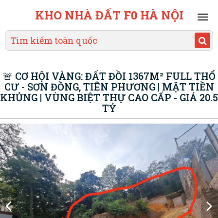
KHO NHÀ ĐẤT F0 HÀ NỘI
Mai
men
🚨 CƠ HỘI VÀNG: ĐẤT ĐỒI 1367M² FULL THỔ
CƯ - SƠN ĐỒNG, TIÊN PHƯƠNG | MẶT TIỀN
KHỦNG | VÙNG BIỆT THỰ CAO CẤP - GIÁ 20.5
TỶ